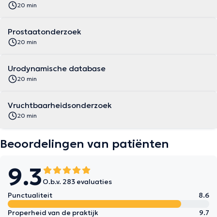
20 min
Prostaatonderzoek
20 min
Urodynamische database
20 min
Vruchtbaarheidsonderzoek
20 min
Beoordelingen van patiënten
9.3
O.b.v. 283 evaluaties
Punctualiteit
8.6
Properheid van de praktijk
9.7