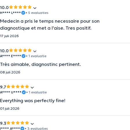
10.0
H**** L****
• 5 evaluaties
Medecin a pris le temps necessaire pour son
diagnostique et met a l'aise. Tres positif.
17 juli 2026
10.0
A**** E****
• 1 evaluatie
Très aimable, diagnostinc pertinent.
08 juli 2026
9.7
A**** U****
• 1 evaluatie
Everything was perfectly fine!
01 juli 2026
9.3
I**** A****
• 3 evaluaties