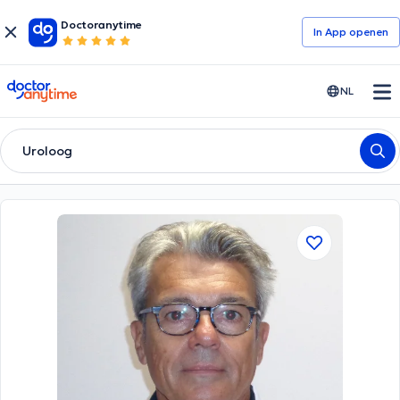
Doctoranytime
In App openen
doctoranytime
NL
Uroloog