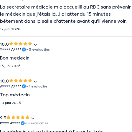
La secrétaire médicale m'a accueilli au RDC sans prévenir
le médecin que j'étais là. J'ai attendu 15 minutes
bêtement dans la salle d'attente avant qu'il vienne voir.
17 juni 2026
10.0
Y**** A****
• 3 evaluaties
Bon medecin
16 juni 2026
10.0
A**** A****
• 1 evaluatie
Top médecin
10 juni 2026
9.3
I**** A****
• 5 evaluaties
Le médecin est extrêmement à l'écoute, très