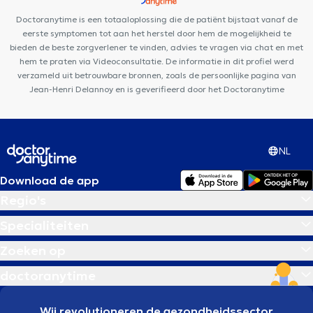
Collectif Santé
CSEI CENTRE DE SANTÉ DES ÉTANGS D'IXELLES
Doctoranytime is een totaaloplossing die de patiënt bijstaat vanaf de
Anima Medical
eerste symptomen tot aan het herstel door hem de mogelijkheid te
bieden de beste zorgverlener te vinden, advies te vragen via chat en met
hem te praten via Videoconsultatie. De informatie in dit profiel werd
verzameld uit betrouwbare bronnen, zoals de persoonlijke pagina van
Jean-Henri Delannoy en is geverifieerd door het Doctoranytime
NL
Download de app
Regio's
Specialiteiten
Zoeken op
doctoranytime
Wij revolutioneren de gezondheidssector