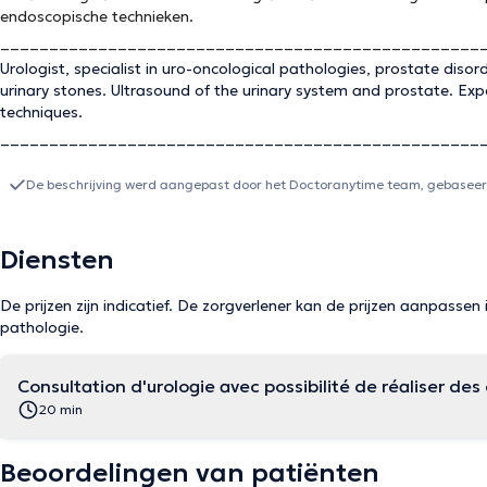
endoscopische technieken.
_________________________________________________
Urologist, specialist in uro-oncological pathologies, prostate diso
urinary stones. Ultrasound of the urinary system and prostate. Expe
techniques.
_________________________________________________
De beschrijving werd aangepast door het Doctoranytime team, gebaseerd
Diensten
De prijzen zijn indicatief. De zorgverlener kan de prijzen aanpassen 
pathologie.
Consultation d'urologie avec possibilité de réaliser d
20 min
Beoordelingen van patiënten