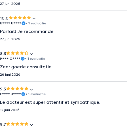
27 juni 2026
10.0
U**** U****
• 1 evaluatie
Parfait! Je recommande
27 juni 2026
8.3
I**** O****
• 1 evaluatie
Zeer goede consultatie
26 juni 2026
9.3
E**** U****
• 1 evaluatie
Le docteur est super attentif et sympathique.
12 juni 2026
9.7