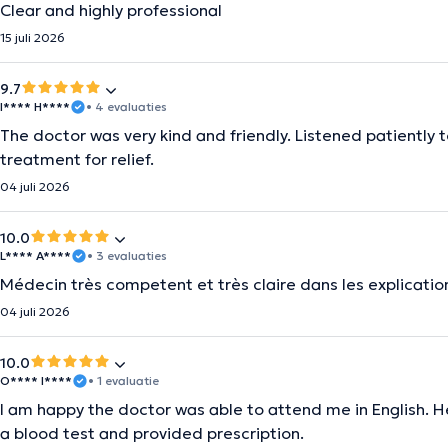
Clear and highly professional
15 juli 2026
9.7
I**** H****
• 4 evaluaties
The doctor was very kind and friendly. Listened patientl
treatment for relief.
04 juli 2026
10.0
L**** A****
• 3 evaluaties
Médecin très competent et très claire dans les explicatio
04 juli 2026
10.0
O**** I****
• 1 evaluatie
I am happy the doctor was able to attend me in English. H
a blood test and provided prescription.