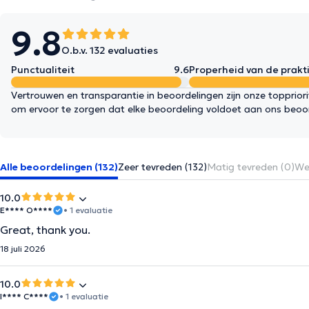
9.8
O.b.v. 132 evaluaties
Punctualiteit
9.6
Properheid van de prakti
Vertrouwen en transparantie in beoordelingen zijn onze topprior
om ervoor te zorgen dat elke beoordeling voldoet aan ons beoo
Alle beoordelingen (132)
Zeer tevreden (132)
Matig tevreden (0)
Wei
10.0
E**** O****
• 1 evaluatie
Great, thank you.
18 juli 2026
10.0
I**** C****
• 1 evaluatie