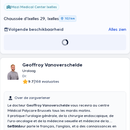
Mazi Medical Center Ixelles
Chaussée d'Ixelles 29, Ixelles
10,1 km
Volgende beschikbaarheid
Alles zien
Geoffroy Vanoverschelde
Uroloog
Dr.
|
9.7
168 evaluaties
Over de zorgverlener
Le docteur
Geoffroy Vanoverschelde
vous recevra au centre
Médical Polycare Brussels tous les mardis matins.
Il pratique l’urologie générale, de la chirurgie endoscopique, de
l'uro-oncologie et de la médecine sexuelle et médecine de la
fertilité.
Le Docteur parle le français, l'anglais, et a des connaissances en