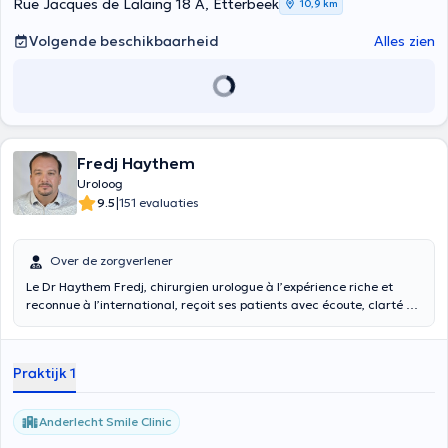
Rue Jacques de Lalaing 18 A, Etterbeek
10,9 km
Volgende beschikbaarheid
Alles zien
Fredj Haythem
Uroloog
|
9.5
151 evaluaties
Over de zorgverlener
Le Dr Haythem Fredj, chirurgien urologue à l’expérience riche et
reconnue à l’international, reçoit ses patients avec écoute, clarté et
bienveillance.
Non conventionné
, il propose une prise en charge
personnalisée en urologie adulte et pédiatrique : traumatismes de
l’urètre, hypospadias, ectopie testiculaire, calculs urinaires,
Praktijk 1
sexologie, stérilité masculine, incontinence féminine et vessie
neurologique. Son approche met l’accent sur la confiance, la
compréhension des besoins et un accompagnement adapté à
Anderlecht Smile Clinic
chaque patient.