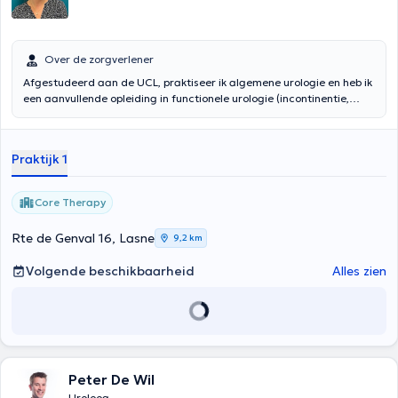
Over de zorgverlener
Afgestudeerd aan de UCL, praktiseer ik algemene urologie en heb ik
een aanvullende opleiding in functionele urologie (incontinentie,
bekkenstatisch) gevolgd. Ik werk in een team in het Sint-Jan
ziekenhuis in Brussel en verwelkom je ook op consultatie in het
Polycare medisch centrum in Sint-Pieters-Woluwe.
Praktijk 1
Core Therapy
Rte de Genval 16, Lasne
9,2 km
Volgende beschikbaarheid
Alles zien
Peter De Wil
Uroloog