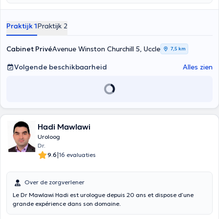
Engels. Specialist in onco urologische chirurgie (laparoscopisch en
robot), lithiasis chirurgie, incontinentie en verzakking chirurgie,
besnijdenis, hij heet u welkom in zijn kantoor in Avenue Winston
Praktijk 1
Praktijk 2
Churchill 5, Ukkel 1180 of in het Cavell kantoor in 37 rue Général Lotz
Ukkel 1180
Cabinet Privé
Avenue Winston Churchill 5, Uccle
7,5 km
Volgende beschikbaarheid
Alles zien
Hadi Mawlawi
Uroloog
Dr.
|
9.6
16 evaluaties
Over de zorgverlener
Le Dr Mawlawi Hadi est urologue depuis 20 ans et dispose d’une
grande expérience dans son domaine.