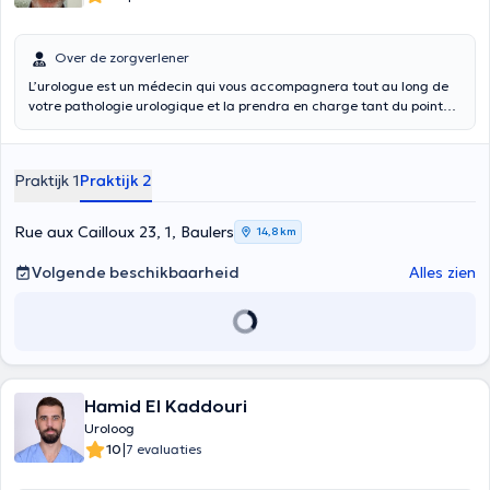
Over de zorgverlener
L’urologue est un médecin qui vous accompagnera tout au long de
votre pathologie urologique et la prendra en charge tant du point
de vue médical que chirurgical. En cas de cancer urologique
nécessitant des traitements de radiothérapie et/ou de
chimiothérapie, il continuera à assurer votre suivi en partenariat
Praktijk 1
Praktijk 2
avec les différents intervenants et avec votre médecin traitant qui
restera toujours au centre de votre prise en charge.
Rue aux Cailloux 23, 1, Baulers
14,8 km
Volgende beschikbaarheid
Alles zien
Hamid El Kaddouri
Uroloog
|
10
7 evaluaties