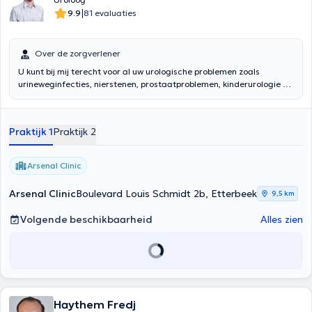
|
9.9
81 evaluaties
Over de zorgverlener
U kunt bij mij terecht voor al uw urologische problemen zoals
urineweginfecties, nierstenen, prostaatproblemen, kinderurologie en
bij voorkeur op aanraden van uw huisarts.Expertise:
Laparoscopische en robotgeassisteerde chirurgie, Urodynamica en
incontinentie, Algemene urologie, Urologische oncologie
Praktijk 1
Praktijk 2
Arsenal Clinic
Arsenal Clinic
Boulevard Louis Schmidt 2b, Etterbeek
9,5 km
Volgende beschikbaarheid
Alles zien
Haythem Fredj