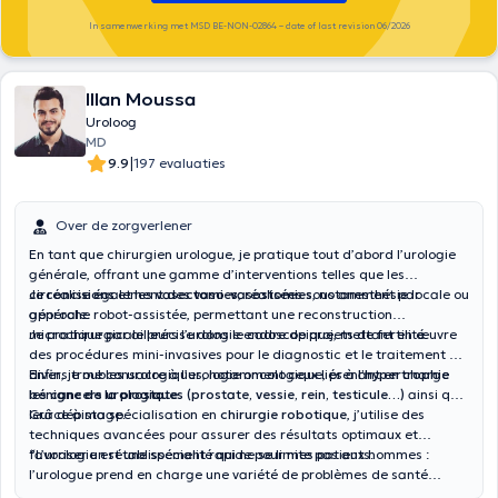
In samenwerking met MSD BE-NON-02864 – date of last revision 06/2026
Illan Moussa
Uroloog
MD
|
9.9
197 evaluaties
Over de zorgverlener
En tant que chirurgien urologue, je pratique tout d’abord l’urologie
générale, offrant une gamme d’interventions telles que les
circoncisions
Je réalise également des
et les
vasectomies
vaso
-
vasostomies
, réalisées sous anesthésie locale ou
, notamment par
générale.
approche robot-assistée, permettant une reconstruction
microchirurgicale précise dans le cadre de projets de fertilité.
Je pratique par ailleurs l’urologie endoscopique, mettant en œuvre
des procédures mini-invasives pour le diagnostic et le traitement de
divers troubles urologiques, notamment ceux liés à
Enfin, je me consacre à l’urologie oncologique, prenant en charge
l’hypertrophie
bénigne de la prostate
les
cancers urologiques (prostate, vessie, rein, testicule…)
.
ainsi que
leur dépistage.
Grâce à ma spécialisation en
chirurgie robotique
, j’utilise des
techniques avancées pour assurer des résultats optimaux et
favoriser un rétablissement rapide pour mes patients.
“L’urologie est une spécialité qui ne se limite pas aux hommes :
l’urologue prend en charge une variété de problèmes de santé
touchant également les femmes, offrant des soins adaptés et