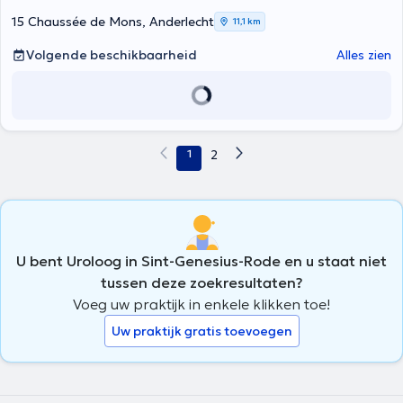
cystoscope ( descente de la vessie), cancer de la vessie, cancer de
15 Chaussée de Mons, Anderlecht
11,1 km
la prostate, examen cytobactériologique (ECBU), mesures de taux
de PSA (dépistage de cancer de la prostate), échographie, une
Volgende beschikbaarheid
Alles zien
débitmètre, un bilan urodynamique, Fibroscope (urètre et vessie)
1
2
U bent Uroloog in Sint-Genesius-Rode en u staat niet
tussen deze zoekresultaten?
Voeg uw praktijk in enkele klikken toe!
Uw praktijk gratis toevoegen