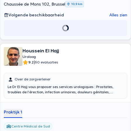
Chaussée de Mons 102, Brussel
10,9 km
Volgende beschikbaarheid
Alles zien
Houssein El Hajj
Uroloog
|
9.2
60 evaluaties
Over de zorgverlener
Le Dr El Hajj vous proposer ses services urologiques : Prostates,
troubles de l’érection, infection urinaires, douleurs génitales,
Circoncision, cystectomie ablation de la vessie, néphrectomie, sonde
urinaire, vasectomie, calcul urinaire, cancer de la vessie,
incontinence urinaire, infection urinaire, l’examen de la prostate,
Praktijk 1
troubles de la fertilité, Troubles Uro-génitales, Maladie des organes
et des voies génito-urinaires, Problème de énurésie (pipi au lit),
Problème de testicule, Endoscopie vasectomie enlever de corps
Centre Médical de Sud
étranger, Incontinence urinaire (fuite urinaire), lithiases rénales, la