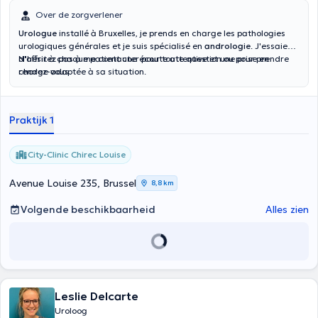
Over de zorgverlener
Urologue
installé à Bruxelles, je prends en charge les pathologies
urologiques générales et je suis spécialisé en
andrologie
. J'essaie
d'offrir à chaque patient une écoute attentive et une prise en
N'hésitez pas à me contacter pour toute question ou pour prendre
charge adaptée à sa situation.
rendez-vous.
Praktijk 1
City-Clinic Chirec Louise
Avenue Louise 235, Brussel
8,8 km
Volgende beschikbaarheid
Alles zien
Leslie Delcarte
Uroloog