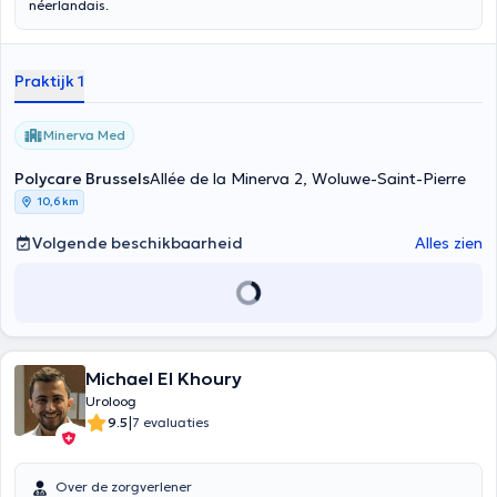
néerlandais.
Praktijk 1
Minerva Med
Polycare Brussels
Allée de la Minerva 2, Woluwe-Saint-Pierre
10,6 km
Volgende beschikbaarheid
Alles zien
Michael El Khoury
Uroloog
|
9.5
7 evaluaties
Over de zorgverlener