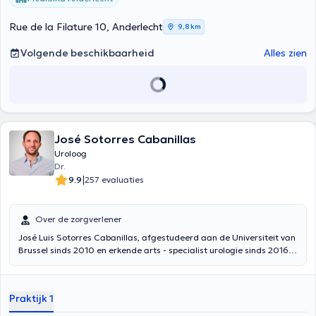
Rue de la Filature 10, Anderlecht
9,8 km
Volgende beschikbaarheid
Alles zien
José Sotorres Cabanillas
Uroloog
Dr.
|
9.9
257 evaluaties
Over de zorgverlener
José Luis Sotorres Cabanillas, afgestudeerd aan de Universiteit van
Brussel sinds 2010 en erkende arts - specialist urologie sinds 2016
met grote onderscheiding, heet u welkom in Mazi Medical Center op
maandagmiddag en vrijdagochtend, de CUB Erasmus ziekenhuis op
maandagochtend evenals CHR Namur op dinsdag, woensdag en
Praktijk 1
donderdag.