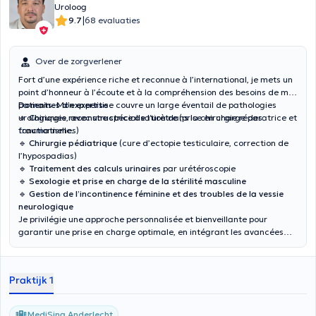
Uroloog
|
9.7
68 evaluaties
Over de zorgverlener
Fort d’une expérience riche et reconnue à l’international, je mets un
point d’honneur à l’écoute et à la compréhension des besoins de mes
patients. Mon expertise couvre un large éventail de pathologies
Domaines d’expertise :
urologiques, avec une spécialisation dans la chirurgie réparatrice et
🔹
Chirurgie reconstructrice de l’urètre
(prise en charge des
fonctionnelle.
traumatismes)
🔹
Chirurgie pédiatrique
(cure d’ectopie testiculaire, correction de
l’hypospadias)
🔹
Traitement des calculs urinaires
par urétéroscopie
🔹
Sexologie et prise en charge de la stérilité masculine
🔹
Gestion de l’incontinence féminine et des troubles de la vessie
neurologique
Je privilégie une approche personnalisée et bienveillante pour
garantir une prise en charge optimale, en intégrant les avancées
médicales les plus récentes.
Praktijk 1
MediSina Anderlecht