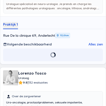
Urologue spécialisé en neuro-urologie. Je prends en charge les
différentes pathologies urologiques : oncologie, lithiase, andrologie
et troubles fonctionnels. J’ai une formation avancée pour
accompagner les patients atte
ints de maladies neurologiques et
pour traiter les troubles fonctionnels comme l’incontinence urinaire
Praktijk 1
ou l’hyperactivité vésicale.
Rue De la clinique 69, Anderlecht
10,6 km
Volgende beschikbaarheid
Alles zien
Lorenzo Tosco
Uroloog
|
9.8
132 evaluaties
Over de zorgverlener
Uro-oncologie, prostaatproblemen, seksuele impotentie,