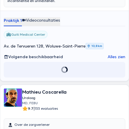
incontinentie en urinestenen.
Videoconsultaties
Praktijk 1
Guiti Medical Center
Av. de Tervueren 128, Woluwe-Saint-Pierre
10,8 km
Volgende beschikbaarheid
Alles zien
Mathieu Coscarella
Uroloog
MD, FEBU
|
9.7
133 evaluaties
Over de zorgverlener