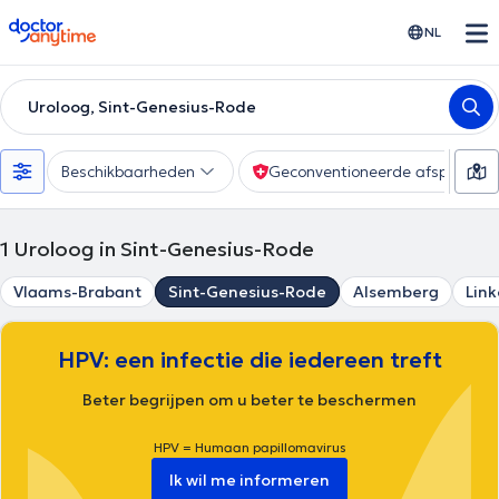
doctoranytime
NL
Uroloog, Sint-Genesius-Rode
Beschikbaarheden
Geconventioneerde afspraak
1
Uroloog in Sint-Genesius-Rode
Vlaams-Brabant
Sint-Genesius-Rode
Alsemberg
Lin
HPV: een infectie die iedereen treft
Beter begrijpen om u beter te beschermen
HPV = Humaan papillomavirus
Ik wil me informeren