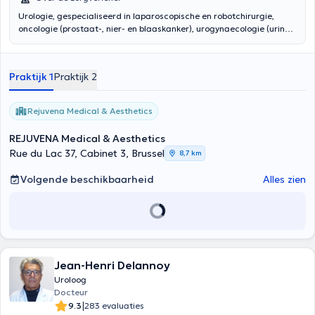
Urologie, gespecialiseerd in laparoscopische en robotchirurgie,
oncologie (prostaat-, nier- en blaaskanker), urogynaecologie (urine-
incontinentie, bekkenverzakking, urineweginfecties), seksuele
geneeskunde, prostaatziekten en nierstenen
Praktijk 1
Praktijk 2
Rejuvena Medical & Aesthetics
REJUVENA Medical & Aesthetics
Rue du Lac 37, Cabinet 3, Brussel
8,7 km
Volgende beschikbaarheid
Alles zien
Jean-Henri Delannoy
Uroloog
Docteur
|
9.3
283 evaluaties