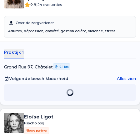
|
9.9
24 evaluaties
Over de zorgverlener
Adultes, dépression, anxiété, gestion colère, violence, stress
Praktijk 1
Grand Rue 97, Châtelet
9,1 km
Volgende beschikbaarheid
Alles zien
Eloïse Ligot
Psycholoog
Niewe partner