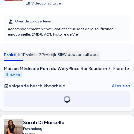
Videoconsultatie
Over de zorgverlener
Accompagnement bienveillant et sécurisant de la souffrance
émotionnelle: EMDR, ACT, Histoire de Vie
Videoconsultaties
Praktijk 1
Praktijk 2
Praktijk 3
Maison Médicale Pont du Wéry
Place Roi Baudouin 3, Floreffe
8,9 km
Volgende beschikbaarheid
Alles zien
Sarah Di Marcello
Psycholoog
Master