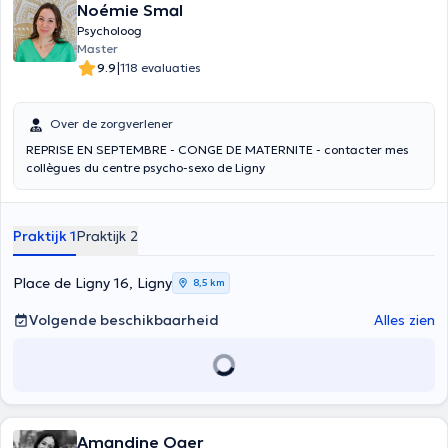
Noémie Smal
Psycholoog
Master
|
9.9
118 evaluaties
Over de zorgverlener
REPRISE EN SEPTEMBRE - CONGE DE MATERNITE - contacter mes
collègues du centre psycho-sexo de Ligny
Praktijk 1
Praktijk 2
Place de Ligny 16, Ligny
8,5 km
Volgende beschikbaarheid
Alles zien
Amandine Oger