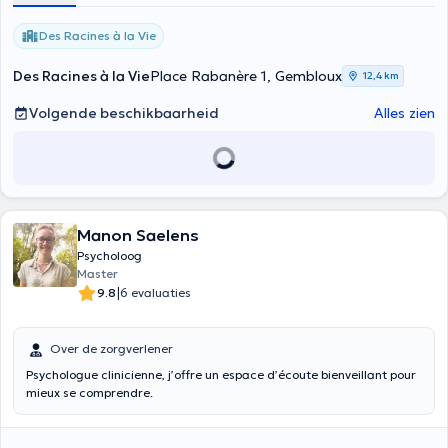
momenteel in opleiding in Sandplay therapie. Maak gerust een
afspraak voor een consult.
Des Racines à la Vie
Des Racines à la Vie
Place Rabanère 1, Gembloux
12,4 km
Volgende beschikbaarheid
Alles zien
Manon Saelens
Psycholoog
Master
|
9.8
6 evaluaties
Over de zorgverlener
Psychologue clinicienne, j’offre un espace d’écoute bienveillant pour
mieux se comprendre.