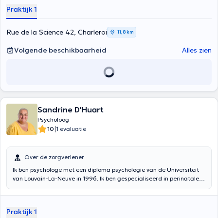
Praktijk 1
Rue de la Science 42, Charleroi
11,8 km
Volgende beschikbaarheid
Alles zien
Sandrine D'Huart
Psycholoog
|
10
1 evaluatie
Over de zorgverlener
Ik ben psychologe met een diploma psychologie van de Universiteit
van Louvain-La-Neuve in 1996. Ik ben gespecialiseerd in perinatale
zorg en opvoeding. Als deskundige in de klinische psychologie,
verwelkom ik u elke dinsdag van 16u tot 21u in mijn privépraktijk in
Les Racines à la Vie in Gembloux, Place Rabanère 1.0033. Ik
Praktijk 1
behandel ouderlijke burn-out, perinatale rouw, PMA en ik ben