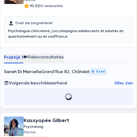
|
10.0
50 evaluaties
Over de zorgverlener
Psychologue clinicienne, j’accompagne adolescents et adultes en
questionnement ou en souffrance.
Videoconsultaties
Praktijk 1
Sarah Di Marcello
Grand'Rue 82, Châtelet
9,1 km
Volgende beschikbaarheid
Alles zien
Kassyopée Gilbert
Psycholoog
Master