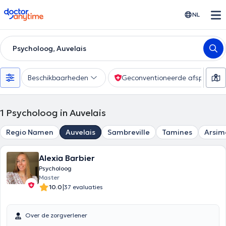
doctoranytime
NL
Psycholoog, Auvelais
Beschikbaarheden
Geconventioneerde afspraak
1
Psycholoog in Auvelais
Regio Namen
Auvelais
Sambreville
Tamines
Arsim
Alexia Barbier
Psycholoog
Master
|
10.0
37 evaluaties
Over de zorgverlener