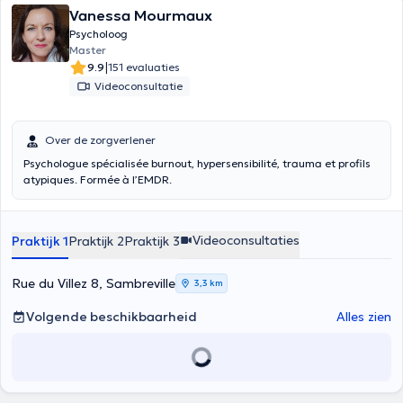
Vanessa Mourmaux
Psycholoog
Master
|
9.9
151 evaluaties
Videoconsultatie
Over de zorgverlener
Psychologue spécialisée burnout, hypersensibilité, trauma et profils
atypiques. Formée à l’EMDR.
Videoconsultaties
Praktijk 1
Praktijk 2
Praktijk 3
Rue du Villez 8, Sambreville
3,3 km
Volgende beschikbaarheid
Alles zien