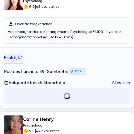
Psycholoog
|
9.9
65 evaluaties
Over de zorgverlener
Accompagnatrice de changements Psychologue EMDR - hypnose -
Transgénérationnel Adulte (>=18 ans)
Praktijk 1
Rue des hurchets 39, Sombreffe
8,6 km
Volgende beschikbaarheid
Alles zien
Carine Henry
Psycholoog
|
9.9
44 evaluaties