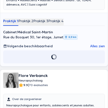
Enfants • Adolescents • Adultes • Seniors | Bilans : QI, TDA/H,
démence, AVC | Suivi cognitif
Praktijk 1
Praktijk 2
Praktijk 3
Praktijk 4
Cabinet Médical Saint-Martin
Rue du Bosquet 30, 1er étage, Jumet
6,9 km
Volgende beschikbaarheid
Alles zien
Flore Verbanck
Neuropsycholoog
|
9.9
70 evaluaties
Over de zorgverlener
Neuropsychologue pour enfants, adolescents et jeunes adultes.