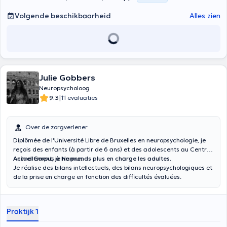
Volgende beschikbaarheid
Alles zien
Julie Gobbers
Neuropsycholoog
|
9.3
11 evaluaties
Over de zorgverlener
Diplômée de l'Université Libre de Bruxelles en neuropsychologie, je
reçois des enfants (à partir de 6 ans) et des adolescents au Centre
Anima Corpus à Namur.
Actuellement, je ne prends plus en charge les adultes.
Je réalise des bilans intellectuels, des bilans neuropsychologiques et
de la prise en charge en fonction des difficultés évaluées.
Praktijk 1