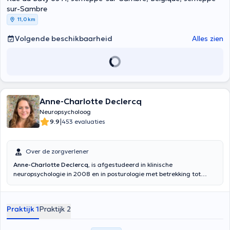
sur-Sambre
11,0 km
Volgende beschikbaarheid
Alles zien
Anne-Charlotte Declercq
Neuropsycholoog
|
9.9
453 evaluaties
Over de zorgverlener
Anne-Charlotte Declercq
, is afgestudeerd in klinische
neuropsychologie in 2008 en in posturologie met betrekking tot
leerstoornissen in 2013. Met haar 12 jaar ervaring als
neuropsychologe kan zij u helpen bij leerstoornissen en chronische
pijn, wat haar specialiteit is.
Praktijk 1
Praktijk 2