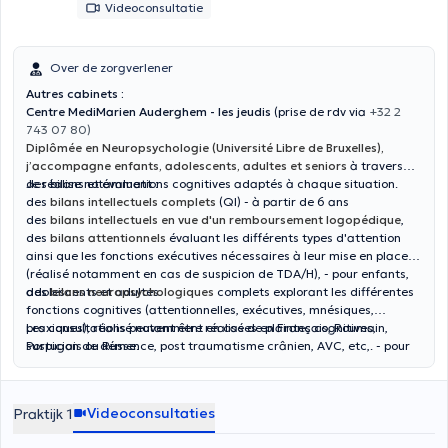
Videoconsultatie
Over de zorgverlener
Autres cabinets :
Centre MediMarien Auderghem - les jeudis
(prise de rdv via
+32 2
743 07 80)
Diplômée en Neuropsychologie (Université Libre de Bruxelles),
j’accompagne enfants, adolescents, adultes et seniors
à travers
des bilans et évaluations cognitives adaptés à chaque situation.
Je réalise notamment :
des
bilans intellectuels
complets
(QI)
- à partir de 6 ans
des
bilans intellectuels en vue d'un remboursement logopédique
,
des
bilans attentionnels
évaluant les différents types d'attention
ainsi que les fonctions exécutives nécessaires à leur mise en place
(réalisé notamment en cas de suspicion de TDA/H),
- pour enfants,
adolescents et adultes.
des
bilans neuropsychologiques
complets explorant les différentes
fonctions cognitives (attentionnelles, exécutives, mnésiques,
praxiques), réalisé notamment en cas de plaintes cognitives,
Les consultations peuvent être réalisées en Français, Roumain,
suspicion de démence, post traumatisme crânien, AVC, etc,.
Portugais ou Russe.
- pour
enfants, adolescents et adultes.
Videoconsultaties
Praktijk 1