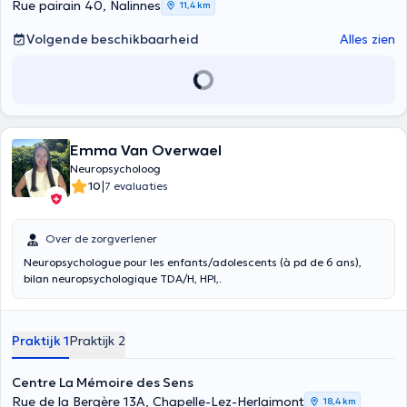
Rue pairain 40, Nalinnes
11,4 km
Volgende beschikbaarheid
Alles zien
Emma Van Overwael
Neuropsycholoog
|
10
7 evaluaties
Over de zorgverlener
Neuropsychologue pour les enfants/adolescents (à pd de 6 ans),
bilan neuropsychologique TDA/H, HPI,.
Praktijk 1
Praktijk 2
Centre La Mémoire des Sens
Rue de la Bergère 13A, Chapelle-Lez-Herlaimont
18,4 km