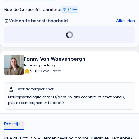
Rue de Cartier 61, Charleroi
9,1 km
Volgende beschikbaarheid
Alles zien
Fanny Van Waeyenbergh
Neuropsycholoog
|
9.8
20 evaluaties
Over de zorgverlener
Neuropsychologue enfants/ados : bilans cognitifs et émotionnels,
puis accompagnement adapté.
Praktijk 1
Rue du Baty 63 A, Jemeppe-sur-Sambre, Belgique, Jemeppe-