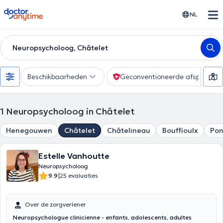
doctoranytime
NL
Neuropsycholoog, Châtelet
Beschikbaarheden
Geconventioneerde afspraak
1
Neuropsycholoog in Châtelet
Henegouwen
Châtelet
Châtelineau
Bouffioulx
Pon
Estelle Vanhoutte
Neuropsycholoog
|
9.9
25 evaluaties
Over de zorgverlener
Neuropsychologue clinicienne - enfants, adolescents, adultes