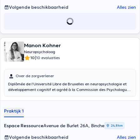
Volgende beschikbaarheid
Alles zien
Manon Kohner
Neuropsycholoog
|
10
10 evaluaties
Over de zorgverlener
Diplômée de l’Université Libre de Bruxelles en neuropsychologie et
développement cognitif et agréé à la Commission des Psychologues,
je me consacre à l’évaluation et à l’accompagnement des enfants,
adultes et personnes âgées. Mon intérêt porte particulièrement sur
les troubles des apprentissages et les difficultés scolaires, mais
Praktijk 1
aussi sur le soutien cognitif et émotionnel tout au long de la vie. Je
travaille également auprès d’adultes et de personnes âgées, avec
l’objectif de préserver leur autonomie, de stimuler leurs capacités et
Espace Ressource
Avenue de Burlet 26A, Binche
24,8 km
d’améliorer leur qualité de vie. Curieuse et passionnée, j’accorde
une grande importance à l’écoute et à la bienveillance dans ma
Volgende beschikbaarheid
Alles zien