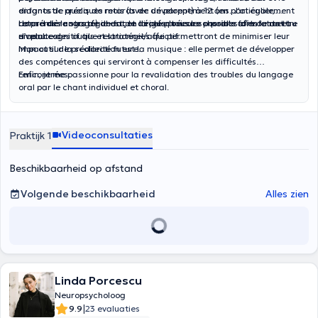
enfants de quelques mois (avec un parent) à 12 ans. J’ai également
diagnostic précis de retards de développement (en particulier,
donné des cours de chant et dirigé plusieurs chorales d’enfants et
retard de langage) de façon la plus précoce possible afin de mettre
La première stratégie est de déceler tous les « points forts » tant au
d’adultes.
en place des outils et stratégies qui permettront de minimiser leur
niveau cognitif que relationnel/affectif.
impact sur la scolarité future.
Mon outil de prédilection est la musique : elle permet de développer
des compétences qui serviront à compenser les difficultés
rencontrées.
Enfin, je me passionne pour la revalidation des troubles du langage
oral par le chant individuel et choral.
Videoconsultaties
Praktijk 1
Beschikbaarheid op afstand
Volgende beschikbaarheid
Alles zien
Linda Porcescu
Neuropsycholoog
|
9.9
23 evaluaties