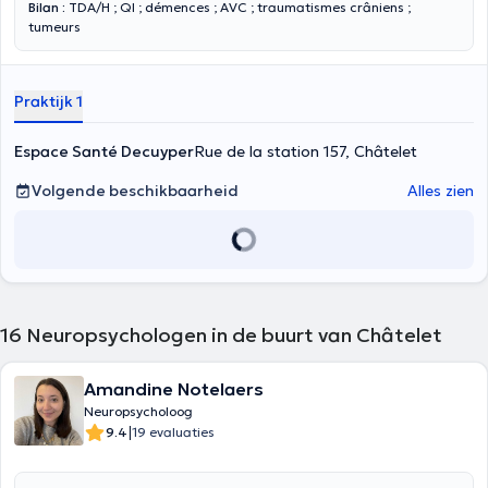
Bilan :
TDA/H ; QI ; démences ; AVC ; traumatismes crâniens ;
tumeurs
Accompagnement :
méthodologie de travail ; psychoéducation ;
guidance parentale
Praktijk 1
Espace Santé Decuyper
Rue de la station 157, Châtelet
Volgende beschikbaarheid
Alles zien
16
Neuropsychologen in de buurt van Châtelet
Amandine Notelaers
Neuropsycholoog
|
9.4
19 evaluaties