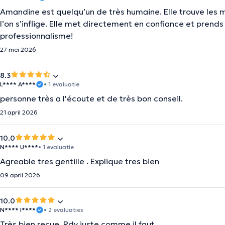
Amandine est quelqu’un de très humaine. Elle trouve les 
l’on s’inflige. Elle met directement en confiance et prends
professionnalisme!
27 mei 2026
8.3
L**** A****
• 1 evaluatie
personne très a l'écoute et de très bon conseil.
21 april 2026
10.0
N**** U****
• 1 evaluatie
Agreable tres gentille . Explique tres bien
09 april 2026
10.0
N**** I****
• 2 evaluaties
Très bien reçue. Rdv juste comme il faut.