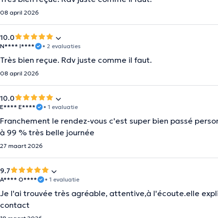
08 april 2026
10.0
N**** I****
• 2 evaluaties
Très bien reçue. Rdv juste comme il faut.
08 april 2026
10.0
E**** E****
• 1 evaluatie
Franchement le rendez-vous c'est super bien passé perso
à 99 % très belle journée
27 maart 2026
9.7
A**** O****
• 1 evaluatie
Je l'ai trouvée très agréable, attentive,à l'écoute.elle exp
contact