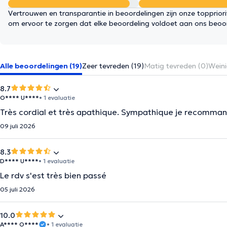
Vertrouwen en transparantie in beoordelingen zijn onze topprior
om ervoor te zorgen dat elke beoordeling voldoet aan ons beoo
Alle beoordelingen (19)
Zeer tevreden (19)
Matig tevreden (0)
Weini
8.7
O**** U****
• 1 evaluatie
Très cordial et très apathique. Sympathique je recomma
09 juli 2026
8.3
D**** U****
• 1 evaluatie
Le rdv s'est très bien passé
05 juli 2026
10.0
A**** O****
• 1 evaluatie