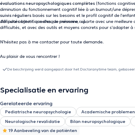
évaluations neuropsychologiques complètes
(fonctions cognitive
diminution du fonctionnement cognitif liée à un burnout/une dépress
suivis réguliers
basés sur les besoins et le profil cognitif de l'en
difficultés attentionnelles, de mémoire, ...).
J'ai pour objectif que chaque personne reparte avec une meilleure c
difficultés, et avec des outils et moyens concrets pour s'adapter à
N'hésitez pas à me contacter pour toute demande.
Au plaisir de vous rencontrer !
De beschrijving werd aangepast door het Doctoranytime team, gebaseerd
Specialisatie en ervaring
Gerelateerde ervaring
Pediatrische neuropsychologie
Academische problemen
Neurologische revalidatie
Bilan neuropsychologique
19 Aanbeveling van de patiënten