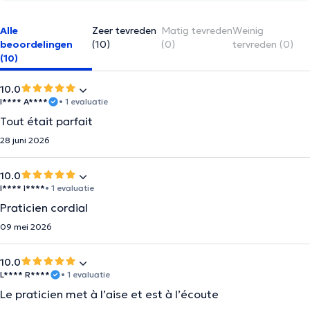
Alle
Zeer tevreden
Matig tevreden
Weinig
beoordelingen
(10)
(0)
tervreden (0)
(10)
10.0
I**** A****
• 1 evaluatie
Tout était parfait
28 juni 2026
10.0
I**** I****
• 1 evaluatie
Praticien cordial
09 mei 2026
10.0
L**** R****
• 1 evaluatie
Le praticien met à l’aise et est à l’écoute