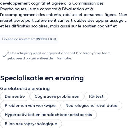
développement cognitif et agréé à la Commission des
Psychologues,
je me consacre à l’évaluation et à
l’accompagnement des enfants, adultes et personnes âgées. Mon
intérêt porte particulièrement sur les troubles des apprentissages
et les difficultés scolaires, mais aussi sur le soutien cognitif et
émotionnel tout au long de la vie. Je travaille également auprès
d’adultes et de personnes âgées, avec l’objectif de préserver leur
Erkenningsnummer: 9922113309
autonomie, de stimuler leurs capacités et d’améliorer leur qualité
de vie. Curieuse et passionnée, j’accorde une grande importance à
De beschrijving werd aangepast door het Doctoranytime team,
l’écoute et à la bienveillance dans ma pratique.
gebaseerd op geverifieerde informatie.
Specialisatie en ervaring
Gerelateerde ervaring
Dementie
Cognitieve problemen
IQ-test
Problemen van werkwijze
Neurologische revalidatie
Hyperactiviteit en aandachtstekortstoornis
Bilan neuropsychologique