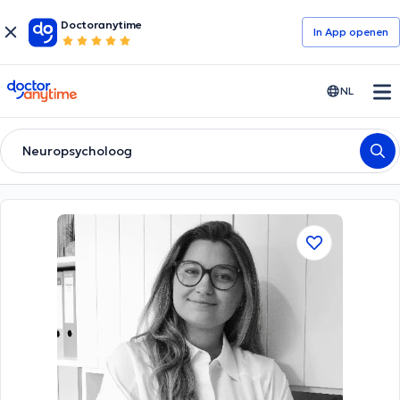
Doctoranytime
In App openen
doctoranytime
NL
Neuropsycholoog