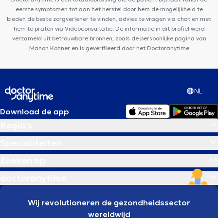
eerste symptomen tot aan het herstel door hem de mogelijkheid te
bieden de beste zorgverlener te vinden, advies te vragen via chat en met
hem te praten via Videoconsultatie. De informatie in dit profiel werd
verzameld uit betrouwbare bronnen, zoals de persoonlijke pagina van
Manon Kohner en is geverifieerd door het Doctoranytime
NL
Download de app
Regio's
Specialiteiten
Zoeken op
doctoranytime
Wij revolutioneren de gezondheidssector
wereldwijd