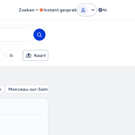
Zoeken
Instant gesprek
NL
Betaalmethode
Kaart
Extra filters
i
Monceau-sur-Sambre
Goutroux
Couillet
Landelies