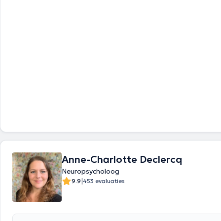
Anne-Charlotte Declercq
Neuropsycholoog
|
9.9
453 evaluaties