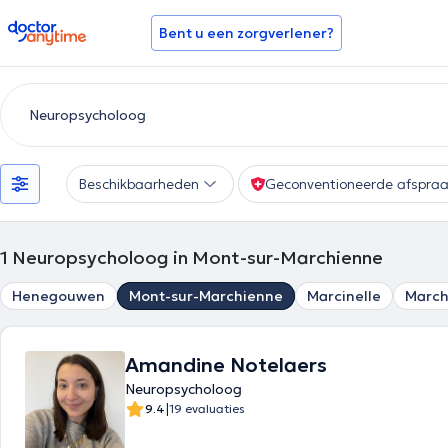
doctoranytime
Bent u een zorgverlener?
Beschikbaarheden
Geconventioneerde afspra
1
Neuropsycholoog in Mont-sur-Marchienne
Henegouwen
Mont-sur-Marchienne
Marcinelle
March
Amandine Notelaers
Neuropsycholoog
|
9.4
19 evaluaties