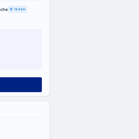
nche
16,6 km