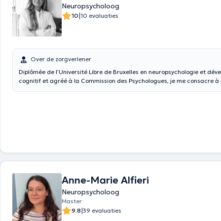
Neuropsycholoog
|
10
10 evaluaties
Over de zorgverlener
Diplômée de l’Université Libre de Bruxelles en neuropsychologie et dé
cognitif et agréé à la Commission des Psychologues,
je me consacre à 
à l’accompagnement des enfants, adultes et personnes âgées. Mon int
particulièrement sur les troubles des apprentissages et les difficultés s
aussi sur le soutien cognitif et émotionnel tout au long de la vie. Je tr
auprès d’adultes et de personnes âgées, avec l’objectif de préserver l
de stimuler leurs capacités et d’améliorer leur qualité de vie. Curieuse
j’accorde une grande importance à l’écoute et à la bienveillance dans
Anne-Marie Alfieri
Neuropsycholoog
Master
|
9.8
39 evaluaties