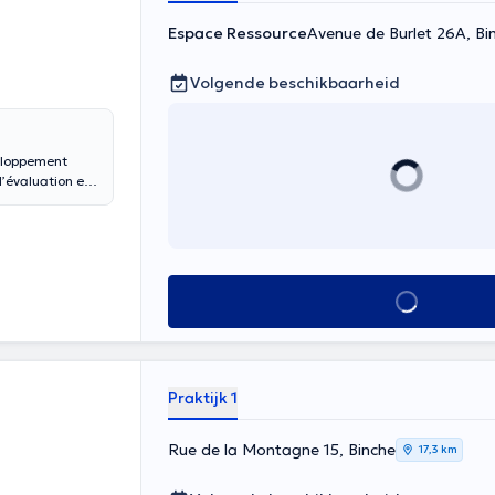
Espace Ressource
Avenue de Burlet 26A, Bi
Volgende beschikbaarheid
veloppement
l’évaluation et
érêt porte
colaires, mais
availle également
eur autonomie,
 et passionnée,
Alles zien
 ma pratique.
Praktijk 1
Rue de la Montagne 15, Binche
17,3 km