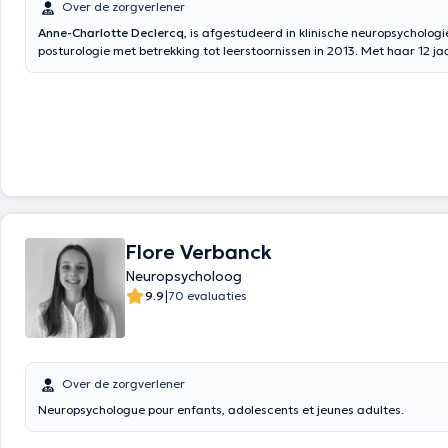
Over de zorgverlener
Anne-Charlotte Declercq
, is afgestudeerd in klinische neuropsychologi
posturologie met betrekking tot leerstoornissen in 2013. Met haar 12 ja
neuropsychologe kan zij u helpen bij leerstoornissen en chronische pijn,
specialiteit is.
Flore Verbanck
Neuropsycholoog
|
9.9
70 evaluaties
Over de zorgverlener
Neuropsychologue pour enfants, adolescents et jeunes adultes.