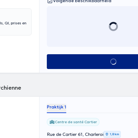
Volgende beschikbaarheid
, QI, prises en
Alles zien
rchienne
Praktijk 1
Centre de santé Cartier
Rue de Cartier 61, Charleroi
1,8 km