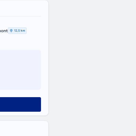
mont
12,5 km