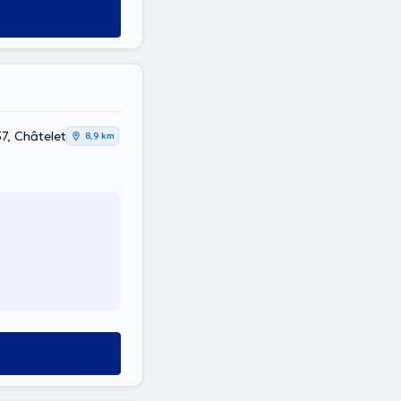
57, Châtelet
8,9 km