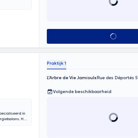
Alles zien
Praktijk 1
L'Arbre de Vie Jamioulx
Rue des Déportés 5
Volgende beschikbaarheid
pecialiseerd in
ergiebalans. Het
ciplinair
ter, ...
ddelen van de