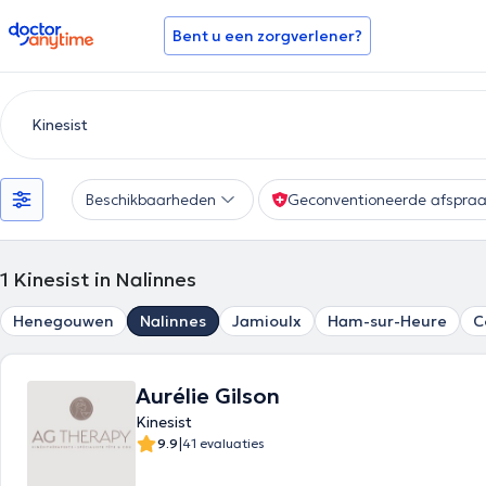
doctoranytime
Bent u een zorgverlener?
Beschikbaarheden
Geconventioneerde afspra
1
Kinesist in Nalinnes
Henegouwen
Nalinnes
Jamioulx
Ham-sur-Heure
C
Aurélie Gilson
Kinesist
|
9.9
41 evaluaties