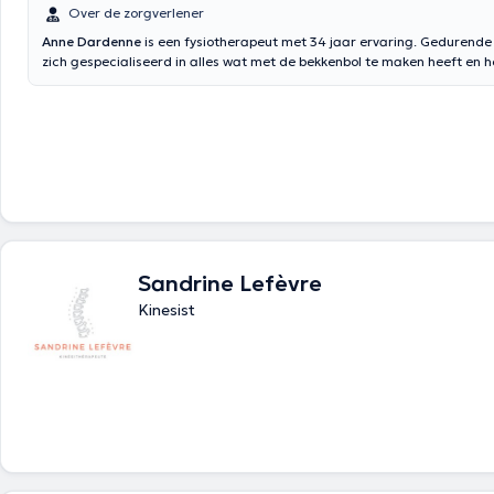
Over de zorgverlener
Anne Dardenne
is een fysiotherapeut met 34 jaar ervaring. Gedurende 
zich gespecialiseerd in alles wat met de bekkenbol te maken heeft en h
trainingen op dit gebied gevolgd: voorbereiding op bevalling, postpart
hypopressieve gymnastiek, urogynaecologie en anorectale revalidatie
therapie specifieke en klinische seksuologie. Ze is ook getraind in VODDER
handmatige lymfedrainage en behandelingen voor borstkanker na borstk
haar kantoor of op Espace 84 zijn de gezondheid, het lichamelijk en gees
van patiënten haar grootste zorg.
Sandrine Lefèvre
Kinesist