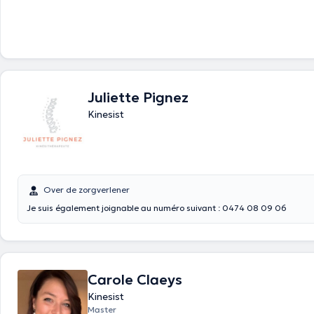
mens, het biedt individuele monitoring, waar de meeste holistische tech
handmatige terwijl het zetten van deze kennis in kinesiologie en voedin
Het verwelkomt u van maandag tot en met vrijdag tussen 08:30 en 19u
vertaald door google translate
Juliette Pignez
Kinesist
Over de zorgverlener
Je suis également joignable au numéro suivant : 0474 08 09 06
Carole Claeys
Kinesist
Master