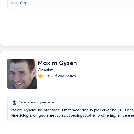
bien-être
Maxim Gysen
Kinesist
|
9.9
386 evaluaties
Over de zorgverlener
Maxim Gysen
's fysiotherapeut met meer dan 15 jaar ervaring. Hij is ges
kinesiologie, omgaan met stress, voedingsstoffen profilering, en de en
is ook een leraar lichamelijke opvoeding aan het hoofd van een multidis
centrum waar werk fysiotherapeuten, psychologen, logopedist, verpleegs
Gefascineerd door de natuur, sport, voeding, energie en de enorme mi