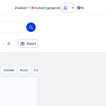
Zoeken
Instant gesprek
NL
Betaalmethode
Kaart
Extra filters
Gozée
Acoz
Couillet
Mont-sur-Marchienne
Villers