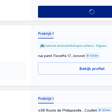
nieken zijn
g tot uw dienst.
Alles zien
. Inhoud
Praktijk 1
Cabinet de kinésithérapie Lefèvre - Pignez
rue petit Floreffe 17, Joncret
6,3 km
Bekijk profiel
Praktijk 1
458 Route de Philippeville , Couillet
6,3 km