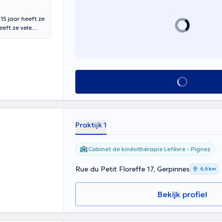
15 jaar heeft ze
eeft ze vele
um,
, manuele
anker. In
telijk welzijn
Alles zien
Praktijk 1
Cabinet de kinésithérapie Lefèvre - Pignez
Rue du Petit Floreffe 17, Gerpinnes
6,6 km
Bekijk profiel