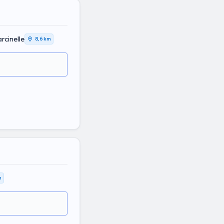
cinelle
8,6 km
m