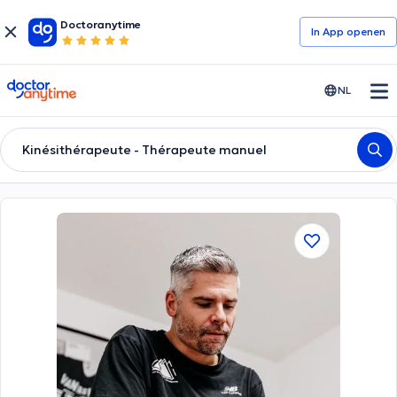
Doctoranytime
In App openen
doctoranytime
NL
Kinésithérapeute - Thérapeute manuel