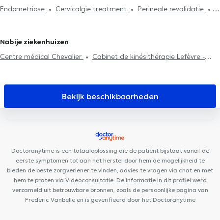
Jumet
Kinesisten in Leernes
Kinesisten in Mettet
Kinesisten
Endometriose
Cervicalgie treatment
Perineale revalidatie
revalidatie
Abdominale revalidatie
Post-operatie
Hernias
in Fontaine-L'Evêque
Kinesisten in Chapelle-Lez-Herlaimont
Scoliose behandeling
behandeling
Litekensbehandeling
Haken techniek
Rugproblemen
Huisbezoek
Revalidatie
Sportletsels
Nabije ziekenhuizen
behandeling
Centre médical Chevalier
Cabinet de kinésithérapie Lefèvre -
Pignez
Cabinet médical Couez-Forret
Cabinet du Dr Colonval
Dental Family Charleroi
Espace Diet
Centre Santé Parc
Charleroi
Cabinet Médical THIC
M190
Black and White
Bekijk beschikbaarheden
Dental Clinic
Centre Médical rue Dagnelies
Neuville Santé
Centre de santé Cartier
Centre de Santé l'Olivier
Clinique des
Marguerites
Cabinet Medical du Docteur Elamine
Centre
Movinity
Centreaa
SPhysical
Clinique Notre-Dame de Grâce
Doctoranytime is een totaaloplossing die de patiënt bijstaat vanaf de
eerste symptomen tot aan het herstel door hem de mogelijkheid te
bieden de beste zorgverlener te vinden, advies te vragen via chat en met
hem te praten via Videoconsultatie. De informatie in dit profiel werd
verzameld uit betrouwbare bronnen, zoals de persoonlijke pagina van
Frederic Vanbelle en is geverifieerd door het Doctoranytime