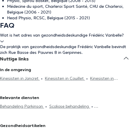
Physio, Spirou Basket, Belgique (2008 - 2013)
Médecine du sport, Charleroi Sport Santé, CHU de Charleroi,
Belgique (2006 - 2021)
Head Physio, RCSC, Belgique (2015 - 2021)
FAQ
Wat is het adres van gezondheidsdeskundige Frédéric Vanbelle?
De praktijk van gezondheidsdeskundige Frédéric Vanbelle bevindt
zich Rue Basse des Pauvres 8 in Gerpinnes.
Nuttige links
In de omgeving
Kinesisten in Joncret
Kinesisten in Couillet
Kinesisten in
Charleroi
Kinesisten in Marcinelle
Kinesisten in Nalinnes
Kinesisten in Jamioulx
Kinesisten in Bouffioulx
Kinesisten in
Relevante diensten
Châtelet
Kinesisten in Mont-sur-Marchienne
Kinesisten in
Behandeling Parkinson
Scoliose behandeling
Montignies-sur-Sambre
Kinesisten in Walcourt
Kinesisten in
Acupunctuursessie
Hijama
Burn-out behandeling
Dampremy
Kinesisten in Marchienne-au-Pont
Kinesisten in
Lymfedrainage
Lumbalgie behandeling
Cervicalgie treatment
Court-Saint-Etienne
Kinesisten in La Louvière
Kinesisten in
Gezondheidsartikelen
Voetreflexologie
Perineale revalidatie
Respiratoire