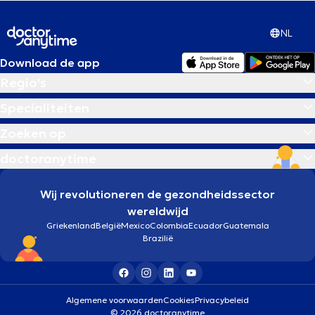
NL
Download de app
Regio's
Specialiteiten
Zoeken op
doctoranytime
Wij revolutioneren de gezondheidssector
wereldwijd
Griekenland
België
Mexico
Colombia
Ecuador
Guatemala
Brazilië
Algemene voorwaarden
Cookies
Privacybeleid
© 2026 doctoranytime