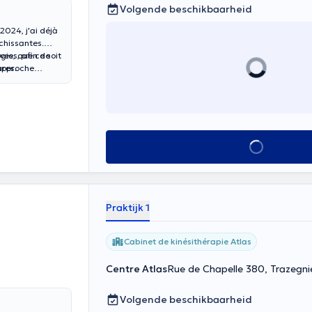
Volgende beschikbaarheid
2024, j'ai déjà
chissantes.
ves, que ce soit
ies, afin de
ures.
 approche
le chemin de la
Alles zien
Praktijk 1
Cabinet de kinésithérapie Atlas
Centre Atlas
Rue de Chapelle 380, Trazegni
Volgende beschikbaarheid