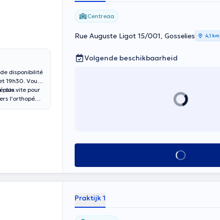
Centreaa
Rue Auguste Ligot 15/001, Gosselies
4,1 km
Volgende beschikbaarheid
de disponibilité
et 19h30. Vous
 plus vite pour
érale.
ers l'orthopédie
n expérience
emi-
tif étant de
Alles zien
Praktijk 1