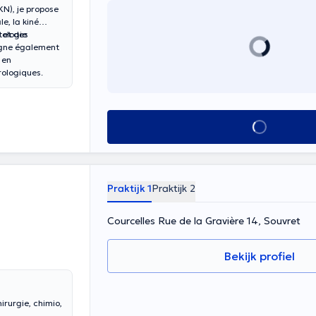
KN), je propose
e, la kiné
tologie
s et des
pagne également
 en
rologiques.
Alles zien
Praktijk 1
Praktijk 2
Courcelles Rue de la Gravière 14, Souvret
Bekijk profiel
irurgie, chimio,