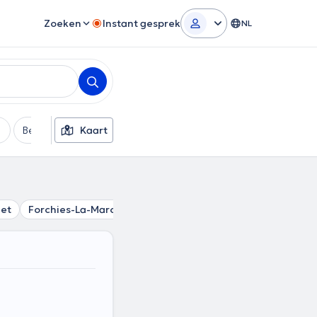
Zoeken
Instant gesprek
NL
Betaalmethode
Kaart
Extra filters
et
Forchies-La-Marche
Monceau-sur-Sambre
Pont-à-C