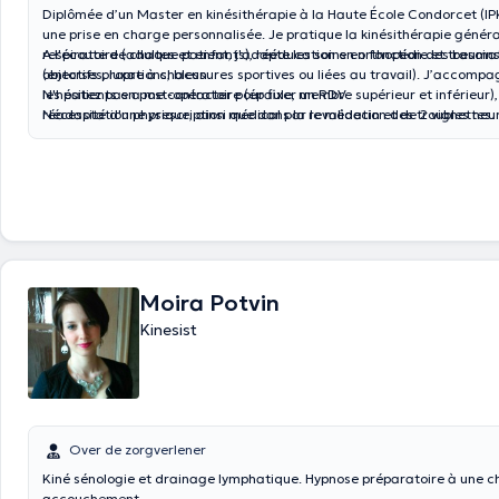
Diplômée d’un Master en kinésithérapie à la Haute École Condorcet (IP
une prise en charge personnalisée. Je pratique la kinésithérapie général
respiratoire (adultes et enfants), rééducation en orthopédie et trauma
A l'écoute de chaque patient, j'adapte les soins en fonction des besoin
(entorses, luxations, blessures sportives ou liées au travail). J’accom
objectifs propre à chacun.
les patients en post-opératoire (épaule, membre supérieur et inférieur),
N'hésitez pas a me contacter pour fixer un RDV
réadaptation physique, ainsi que dans la revalidation des troubles neu
Nécessité d'une prescription médical par le médecin et de 2 vignettes.
Moira Potvin
Kinesist
Over de zorgverlener
Kiné sénologie et drainage lymphatique. Hypnose préparatoire à une ch
accouchement.