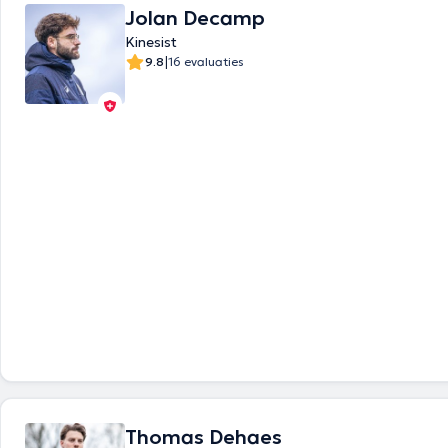
Jolan Decamp
Kinesist
|
9.8
16 evaluaties
Thomas Dehaes