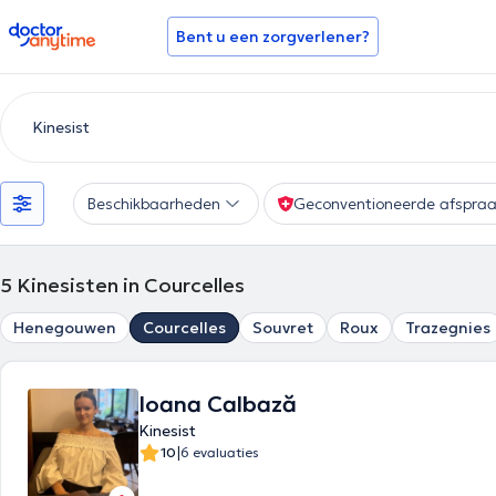
doctoranytime
Bent u een zorgverlener?
Beschikbaarheden
Geconventioneerde afspra
5
Kinesisten in Courcelles
Henegouwen
Courcelles
Souvret
Roux
Trazegnies
Ioana Calbază
Kinesist
|
10
6 evaluaties