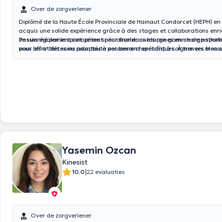
Over de zorgverlener
Diplômé de la Haute École Provinciale de Hainaut Condorcet (HEPH) en 
acquis une solide expérience grâce à des stages et collaborations enri
Passionné par le sport, je me spécialise dans les prises en charge sporti
Je suis également compétent pour traiter une large gamme de patholog
pour les athlètes ou pour toute personne cherchant à soigner ses bless
vous offrir des soins adaptés à vos besoins spécifiques. À travers mon
personnalisée et professionnelle, je m'engage à vous accompagner sur 
santé et du bien-être.
Yasemin Ozcan
Kinesist
|
10.0
22 evaluaties
Over de zorgverlener