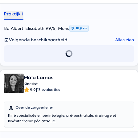
adaptée à vos besoins, douleurs et objectifs. Mon approche repose
sur l’écoute, l’expertise et la bienveillance. Cabinet facilement
Praktijk 1
accessible depuis le ring de Mons ou l’avenue du Général de Gaulle,
avec stationnement à proximité et salle d’attente confortable.
Bd Albert-Elisabeth 99/5, Mons
18,9 km
Volgende beschikbaarheid
Alles zien
Maïa Lamas
Kinesist
|
9.9
13 evaluaties
Over de zorgverlener
Kiné spécialisée en périnéologie, pré-postnatale, drainage et
kinésithérapie pédiatrique.