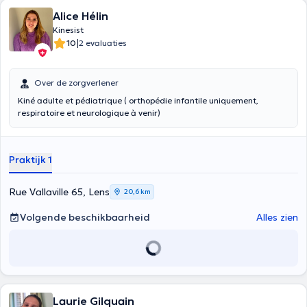
Alice Hélin
Kinesist
|
10
2 evaluaties
Over de zorgverlener
Kiné adulte et pédiatrique ( orthopédie infantile uniquement,
respiratoire et neurologique à venir)
Praktijk 1
Rue Vallaville 65, Lens
20,6 km
Volgende beschikbaarheid
Alles zien
Laurie Gilquain