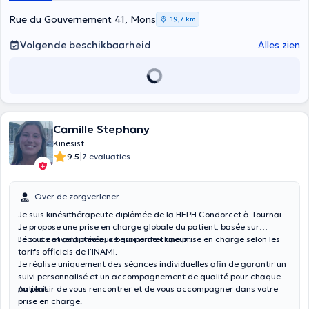
Rue du Gouvernement 41, Mons
19,7 km
Volgende beschikbaarheid
Alles zien
Camille Stephany
Kinesist
|
9.5
7 evaluaties
Over de zorgverlener
Je suis kinésithérapeute diplômée de la HEPH Condorcet à Tournai.
Je propose une prise en charge globale du patient, basée sur
l’écoute et adaptée aux besoins de chacun.
Je suis conventionnée, ce qui permet une prise en charge selon les
tarifs officiels de l’INAMI.
Je réalise uniquement des séances individuelles afin de garantir un
suivi personnalisé et un accompagnement de qualité pour chaque
patient.
Au plaisir de vous rencontrer et de vous accompagner dans votre
prise en charge.