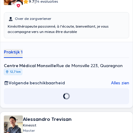
|
9.7
14 evaluaties
Over de zorgverlener
Kinésithérapeute passionné, à l'écoute, bienveillant, je vous
accompagne vers un mieux être durable
Praktijk 1
Centre Médical Monsville
Rue de Monsville 223, Quaregnon
12,7 km
Volgende beschikbaarheid
Alles zien
Alessandro Trevisan
Kinesist
Master