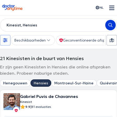
doctoranytime
NL
Kinesist, Hensies
Beschikbaarheden
Geconventioneerde afspraak
21
Kinesisten in de buurt van Hensies
Er zijn geen Kinesisten in Hensies die online afspraken
bieden. Probeer naburige steden.
Henegouwen
Hensies
Montroeul-Sur-Haine
Quiévrai
Gabriel Puvis de Chavannes
Kinesist
|
9.9
81 evaluaties