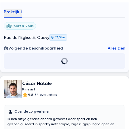
Praktijk 1
Sport & Vous
Rue de l'Eglise 5, Quévy
17,0 km
Volgende beschikbaarheid
Alles zien
César Natale
Kinesist
|
9.8
34 evaluaties
Over de zorgverlener
Ik ben altijd gepassioneerd geweest door sport en ben
gespecialiseerd in sportfysiotherapie, lage rugpijn, hardlopen en