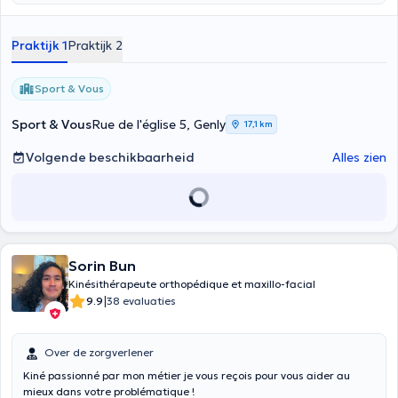
manuele therapie! Mijn praktijk is gebaseerd op wetenschappelijk
bewijs en houdt rekening met uw ervaring, uw behoeften en uw
verwachtingen!
Praktijk 1
Praktijk 2
Sport & Vous
Sport & Vous
Rue de l'église 5, Genly
17,1 km
Volgende beschikbaarheid
Alles zien
Sorin Bun
Kinésithérapeute orthopédique et maxillo-facial
|
9.9
38 evaluaties
Over de zorgverlener
Kiné passionné par mon métier je vous reçois pour vous aider au
mieux dans votre problématique !