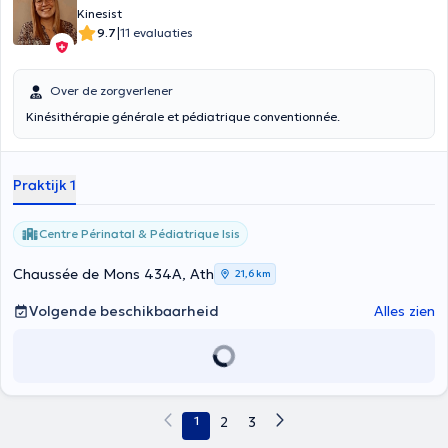
Kinesist
|
9.7
11 evaluaties
Over de zorgverlener
Kinésithérapie générale et pédiatrique conventionnée.
Praktijk 1
Centre Périnatal & Pédiatrique Isis
Chaussée de Mons 434A, Ath
21,6 km
Volgende beschikbaarheid
Alles zien
1
2
3