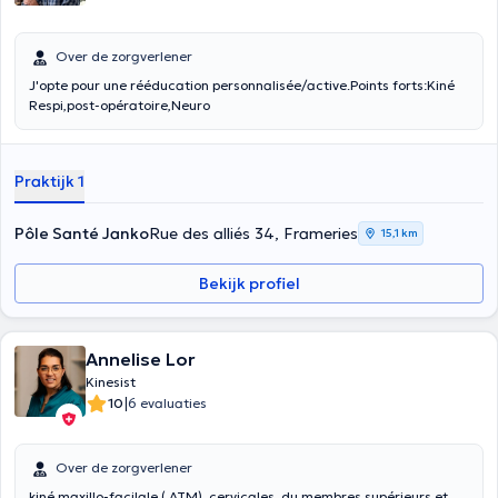
Over de zorgverlener
J'opte pour une rééducation personnalisée/active.Points forts:Kiné
Respi,post-opératoire,Neuro
Praktijk 1
Pôle Santé Janko
Rue des alliés 34, Frameries
15,1 km
Bekijk profiel
Annelise Lor
Kinesist
|
10
6 evaluaties
Over de zorgverlener
kiné maxillo-facilale ( ATM), cervicales ,du membres supérieurs et