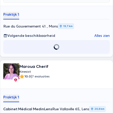
Praktijk 1
Rue du Gouvernement 41 , Mons
19,7 km
Volgende beschikbaarheid
Alles zien
Maroua Cherif
Kinesist
|
10.0
7 evaluaties
Praktijk 1
Cabinet Médical MedinLens
Rue Vallaville 65, Lens
20,6 km