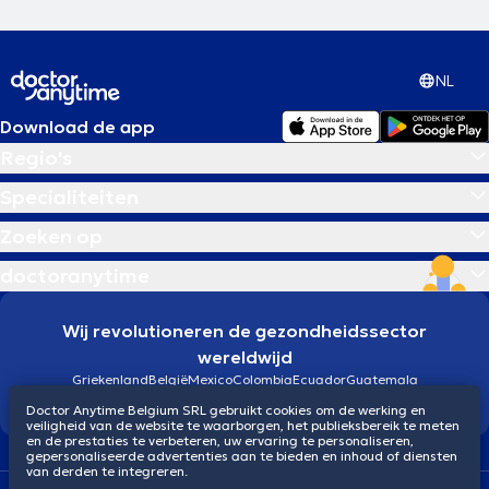
NL
Download de app
Regio's
Specialiteiten
Zoeken op
doctoranytime
Wij revolutioneren de gezondheidssector
wereldwijd
Griekenland
België
Mexico
Colombia
Ecuador
Guatemala
Brazilië
Doctor Anytime Belgium SRL gebruikt cookies om de werking en
veiligheid van de website te waarborgen, het publieksbereik te meten
en de prestaties te verbeteren, uw ervaring te personaliseren,
gepersonaliseerde advertenties aan te bieden en inhoud of diensten
van derden te integreren.