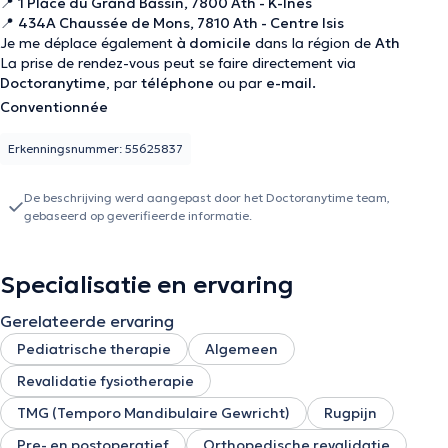
📍
1 Place du Grand Bassin, 7800 Ath - K-Inès
📍
434A Chaussée de Mons, 7810 Ath - Centre Isis
Je me déplace également
à domicile
dans la région de
Ath
La prise de rendez-vous peut se faire directement via
Doctoranytime
, par
téléphone
ou par
e-mail.
Conventionnée
Erkenningsnummer: 55625837
De beschrijving werd aangepast door het Doctoranytime team,
gebaseerd op geverifieerde informatie.
Specialisatie en ervaring
Gerelateerde ervaring
Pediatrische therapie
Algemeen
Revalidatie fysiotherapie
TMG (Temporo Mandibulaire Gewricht)
Rugpijn
Pre- en postoperatief
Orthopedische revalidatie