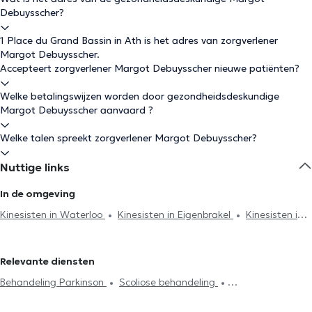
Debuysscher?
1 Place du Grand Bassin in Ath is het adres van zorgverlener
Margot Debuysscher.
Accepteert zorgverlener Margot Debuysscher nieuwe patiënten?
Welke betalingswijzen worden door gezondheidsdeskundige
Margot Debuysscher aanvaard ?
Welke talen spreekt zorgverlener Margot Debuysscher?
Nuttige links
In de omgeving
Kinesisten in Waterloo
Kinesisten in Eigenbrakel
Kinesisten in
Anderlecht
Kinesisten in Genval
Kinesisten in Lillois-Witterzée
Kinesisten in Sint-Genesius-Rode
Kinesisten in Lasne
Relevante diensten
Kinesisten in Wezembeek-Oppem
Kinesisten in Kasteelbrakel
Behandeling Parkinson
Scoliose behandeling
Kinesisten in Linkebeek
Kinesisten in Uccle
Kinesisten in
Acupunctuursessie
Hijama
Burn-out behandeling
Chaumont-Gistoux
Kinesisten in Louvain-La-Neuve
Kinesisten