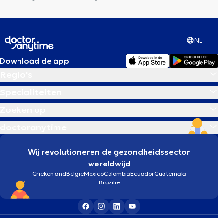
NL
Download de app
Regio's
Specialiteiten
Zoeken op
doctoranytime
Wij revolutioneren de gezondheidssector
wereldwijd
Griekenland
België
Mexico
Colombia
Ecuador
Guatemala
Brazilië