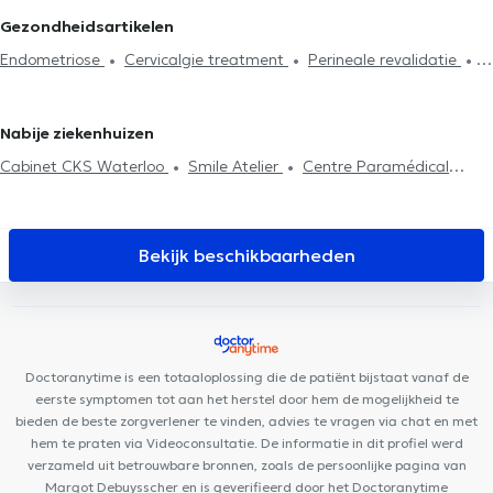
Lymfedrainage
Lumbalgie behandeling
Cervicalgie treatment
in Rixensart
Kinesisten in La Hulpe
Kinesisten in Brussel
Gezondheidsartikelen
Voetreflexologie
Perineale revalidatie
Respiratoire
Kinesisten in Drogenbos
Kinesisten in Assesse
Kinesisten in
Endometriose
Cervicalgie treatment
Perineale revalidatie
revalidatie
Abdominale revalidatie
Post-operatie
Hernias
Nivelles
Kinesisten in Ixelles
Scoliose behandeling
behandeling
Litekensbehandeling
Haken techniek
Rugproblemen
Huisbezoek
Revalidatie
Sportletsels
Nabije ziekenhuizen
behandeling
Cabinet CKS Waterloo
Smile Atelier
Centre Paramédical
Schuman
Uperform Waterloo
Station Medical Center
Centre Paramédical Alma
Espace Médical Waterloo
Soul By
The Lab
Centre Médico-Chirurgical de Waterloo
Centre Medico
Bekijk beschikbaarheden
Chirurgical de Waterloo
Kinevolution
Centre de psychologie et
de mieux-être
Cabinet Médical
Clinique Médico Dentaire
Waterloo
Centre médical Wellcare
Medi Art Center
Centre
Mimosa Waterloo
Centre Auditif Dodelé
Cabinet Podologie
Doctoranytime is een totaaloplossing die de patiënt bijstaat vanaf de
Wilquin / Van Dam
AEP Psy & Coaching
eerste symptomen tot aan het herstel door hem de mogelijkheid te
bieden de beste zorgverlener te vinden, advies te vragen via chat en met
hem te praten via Videoconsultatie. De informatie in dit profiel werd
verzameld uit betrouwbare bronnen, zoals de persoonlijke pagina van
Margot Debuysscher en is geverifieerd door het Doctoranytime