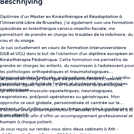
Beschrijving
Diplômée d’un
Master en Kinésithérapie et Réadaptation à
l’Université Libre de Bruxelles
, j’ai également suivi une
formation
spécialisée en kinésithérapie
cervico-maxillo-faciale
, me
permettant de prendre en charge les
troubles de la mâchoire
, du
cou
et du
visage
.
Je suis actuellement
en cours
de
formation interuniversitaire
(ULB et UCL)
dans le but de l'obtention d'un
diplôme européen
en
Kinésithérapie Pédiatrique
. Cette formation me permettra de
prendre en charges les enfants, du
nourrisson
à l'
adolescent
pour
les pathologies
orthopédiques
et
traumatologiques
(plagiocéphalies/torticolis, malpositions des pieds, ...)
,
cardio-
Je prends en charge
tout type de patients
(enfants, adultes,
respiratoires
,
obésité
de l'enfant et également les pathologies
personnes âgées, sportifs…) et toutes sortes de pathologies,
neuologiques
.
qu’elles soient
musculo-squelettiques
,
neurologiques
,
respiratoires
,
pré/post-opératoires
ou
gériatriques
. Mon
approche se veut
globale
,
personnalisée
et
centrée sur le
patient
, afin d’offrir une prise en charge adaptée à vos besoins et
J’accorde une grande importance à l’
écoute
, à l’
empathie
et à la
à vos objectifs.
bienveillance
, afin d’offrir un accompagnement
professionnel
et
humain
à chaque patient.
Je vous reçois sur rendez-vous dans
deux cabinets
à
Ath
: