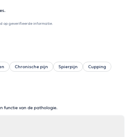
es.
 op geverifieerde informatie.
en
Chronische pijn
Spierpijn
Cupping
in functie van de pathologie.