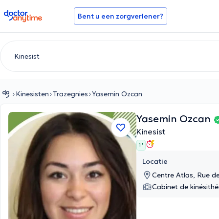
doctoranytime
Bent u een zorgverlener?
Kinesisten
Trazegnies
Yasemin Ozcan
Yasemin Ozcan
Kinesist
1 '
Locatie
Centre Atlas, Rue d
Cabinet de kinésithé