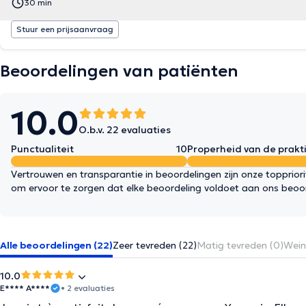
30 min
Stuur een prijsaanvraag
Beoordelingen van patiënten
10.0
O.b.v. 22 evaluaties
Punctualiteit
10
Properheid van de prakti
Vertrouwen en transparantie in beoordelingen zijn onze topprior
om ervoor te zorgen dat elke beoordeling voldoet aan ons beoo
Alle beoordelingen (22)
Zeer tevreden (22)
Matig tevreden (0)
Wein
10.0
E**** A****
• 2 evaluaties