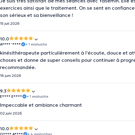
Je suis très satisfait de mes séances avec Yasemin. Elle 
exercices ainsi que le traitement. On se sent en confianc
son sérieux et sa bienveillance !
15 juli 2026
10.0
A**** '****
• 1 evaluatie
kinésithérapeute particulièrement à l'écoute, douce et at
choses et donne de super conseils pour continuer à progr
recommandée.
16 juni 2026
9.3
E**** E****
• 1 evaluatie
Impeccable et ambiance charmant
02 juni 2026
10.0
O**** A****
• 4 evaluaties