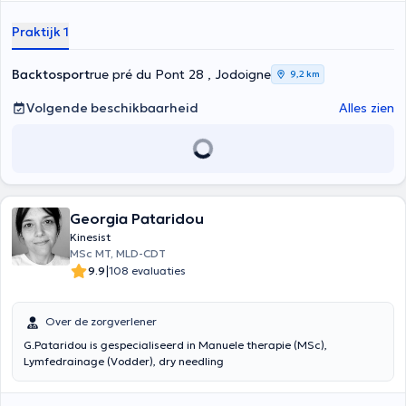
traumatologie en orthopedie en houdt consultaties in het Stay
Strong Sprl Centre in Ukkel (chaussée de Waterloo 868), een schone
Praktijk 1
en ontspannen praktijk. Hij ontvangt u ook in zijn praktijk voor
sportgerelateerd voedingsadvies, coaching en fysieke
voorbereiding, voor de behandeling van sportblessures en voor
Backtosport
rue pré du Pont 28 , Jodoigne
9,2 km
revalidatie. Hij helpt zijn patiënten om gewrichtsproblemen op te
lossen, om zich fysiek voor te bereiden alvorens een sportactiviteit te
Volgende beschikbaarheid
Alles zien
beoefenen. Hij kan u ook helpen van hand-, nek-, rug- of polspijn af te
komen. Hij is punctueel en kan consultaties geven in het Frans of
Engels, afhankelijk van uw taal.
Georgia Pataridou
Kinesist
MSc MT, MLD-CDT
|
9.9
108 evaluaties
Over de zorgverlener
G.Pataridou is gespecialiseerd in Manuele therapie (MSc),
Lymfedrainage (Vodder), dry needling