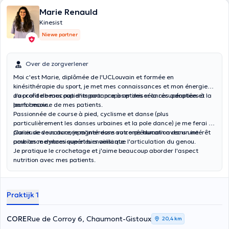
Marie Renauld
Kinesist
Niewe partner
Over de zorgverlener
Moi c'est Marie, diplômée de l'UCLouvain et formée en
kinésithérapie du sport, je met mes connaissances et mon énergie
au profit de mes patients pour proposer des séances adaptées à
J'accorde beaucoup d'importance à optimiser la récupération et la
leurs besoin.
performance de mes patients.
Passionnée de course à pied, cyclisme et danse (plus
particulièrement les danses urbaines et la pole dance) je me ferai un
plaisir de vous accompagner dans votre rééducation dans une
Curieuse de nature, je m'intéresse au corps humain avec un intérêt
ambiance dynamique et bienveillante.
pour les membres supérieurs ainsi que l'articulation du genou.
Je pratique le crochetage et j'aime beaucoup aborder l'aspect
nutrition avec mes patients.
Praktijk 1
CORE
Rue de Corroy 6, Chaumont-Gistoux
20,4 km