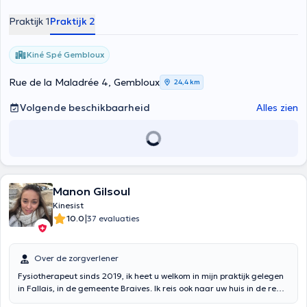
Praktijk 1
Praktijk 2
Kiné Spé Gembloux
Rue de la Maladrée 4, Gembloux
24,4 km
Volgende beschikbaarheid
Alles zien
Manon Gilsoul
Kinesist
|
10.0
37 evaluaties
Over de zorgverlener
Fysiotherapeut sinds 2019, ik heet u welkom in mijn praktijk gelegen
in Fallais, in de gemeente Braives. Ik reis ook naar uw huis in de regio
indien nodig. Ik heb mijn master in fysiotherapie behaald aan de