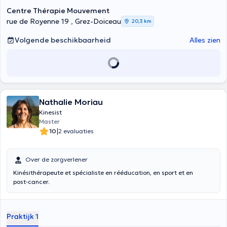
fonctionnelle et en préparation à la reprise du sport pour des
Centre Thérapie Mouvement
disciplines spécifiques telles que le basketball, le football, le
rue de Royenne 19 , Grez-Doiceau
20,3 km
cyclisme ou la course à pied et bien d’autres.
Volgende beschikbaarheid
Alles zien
Nathalie Moriau
Kinesist
Master
|
10
2 evaluaties
Over de zorgverlener
Kinésithérapeute et spécialiste en rééducation, en sport et en
post‑cancer.
Praktijk 1