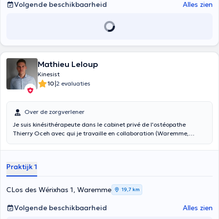
Volgende beschikbaarheid
Alles zien
Mathieu Leloup
Kinesist
|
10
2 evaluaties
Over de zorgverlener
Je suis kinésithérapeute dans le cabinet privé de l'ostéopathe
Thierry Oceh avec qui je travaille en collaboration (Waremme,
Province de Liège). Je travaille aussi au CHBA de Waremme en
service physio (externe) en tant qu'indépendant.
Praktijk 1
CLos des Wérixhas 1, Waremme
19,7 km
Volgende beschikbaarheid
Alles zien