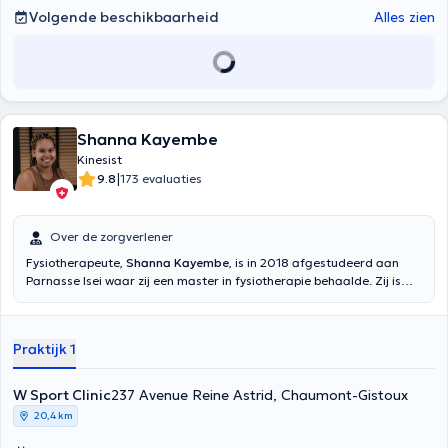
Volgende beschikbaarheid
Alles zien
Shanna Kayembe
Kinesist
|
9.8
173 evaluaties
Over de zorgverlener
Fysiotherapeute,
Shanna Kayembe
, is in 2018 afgestudeerd aan
Parnasse Isei waar zij een master in fysiotherapie behaalde. Zij is
gespecialiseerd in nekpijn, schouderrevalidatie en
sportfysiotherapie. Zij heet u van harte welkom in haar praktijk in
Evere en in de W Sport Kliniek.
Praktijk 1
W Sport Clinic
237 Avenue Reine Astrid, Chaumont-Gistoux
20,4 km