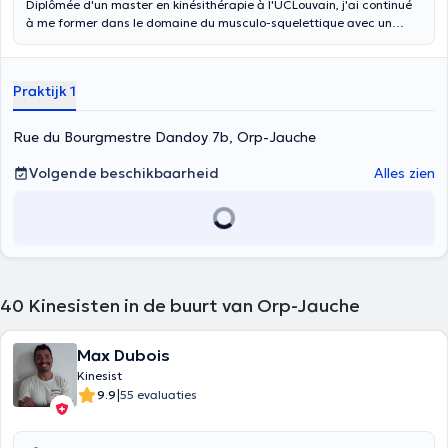
Diplômée d'un master en kinésithérapie à l'UCLouvain, j'ai continué
à me former dans le domaine du musculo-squelettique avec un
second master. Actuellement, je continue à me former dans le but
de devenir thérapeute manuelle. Je peux me déplacer à domicile. Je
propose une approche centrée sur le patient avec un traitement
Praktijk 1
personnalisé aux besoins de chacun.
Rue du Bourgmestre Dandoy 7b, Orp-Jauche
Volgende beschikbaarheid
Alles zien
40
Kinesisten in de buurt van Orp-Jauche
Max Dubois
Kinesist
|
9.9
55 evaluaties