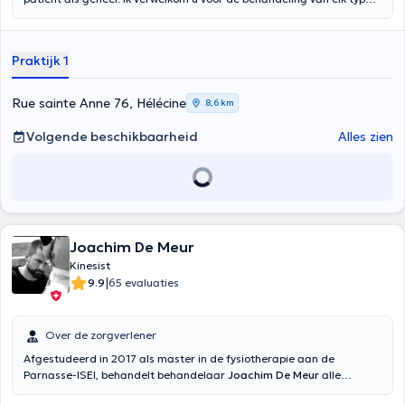
pathologie (cardiovasculair, orthopedisch, neurologisch, pediatrisch,
perinataal, postoperatief, enz.). Naast algemene fysiotherapie volg
ik de opleiding osteopathie bij de IAO. Let op: het is verplicht om vóór
Praktijk 1
de eerste afspraak een medisch voorschrift voor fysiotherapie te
hebben. Ik zie je op kantoor of thuis.
Rue sainte Anne 76, Hélécine
8,6 km
Volgende beschikbaarheid
Alles zien
Joachim De Meur
Kinesist
|
9.9
65 evaluaties
Over de zorgverlener
Afgestudeerd in 2017 als master in de fysiotherapie aan de
Parnasse-ISEI, behandelt behandelaar
Joachim De Meur
alle
soorten musculoskeletale pathologie. Hij is gespecialiseerd in sport,