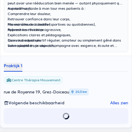
peut avoir une rééducation bien menée — autant physiquement que
mentalement.
Aujourd’hui, j’aide à mon tour mes patients à :
Comprendre leur douleur,
Retrouver confiance dans leur corps,
Revenir à leurs activités (sportives ou quotidiennes),
Ma manière de travailler
Prévenir les récidives.
Approche active et progressive,
Explications claires et pédagogiques,
Soins individualisés,
Que vous soyez sportif régulier, amateur ou simplement gêné dans
Suivi adapté à vos objectifs,
votre quotidien, je vous accompagne avec exigence, écoute et
bienveillance.
Praktijk 1
Centre Thérapie Mouvement
rue de Royenne 19, Grez-Doiceau
20,3 km
Volgende beschikbaarheid
Alles zien