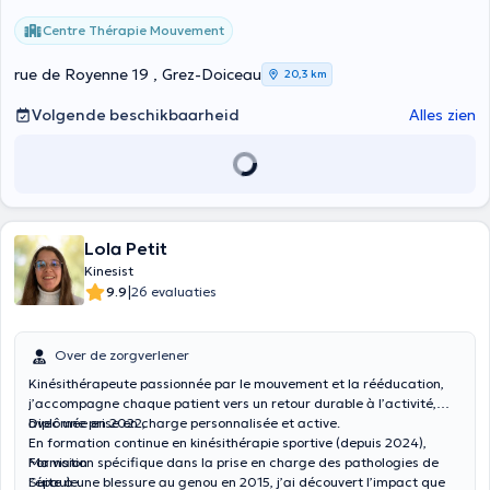
Centre Thérapie Mouvement
rue de Royenne 19 , Grez-Doiceau
20,3 km
Volgende beschikbaarheid
Alles zien
Lola Petit
Kinesist
|
9.9
26 evaluaties
Over de zorgverlener
Kinésithérapeute passionnée par le mouvement et la rééducation,
j’accompagne chaque patient vers un retour durable à l’activité,
avec une prise en charge personnalisée et active.
Diplômée en 2022,
En formation continue en kinésithérapie sportive (depuis 2024),
Formation spécifique dans la prise en charge des pathologies de
Ma vision
l’épaule.
Suite à une blessure au genou en 2015, j’ai découvert l’impact que