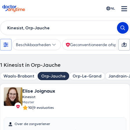
doctoranytime
NL
Kinesist, Orp-Jauche
Beschikbaarheden
Geconventioneerde afspraak
1
Kinesist in Orp-Jauche
Waals-Brabant
Orp-Jauche
Orp-Le-Grand
Jandrain-
Elise Joignaux
Kinesist
Master
|
10
9 evaluaties
Over de zorgverlener