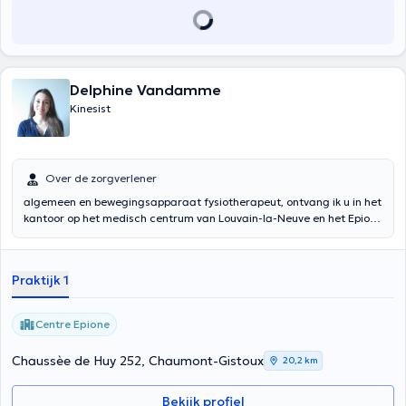
Delphine Vandamme
Kinesist
Over de zorgverlener
algemeen en bewegingsapparaat fysiotherapeut, ontvang ik u in het
kantoor op het medisch centrum van Louvain-la-Neuve en het Epione
centrum van Chaumont-Gistoux. Ik kan ook naar huis gaan op
Louvain-la-Neuve, indien nodig. Inhoud vertaald door google
translate
Praktijk 1
Centre Epione
Chaussèe de Huy 252, Chaumont-Gistoux
20,2 km
Bekijk profiel