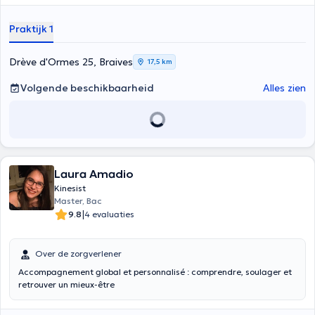
Universiteit van Luik in 2019 en ik volg momenteel de opleiding
sportfysiotherapie waar manuele therapie en revalidatie na
Praktijk 1
blessures mij worden aangeleerd. Ik heb ook kunnen trainen in
kinesiotaping en de Mckenzie methode.
Drève d'Ormes 25, Braives
17,5 km
Volgende beschikbaarheid
Alles zien
Laura Amadio
Kinesist
Master, Bac
|
9.8
4 evaluaties
Over de zorgverlener
Accompagnement global et personnalisé : comprendre, soulager et
retrouver un mieux-être