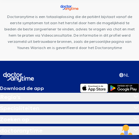
Centre Médical Saint-Gilles
BrainCair Ixelles
Cabinet Dentaire
Peris
Permanence Ostéopathique Bruxelles XCI
Doctoranytime is een totaaloplossing die de patiënt bijstaat vanaf de
eerste symptomen tot aan het herstel door hem de mogelijkheid te
bieden de beste zorgverlener te vinden, advies te vragen via chat en met
hem te praten via Videoconsultatie. De informatie in dit profiel werd
verzameld uit betrouwbare bronnen, zoals de persoonlijke pagina van
Younes Wariach en is geverifieerd door het Doctoranytime
NL
Download de app
Regio's
Specialiteiten
Zoeken op
doctoranytime