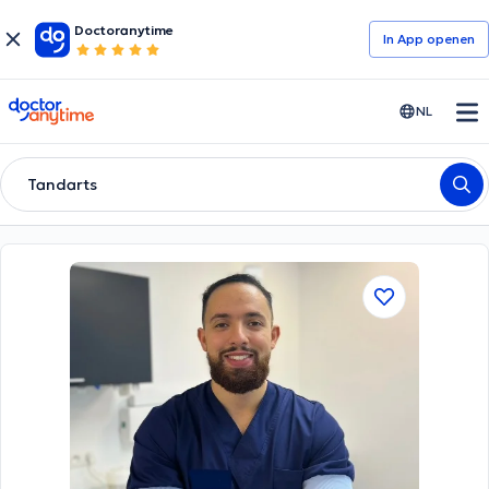
Doctoranytime
In App openen
doctoranytime
NL
Tandarts