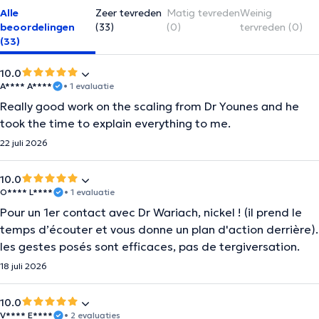
Alle
Zeer tevreden
Matig tevreden
Weinig
beoordelingen
(33)
(0)
tervreden (0)
(33)
10.0
A**** A****
• 1 evaluatie
Really good work on the scaling from Dr Younes and he
took the time to explain everything to me.
22 juli 2026
10.0
O**** L****
• 1 evaluatie
Pour un 1er contact avec Dr Wariach, nickel ! (il prend le
temps d’écouter et vous donne un plan d'action derrière).
les gestes posés sont efficaces, pas de tergiversation.
18 juli 2026
10.0
V**** E****
• 2 evaluaties