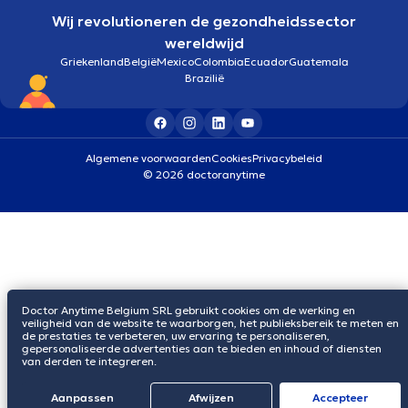
Wij revolutioneren de gezondheidssector
wereldwijd
Griekenland
België
Mexico
Colombia
Ecuador
Guatemala
Brazilië
Algemene voorwaarden
Cookies
Privacybeleid
© 2026 doctoranytime
Doctor Anytime Belgium SRL gebruikt cookies om de werking en
veiligheid van de website te waarborgen, het publieksbereik te meten en
de prestaties te verbeteren, uw ervaring te personaliseren,
gepersonaliseerde advertenties aan te bieden en inhoud of diensten
van derden te integreren.
Aanpassen
Afwijzen
Αccepteer