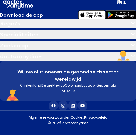
NL
Download de app
Regio's
Specialiteiten
Zoeken op
doctoranytime
Wij revolutioneren de gezondheidssector
wereldwijd
Griekenland
België
Mexico
Colombia
Ecuador
Guatemala
Brazilië
Algemene voorwaarden
Cookies
Privacybeleid
© 2026 doctoranytime