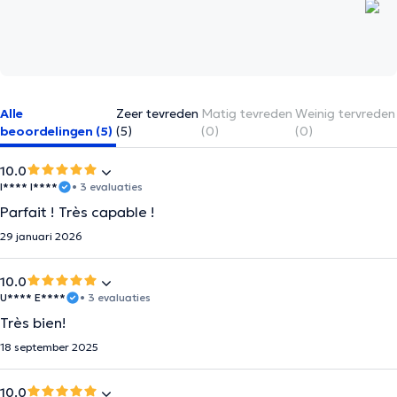
Alle
Zeer tevreden
Matig tevreden
Weinig tervreden
beoordelingen (5)
(5)
(0)
(0)
10.0
I**** I****
• 3 evaluaties
Parfait ! Très capable !
29 januari 2026
10.0
U**** E****
• 3 evaluaties
Très bien!
18 september 2025
10.0