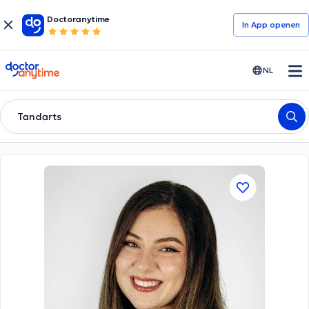
Doctoranytime
In App openen
doctoranytime
NL
Tandarts