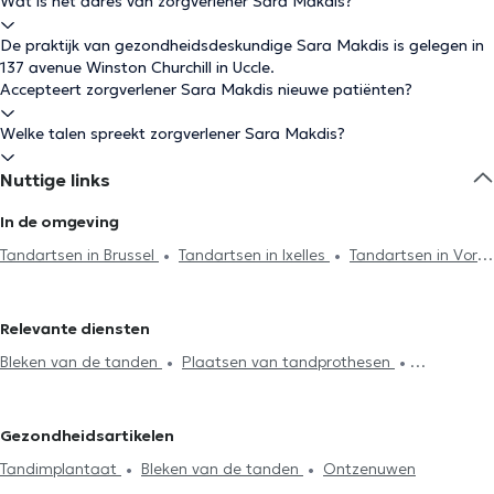
Wat is het adres van zorgverlener Sara Makdis?
De praktijk van gezondheidsdeskundige Sara Makdis is gelegen in
137 avenue Winston Churchill in Uccle.
Accepteert zorgverlener Sara Makdis nieuwe patiënten?
Welke talen spreekt zorgverlener Sara Makdis?
Nuttige links
In de omgeving
Tandartsen in Brussel
Tandartsen in Ixelles
Tandartsen in Vorst
Tandartsen in Sint-Gillis
Tandartsen in Schaerbeek
Tandartsen in Lens
Tandartsen in Jette
Tandartsen in
Relevante diensten
Etterbeek
Tandartsen in Oudergem
Tandartsen in Anderlecht
Bleken van de tanden
Plaatsen van tandprothesen
Tandartsen in Drogenbos
Tandartsen in Woluwe-Saint-Pierre
Radiografie
Endodontie
Tandsteenreiniging
Tandartsen in Antwerpen
Tandartsen in Woluwe-Saint-
Cariësbehandeling
Tandbrug installatie
Facetten plaatsing
Lambert
Tandartsen in Namen
Tandartsen in Sint-Joost-ten-
Gezondheidsartikelen
Plaatsing kronen
Vervanging vulling
Ontzenuwen
Node
Tandartsen in Galmaarden
Tandartsen in Sint-Jans-
Tandimplantaat
Bleken van de tanden
Ontzenuwen
Tandimplantaat
Tand noodgeval
Mond check-up
Molenbeek
Tandartsen in Sint-Pieters-Leeuw
Tandartsen in