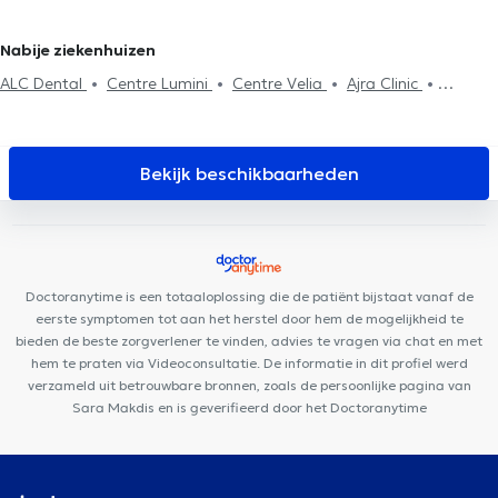
Fluoridebehandeling
Tandvullingen
Tandverzorging
Extractie
Sint-Genesius-Rode
van de tanden
Tandheelkundige esthetiek
Chirurgie
Nabije ziekenhuizen
ALC Dental
Centre Lumini
Centre Velia
Ajra Clinic
Clinique Churchill
Brussels medelite
Smile Corner
Centre
Médical Churchill
Audition Confort
Brussels Skin Center - Uccle
Centre Médical Edith Cavell
Building Smiles
Cabinet
Bekijk beschikbaarheden
dentaire Dziubek
Centre Médical Rond Point
Centre Odeis
Cabinet Pifferi
Cabinet Messidor
Cabinet KineClub
Work For
It
Cabinet Médical MEDIHERINCKX
Doctoranytime is een totaaloplossing die de patiënt bijstaat vanaf de
eerste symptomen tot aan het herstel door hem de mogelijkheid te
bieden de beste zorgverlener te vinden, advies te vragen via chat en met
hem te praten via Videoconsultatie. De informatie in dit profiel werd
verzameld uit betrouwbare bronnen, zoals de persoonlijke pagina van
Sara Makdis en is geverifieerd door het Doctoranytime