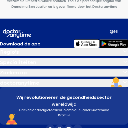
verzameld uit betrouwbare bronnen, zoals de persoonlijke pagina van
Oumaima Ben Jaafar en is geverifieerd door het Doctoranytime
NL
Download de app
Regio's
Specialiteiten
Zoeken op
doctoranytime
Wij revolutioneren de gezondheidssector
wereldwijd
Griekenland
België
Mexico
Colombia
Ecuador
Guatemala
Brazilië