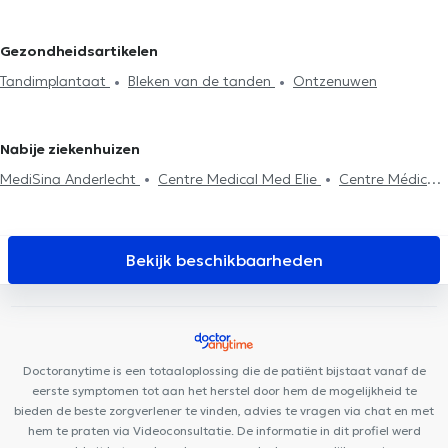
Radiografie
Endodontie
Tandsteenreiniging
Tandartsen in Drogenbos
Tandartsen in Koekelberg
Cariësbehandeling
Tandbrug installatie
Facetten plaatsing
Tandartsen in Sint-Agatha-Berchem
Tandartsen in Dilbeek
Gezondheidsartikelen
Plaatsing kronen
Vervanging vulling
Ontzenuwen
Tandartsen in Jette
Tandartsen in Ganshoren
Tandartsen in
Tandimplantaat
Bleken van de tanden
Ontzenuwen
Tandimplantaat
Tand noodgeval
Mond check-up
Etterbeek
Tandartsen in Sint-Joost-ten-Node
Tandartsen in
Fluoridebehandeling
Tandvullingen
Tandverzorging
Extractie
Lens
van de tanden
Tandheelkundige esthetiek
Chirurgie
Nabije ziekenhuizen
MediSina Anderlecht
Centre Medical Med Elie
Centre Médical
Médi-Santé Anderlecht
Centre Médical Les Jasmins
Centre
Médical Aurore
KAM Dentaire Veeweyde
Centre Dentaire
Vaillance
Centre de santé de la Vaillance
Centre Médical
Bekijk beschikbaarheden
phenix
Dental Family Anderlecht
Cabinet Médical Espérance
Centre Médical et Dentaire de Bara
Centre Paramédical BMD
KS Medical Center & Dentisterie Anderlecht
Dr Struyve
Cabinet Medi-Vanhaelen
Centre pluridisciplinaire médecine
Doctoranytime is een totaaloplossing die de patiënt bijstaat vanaf de
générale, fonctionnelle et autisme
WKL Sourire
eerste symptomen tot aan het herstel door hem de mogelijkheid te
Tandartspraktijk Zuid
Duden Medical Center
bieden de beste zorgverlener te vinden, advies te vragen via chat en met
hem te praten via Videoconsultatie. De informatie in dit profiel werd