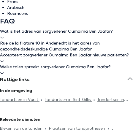
Frans
Arabisch
Roemeens
FAQ
Wat is het adres van zorgverlener Oumaima Ben Jaafar?
Rue de la filature 10 in Anderlecht is het adres van
gezondheidsdeskundige Oumaima Ben Jaafar.
Accepteert zorgverlener Oumaima Ben Jaafar nieuwe patiënten?
Welke talen spreekt zorgverlener Oumaima Ben Jaafar?
Nuttige links
In de omgeving
Tandartsen in Vorst
Tandartsen in Sint-Gillis
Tandartsen in
Brussel
Tandartsen in Antwerpen
Tandartsen in Sint-Jans-
Molenbeek
Tandartsen in Ixelles
Tandartsen in Uccle
Relevante diensten
Tandartsen in Schaerbeek
Tandartsen in Woluwe-Saint-Pierre
Bleken van de tanden
Plaatsen van tandprothesen
Tandartsen in Woluwe-Saint-Lambert
Tandartsen in Galmaarden