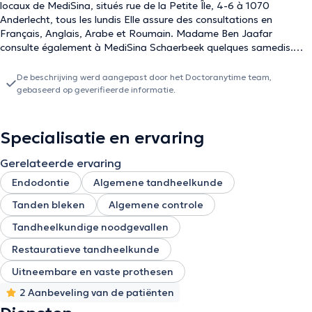
locaux de MediSina, situés rue de la Petite Île, 4-6 à 1070
Anderlecht, tous les lundis Elle assure des consultations en
Français, Anglais, Arabe et Roumain. Madame Ben Jaafar
consulte également à MediSina Schaerbeek quelques samedis.
Vous pouvez prendre rendez-vous avec elle en ligne ou par
téléphone au +32 (0) 2 735 37 74.
De beschrijving werd aangepast door het Doctoranytime team,
gebaseerd op geverifieerde informatie.
Specialisatie en ervaring
Gerelateerde ervaring
Endodontie
Algemene tandheelkunde
Tanden bleken
Algemene controle
Tandheelkundige noodgevallen
Restauratieve tandheelkunde
Uitneembare en vaste prothesen
2 Aanbeveling van de patiënten