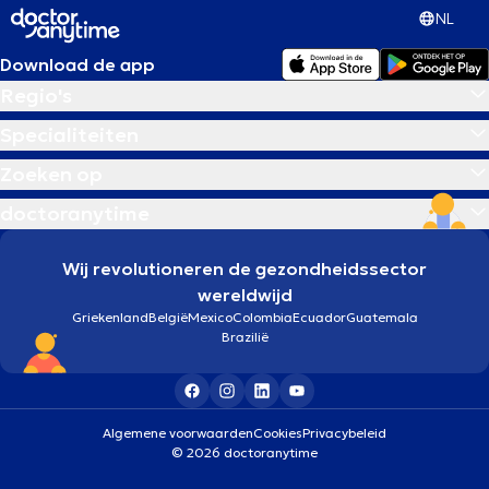
NL
Download de app
Regio's
Specialiteiten
Zoeken op
doctoranytime
Wij revolutioneren de gezondheidssector
wereldwijd
Griekenland
België
Mexico
Colombia
Ecuador
Guatemala
Brazilië
Algemene voorwaarden
Cookies
Privacybeleid
© 2026 doctoranytime