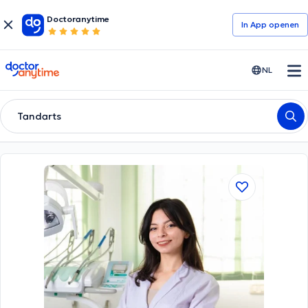
Doctoranytime
In App openen
doctoranytime
NL
Tandarts