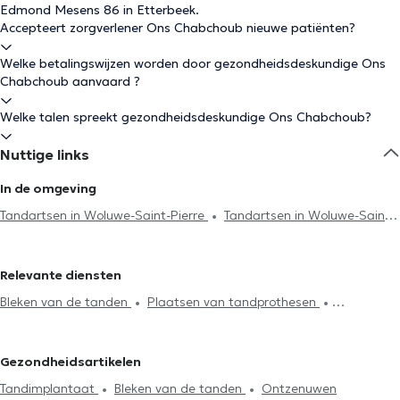
Edmond Mesens 86 in Etterbeek.
Accepteert zorgverlener Ons Chabchoub nieuwe patiënten?
Welke betalingswijzen worden door gezondheidsdeskundige Ons
Chabchoub aanvaard ?
Welke talen spreekt gezondheidsdeskundige Ons Chabchoub?
Nuttige links
In de omgeving
Tandartsen in Woluwe-Saint-Pierre
Tandartsen in Woluwe-Saint-
Lambert
Tandartsen in Sint-Gillis
Tandartsen in Namen
Tandartsen in Oudergem
Tandartsen in Ixelles
Tandartsen in
Relevante diensten
Jette
Tandartsen in Brussel
Tandartsen in Lens
Tandartsen
Bleken van de tanden
Plaatsen van tandprothesen
in Schaerbeek
Tandartsen in Sint-Joost-ten-Node
Tandartsen
Radiografie
Endodontie
Tandsteenreiniging
in Uccle
Tandartsen in Evere
Tandartsen in Vorst
Cariësbehandeling
Tandbrug installatie
Facetten plaatsing
Tandartsen in Galmaarden
Tandartsen in Sint-Stevens-Woluwe
Gezondheidsartikelen
Plaatsing kronen
Vervanging vulling
Ontzenuwen
Tandartsen in Antwerpen
Tandartsen in Anderlecht
Tandimplantaat
Bleken van de tanden
Ontzenuwen
Tandimplantaat
Tand noodgeval
Mond check-up
Tandartsen in Wezembeek-Oppem
Tandartsen in Sint-Jans-