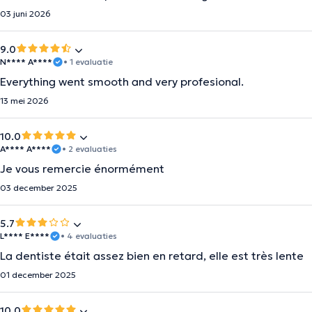
03 juni 2026
9.0
N**** A****
• 1 evaluatie
Everything went smooth and very profesional.
13 mei 2026
10.0
A**** A****
• 2 evaluaties
Je vous remercie énormément
03 december 2025
5.7
L**** E****
• 4 evaluaties
La dentiste était assez bien en retard, elle est très lente
01 december 2025
10.0