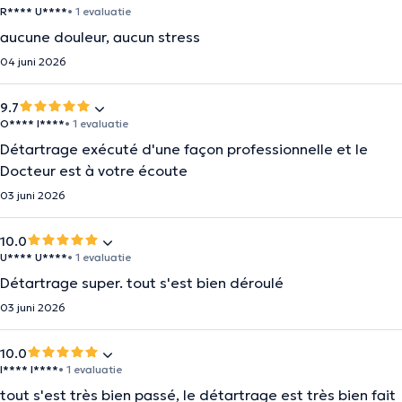
R**** U****
• 1 evaluatie
aucune douleur, aucun stress
04 juni 2026
9.7
O**** I****
• 1 evaluatie
Détartrage exécuté d'une façon professionnelle et le
Docteur est à votre écoute
03 juni 2026
10.0
U**** U****
• 1 evaluatie
Détartrage super. tout s'est bien déroulé
03 juni 2026
10.0
I**** I****
• 1 evaluatie
tout s'est très bien passé, le détartrage est très bien fait