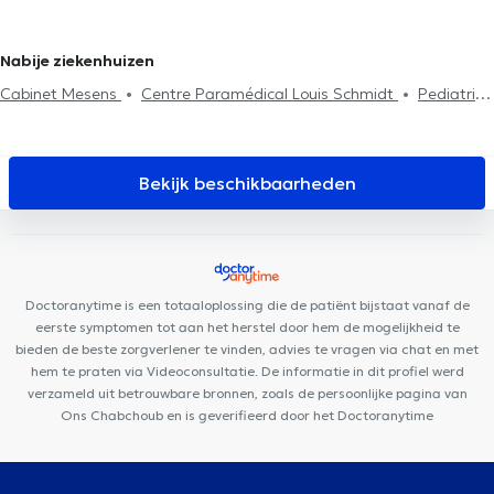
Fluoridebehandeling
Tandvullingen
Tandverzorging
Extractie
Molenbeek
van de tanden
Tandheelkundige esthetiek
Chirurgie
Nabije ziekenhuizen
Cabinet Mesens
Centre Paramédical Louis Schmidt
Pediatrics
Brussels
Centre Médi-P
Centre Médical du Chant d'Oiseau
Minerva Med
Centre Mimosa Etterbeek - Centre de périnatalité
Aesthetics Clinic
Cabinets médicaux Boulaares
Clinique
Bekijk beschikbaarheden
Dentaire d'Etterbeek
I Care Center
Centre Paramédical Saint-
Michel
Clinique Grand Roi
Centre Médical Place de l'Amitié
Dentius Etterbeek
ARTISTES - BY LILIE
ORALIA Dental Clinic
Arsenal Clinic
Nika Health Center
Cabinet Montgomery
Doctoranytime is een totaaloplossing die de patiënt bijstaat vanaf de
eerste symptomen tot aan het herstel door hem de mogelijkheid te
bieden de beste zorgverlener te vinden, advies te vragen via chat en met
hem te praten via Videoconsultatie. De informatie in dit profiel werd
verzameld uit betrouwbare bronnen, zoals de persoonlijke pagina van
Ons Chabchoub en is geverifieerd door het Doctoranytime