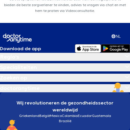
bieden de beste zorgverlener te vinden, advies te vragen via chat en met
hem te praten via Videoconsultatie.
NL
Download de app
Regio's
Specialiteiten
Zoeken op
doctoranytime
Wij revolutioneren de gezondheidssector
wereldwijd
Griekenland
België
Mexico
Colombia
Ecuador
Guatemala
Brazilië