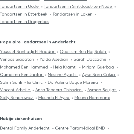
Tandartsen in Uccle
Tandartsen in Sint-Joost-ten-Node
Tandartsen in Etterbeek
Tandartsen in Laken
Tandartsen in Drogenbos
Populaire Tandartsen in Anderlecht
Youssef Sanhadji El Haddar
Ouassim Ben Haj Salah
Venoos Siadatan
Yalda Abedian
Sarah Daccache
Mohamed Ben Hammed
Hela Kramti
Miriam Guerbaa
Oumaima Ben Jaafar
Nesrine Ayachi
Ayse Sara Cakici
Salim Sahli
Isi Clinic
Dr. Valeria Baque Moreira
Vincent Arbeille
Anca-Teodora Chirazica
Asmaa Boujjat
Sally Sendrowicz
Mouheb El Ayeb
Mouna Hammami
Nabije ziekenhuizen
Dental Family Anderlecht
Centre Paramédical BMD