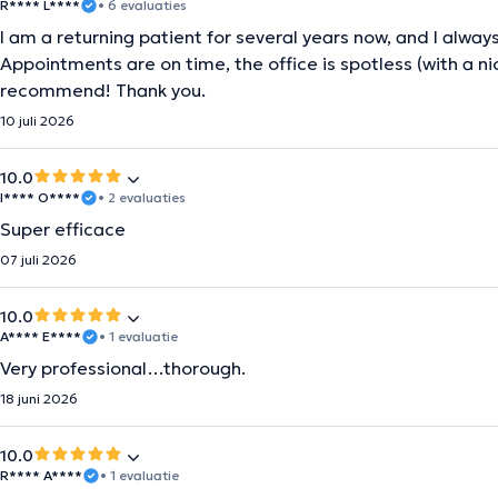
R**** L****
• 6 evaluaties
I am a returning patient for several years now, and I always
Appointments are on time, the office is spotless (with a ni
recommend! Thank you.
10 juli 2026
10.0
I**** O****
• 2 evaluaties
Super efficace
07 juli 2026
10.0
A**** E****
• 1 evaluatie
Very professional…thorough.
18 juni 2026
10.0
R**** A****
• 1 evaluatie