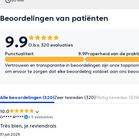
60 min
Beoordelingen van patiënten
9.9
O.b.v. 320 evaluaties
Punctualiteit
9.9
Properheid van de prakti
Vertrouwen en transparantie in beoordelingen zijn onze topprior
om ervoor te zorgen dat elke beoordeling voldoet aan ons beoo
Alle beoordelingen (320)
Zeer tevreden (320)
Matig tevreden (0)
W
10.0
O**** A****
• 5 evaluaties
Très bien, je reviendrais
31 juli 2026