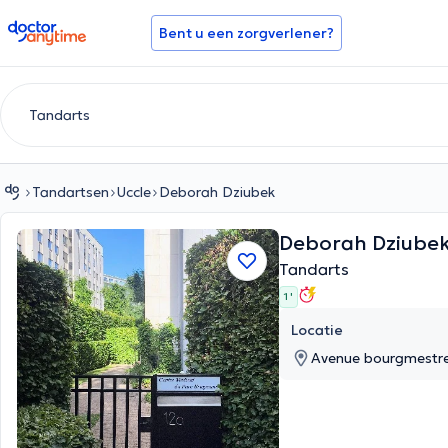
doctoranytime
Bent u een zorgverlener?
Tandartsen
Uccle
Deborah Dziubek
Deborah Dziube
Tandarts
1 '
Locatie
Avenue bourgmestre 