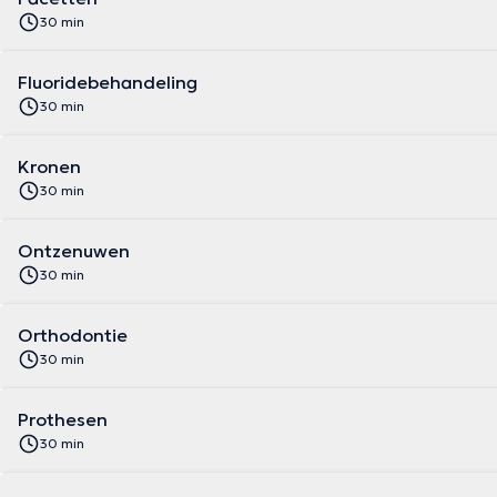
30 min
Fluoridebehandeling
30 min
Kronen
30 min
Ontzenuwen
30 min
Orthodontie
30 min
Prothesen
30 min