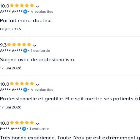
10.0
A**** A****
• 4 evaluaties
Parfait merci docteur
01 juli 2026
9.3
A**** A****
• 1 evaluatie
Soigne avec de profesionalism.
17 juni 2026
10.0
A**** A****
• 4 evaluaties
Professionnelle et gentille. Elle sait mettre ses patients à l
17 juni 2026
10.0
I**** A****
• 1 evaluatie
Très bonne expérience. Toute l’équipe est extrêmement gen