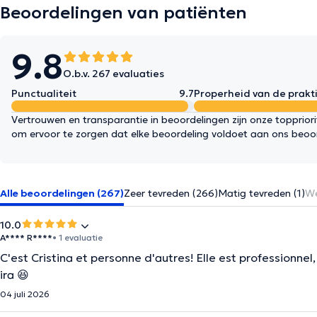
Beoordelingen van patiënten
9.8
O.b.v. 267 evaluaties
Punctualiteit
9.7
Properheid van de prakti
Vertrouwen en transparantie in beoordelingen zijn onze topprior
om ervoor te zorgen dat elke beoordeling voldoet aan ons beoo
Alle beoordelingen (267)
Zeer tevreden (266)
Matig tevreden (1)
We
10.0
A**** R****
• 1 evaluatie
C'est Cristina et personne d'autres! Elle est professionnel,
ira 😆
04 juli 2026