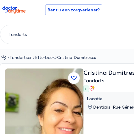
doctoranytime
Bent u een zorgverlener?
Tandartsen
Etterbeek
Cristina Dumitrescu
Cristina Dumitr
Tandarts
1 '
Locatie
Denticris, Rue Génér