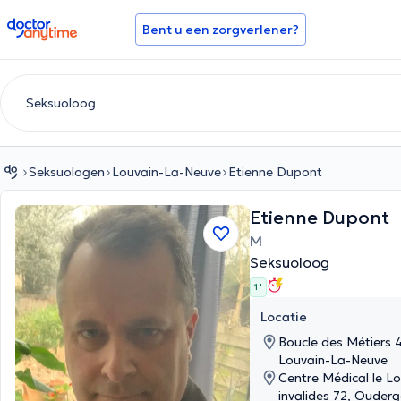
doctoranytime
Bent u een zorgverlener?
Seksuologen
Louvain-La-Neuve
Etienne Dupont
Etienne Dupont
M
Seksuoloog
1 '
Locatie
Boucle des Métiers 4
Louvain-La-Neuve
Centre Médical le L
invalides 72, Ouder