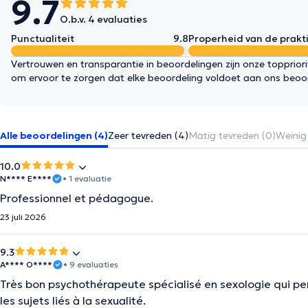
9.7
O.b.v. 4 evaluaties
Punctualiteit
9.8
Properheid van de prakti
Vertrouwen en transparantie in beoordelingen zijn onze topprior
om ervoor te zorgen dat elke beoordeling voldoet aan ons beoo
Alle beoordelingen (4)
Zeer tevreden (4)
Matig tevreden (0)
Weinig
10.0
N**** E****
• 1 evaluatie
Professionnel et pédagogue.
23 juli 2026
9.3
A**** O****
• 9 evaluaties
Très bon psychothérapeute spécialisé en sexologie qui p
les sujets liés à la sexualité.