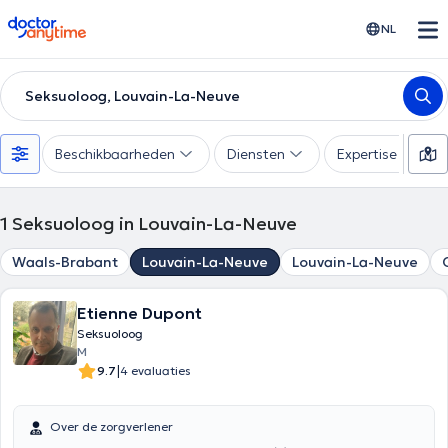
doctoranytime
NL
Seksuoloog, Louvain-La-Neuve
Beschikbaarheden
Diensten
Expertise
1
Seksuoloog in Louvain-La-Neuve
Waals-Brabant
Louvain-La-Neuve
Louvain-La-Neuve
Etienne Dupont
Seksuoloog
M
|
9.7
4 evaluaties
Over de zorgverlener