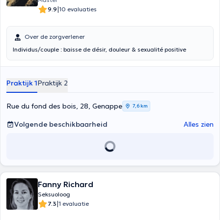
|
9.9
10 evaluaties
Over de zorgverlener
Individus/couple : baisse de désir, douleur & sexualité positive
Praktijk 1
Praktijk 2
Rue du fond des bois, 28, Genappe
7,6 km
Volgende beschikbaarheid
Alles zien
Fanny Richard
Seksuoloog
|
7.3
1 evaluatie