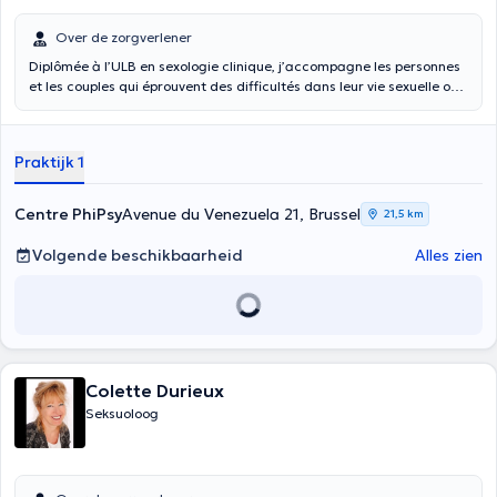
Over de zorgverlener
Diplômée à l’ULB en sexologie clinique, j’accompagne les personnes
et les couples qui éprouvent des difficultés dans leur vie sexuelle ou
affective, ou qui sont en questionnement par rapport à ces sujets.
Les consultations sont confidentielles et peuvent avoir lieu
individuellement ou en couple. La sexothérapie permet d’agir pour
Praktijk 1
retrouver un certain épanouissement dans sa vie relationnelle,
affective, amoureuse et sexuelle. Les difficultés peuvent survenir à
tout moment de la vie et peuvent peuvent être de l’ordre de : - Le
Centre PhiPsy
Avenue du Venezuela 21, Brussel
21,5 km
manque de désir - Difficultés à prendre du plaisir - Difficultés à
atteindre l'orgasme - Douleurs pendant les rapports sexuels -
Volgende beschikbaarheid
Alles zien
Problèmes d'érection - Problèmes d'image corporelle et d'estime de
soi - Communication au sein du couple. Le thérapeute peut
également aborder des préoccupations générales telles que
l'identité et le genre, l'orientation ou les préférences sexuelles, les
difficultés conjugales ou amoureuses, l'anxiété ou l'angoisse.
Colette Durieux
Seksuoloog