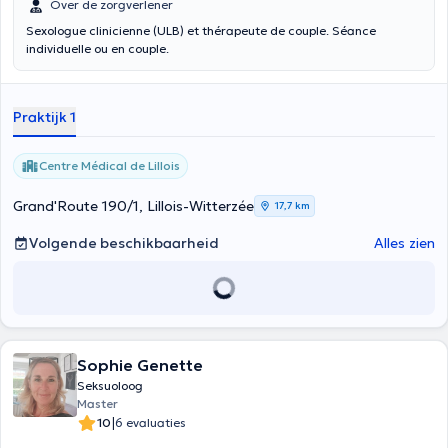
Over de zorgverlener
Sexologue clinicienne (ULB) et thérapeute de couple. Séance
individuelle ou en couple.
Praktijk 1
Centre Médical de Lillois
Grand'Route 190/1, Lillois-Witterzée
17,7 km
Volgende beschikbaarheid
Alles zien
Sophie Genette
Seksuoloog
Master
|
10
6 evaluaties