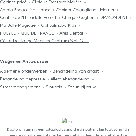
Cabinet privé
Clinique Dentaire Molière
Amala Espace Naissance
Cabinet Chiariglione - Mortier
Centre de l'Hirondelle Forest
Clinique Coghen
DIAMONDENT
Ma Bulle Magique
Ophtalmobxl Kids
POLYCLINIQUE DE FRANCE
Ares Dental
César De Paepe Medisch Centrum Sint-Gillis
Vragen en Antwoorden
Algemene onderwerpen
Behandeling van angst
Behandeling depressie
Allergiebehandeling
Stressmanagement
Sinusitis
Steun bij rouw
Doctoranytime is een totaaloplossing die de patiënt bijstaat vanaf de
eerste symptomen tot aan het herstel door hem de mogelijkheid te