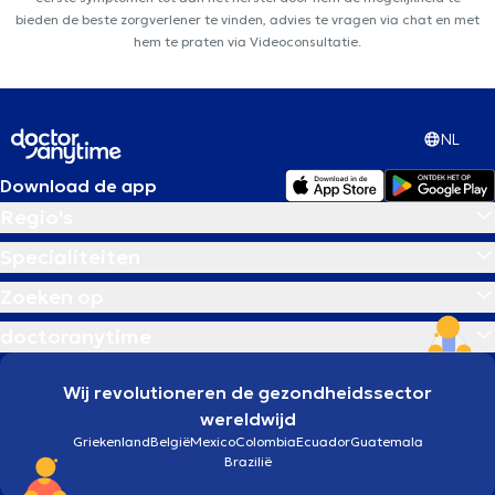
bieden de beste zorgverlener te vinden, advies te vragen via chat en met
hem te praten via Videoconsultatie.
NL
Download de app
Regio's
Specialiteiten
Zoeken op
doctoranytime
Wij revolutioneren de gezondheidssector
wereldwijd
Griekenland
België
Mexico
Colombia
Ecuador
Guatemala
Brazilië