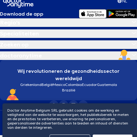
NL
Download de app
Regio's
Specialiteiten
Zoeken op
doctoranytime
Wij revolutioneren de gezondheidssector
wereldwijd
Griekenland
België
Mexico
Colombia
Ecuador
Guatemala
Brazilië
Doctor Anytime Belgium SRL gebruikt cookies om de werking en
veiligheid van de website te waarborgen, het publieksbereik te meten
Algemene voorwaarden
Cookies
Privacybeleid
en de prestaties te verbeteren, uw ervaring te personaliseren,
© 2026 doctoranytime
gepersonaliseerde advertenties aan te bieden en inhoud of diensten
van derden te integreren.