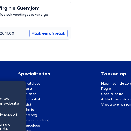
Virginie Guemjom
edisch voedingsdeskundige
26 11:00
Maak een afspraak
Specialiteiten
Zoeken op
Dermatoloog
Naam van de zor
Oogarts
Regio
Psychiater
Specialisatie
om uw
Orthodontist
Artikels over de 
ar website
Kinesist
Vraag over gezo
Tandarts
igeren of
Psycholoog
Gastro-enteroloog
 en uw
Gynaecoloog
t de
Uroloog