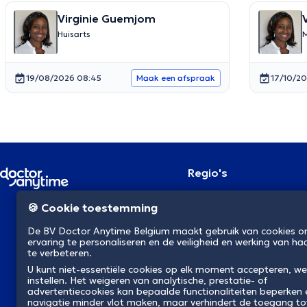
Virginie Guemjom
Huisarts
M
19/08/2026 08:45
17/10/20
Maak een afspraak
Regio's
Brussel
NL
🍪 Cookie toestemming
Antwerpen
Gent
De BV Doctor Anytime Belgium maakt gebruik van cookies 
Charleroi
ervaring te personaliseren en de veiligheid en werking van ha
Luik
te verbeteren.
Brugge
U kunt niet-essentiële cookies op elk moment accepteren, we
Namen
instellen. Het weigeren van analytische, prestatie- of
Leuven
advertentiecookies kan bepaalde functionaliteiten beperken
Mons
navigatie minder vlot maken, maar verhindert de toegang to
Aalst