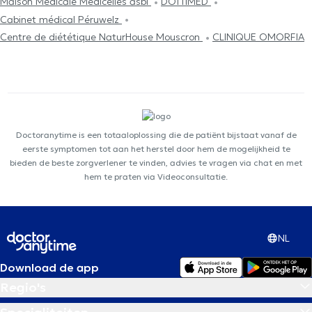
Maison Médicale Médicelles asbl
DOTTIMED
Cabinet médical Péruwelz
Centre de diététique NaturHouse Mouscron
CLINIQUE OMORFIA
Doctoranytime is een totaaloplossing die de patiënt bijstaat vanaf de
eerste symptomen tot aan het herstel door hem de mogelijkheid te
bieden de beste zorgverlener te vinden, advies te vragen via chat en met
hem te praten via Videoconsultatie.
NL
Download de app
Regio's