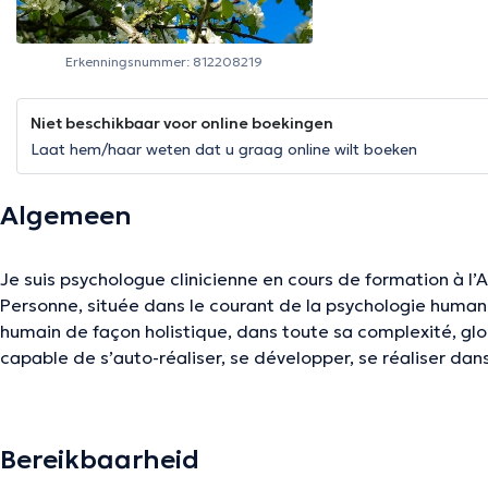
Erkenningsnummer: 812208219
Niet beschikbaar voor online boekingen
Laat hem/haar weten dat u graag online wilt boeken
Algemeen
Je suis psychologue clinicienne en cours de formation à l’
Personne, située dans le courant de la psychologie humaniste. Ce courant conçoit
humain de façon holistique, dans toute sa complexité, glo
capable de s’auto-réaliser, se développer, se réaliser dan
dans ses relations ; comme capable de conscience de soi 
responsable de sa vie, ses choix et comportements. Dans ce courant, le thérapeute doit
être dans des attitudes d’acceptation, de respect, de cha
Bereikbaarheid
empathique et de compréhension profonde ; il doit avoir