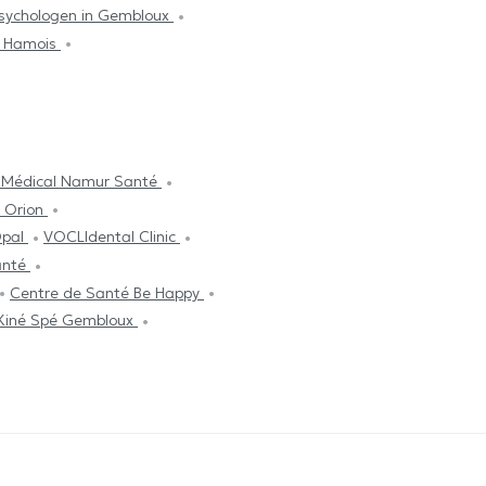
sychologen in Gembloux
n Hamois
 Médical Namur Santé
 Orion
Opal
VOCLIdental Clinic
anté
Centre de Santé Be Happy
Kiné Spé Gembloux