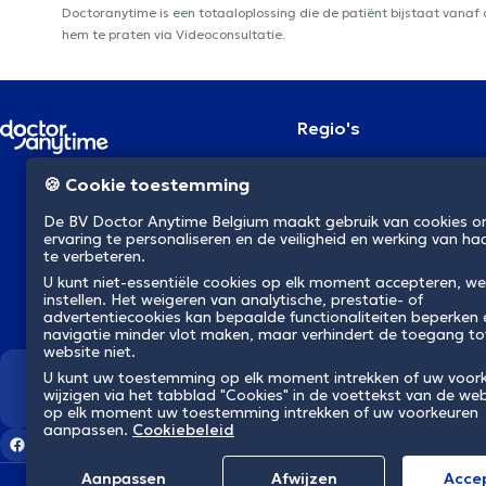
Doctoranytime is een totaaloplossing die de patiënt bijstaat vanaf
hem te praten via Videoconsultatie.
Regio's
Brussel
NL
🍪 Cookie toestemming
Antwerpen
Gent
De BV Doctor Anytime Belgium maakt gebruik van cookies 
Charleroi
ervaring te personaliseren en de veiligheid en werking van ha
Luik
te verbeteren.
Brugge
Namen
U kunt niet-essentiële cookies op elk moment accepteren, we
instellen. Het weigeren van analytische, prestatie- of
Leuven
advertentiecookies kan bepaalde functionaliteiten beperken
Mons
navigatie minder vlot maken, maar verhindert de toegang to
Aalst
website niet.
U kunt uw toestemming op elk moment intrekken of uw voor
Wij revolutioneren de gezondh
wijzigen via het tabblad "Cookies" in de voettekst van de web
op elk moment uw toestemming intrekken of uw voorkeuren
aanpassen.
Cookiebeleid
Aanpassen
Afwijzen
Αcce