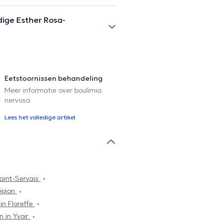
ige Esther Rosa-
Eetstoornissen behandeling
Meer informatie over boulimia
e
nervosa
Lees het volledige artikel
aint-Servais
épion
in Floreffe
 in Yvoir