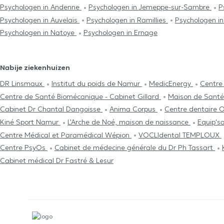
Psychologen in Andenne
Psychologen in Jemeppe-sur-Sambre
P
Psychologen in Auvelais
Psychologen in Ramillies
Psychologen i
Psychologen in Natoye
Psychologen in Ernage
Nabije ziekenhuizen
DR Linsmaux
Institut du poids de Namur
MedicEnergy
Centre
Centre de Santé Biomécanique - Cabinet Gillard
Maison de Santé
Cabinet Dr Chantal Dangoisse
Anima Corpus
Centre dentaire 
Kiné Sport Namur
L'Arche de Noé, maison de naissance
Equip's
Centre Médical et Paramédical Wépion
VOCLIdental TEMPLOUX
Centre PsyOs
Cabinet de médecine générale du Dr Ph Tassart
Cabinet médical Dr Fastré & Lesur