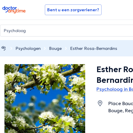
doctoranytime
Bent u een zorgverlener?
Psychologen
Bouge
Esther Rosa-Bernardins
Esther Ro
Bernardi
Psycholoog in 
Place Baud
Bouge, Re