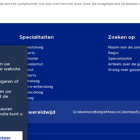
 de eerste symptomen tot aan het herstel door hem de mogelijkheid te bieden d
Specialiteiten
Zoeken op
Dermatoloog
Naam van de zor
Oogarts
Regio
Psychiater
Specialisatie
om uw
Orthodontist
Artikels over de 
ar website
Kinesist
Vraag over gezo
Tandarts
Psycholoog
igeren of
Gastro-enteroloog
 en uw
Gynaecoloog
t de
Uroloog
keuren
eidssector wereldwijd
Griekenland
België
Mexico
Colombia
E
site kunt u
pteer