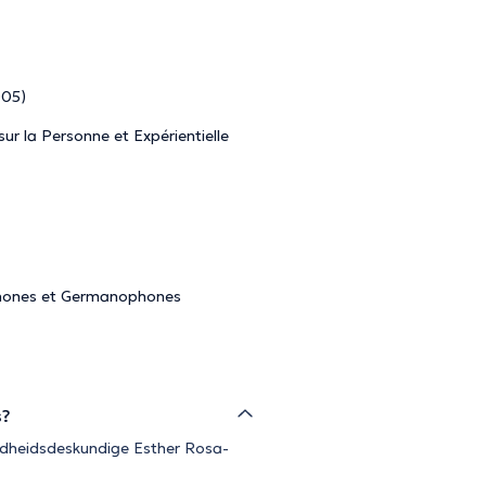
005)
ur la Personne et Expérientielle
ophones et Germanophones
s?
ndheidsdeskundige Esther Rosa-