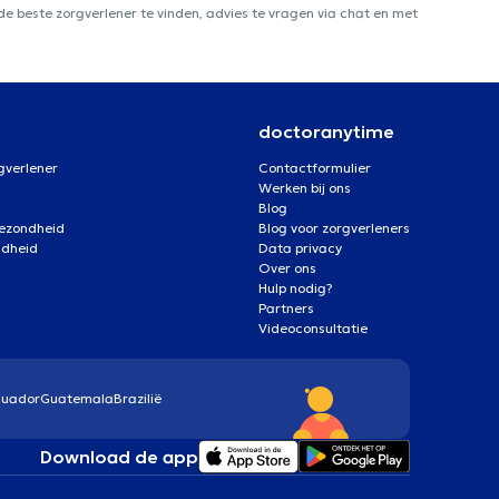
e beste zorgverlener te vinden, advies te vragen via chat en met
doctoranytime
gverlener
Contactformulier
Werken bij ons
Blog
gezondheid
Blog voor zorgverleners
ndheid
Data privacy
Over ons
Hulp nodig?
Partners
Videoconsultatie
cuador
Guatemala
Brazilië
Download de app