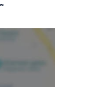
s, son rythme ; la relation
men
tionnelle, et empathie. Je
e présence, un ‘autre
a compréhension et son
gue constructif, centré sur
ur votre vécu (pensées,
s un récit, une narration de
c les autres, à vous en lien
ofondie, affinée,
aussi peut-être un
comportements, une manière
hentique dans le monde que