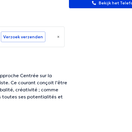
Bekijk het Tel
Verzoek verzenden
Approche Centrée sur la
 l’être
balité, créativité ; comme
s toutes ses potentialités et
; comme capable, libre et
leur, d’authenticité, d’écoute
 une confiance fondamentale