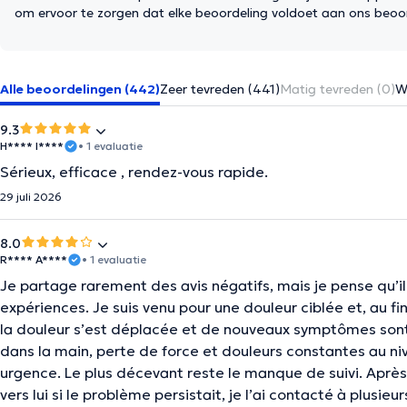
om ervoor te zorgen dat elke beoordeling voldoet aan ons beoo
Alle beoordelingen (442)
Zeer tevreden (441)
Matig tevreden (0)
W
9.3
H**** I****
• 1 evaluatie
Sérieux, efficace , rendez-vous rapide.
29 juli 2026
8.0
R**** A****
• 1 evaluatie
Je partage rarement des avis négatifs, mais je pense qu’il
expériences. Je suis venu pour une douleur ciblée et, au fin
la douleur s’est déplacée et de nouveaux symptômes son
dans la main, perte de force et douleurs constantes au n
urgence. Le plus décevant reste le manque de suivi. Apr
vers lui si le problème persistait, je l’ai contacté à plusi