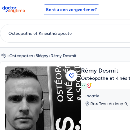
doctoranytime
Bent u een zorgverlener?
Osteopaten
Blégny
Rémy Desmit
Rémy Desmit
Ostéopathe et Kinési
1 '
Locatie
Rue Trou du loup 9,