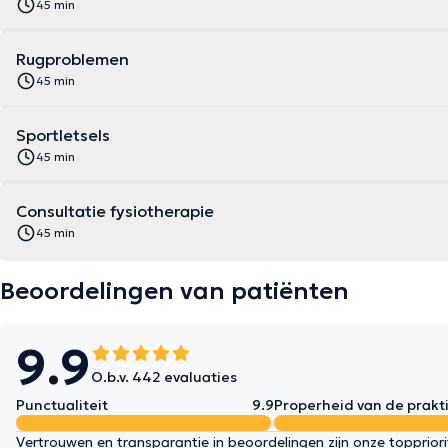
45 min
Rugproblemen
45 min
Sportletsels
45 min
Consultatie fysiotherapie
45 min
Beoordelingen van patiënten
9.9
O.b.v. 442 evaluaties
Punctualiteit
9.9
Properheid van de prakti
Vertrouwen en transparantie in beoordelingen zijn onze topprior