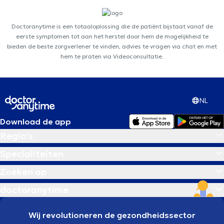
Doctoranytime is een totaaloplossing die de patiënt bijstaat vanaf de
eerste symptomen tot aan het herstel door hem de mogelijkheid te
bieden de beste zorgverlener te vinden, advies te vragen via chat en met
hem te praten via Videoconsultatie.
NL
Download de app
Regio's
Specialiteiten
Zoeken op
doctoranytime
Wij revolutioneren de gezondheidssector