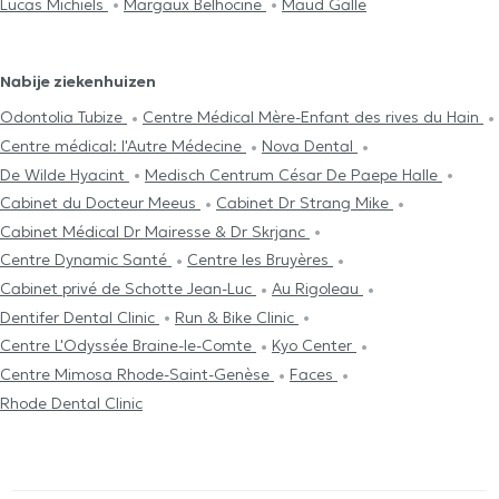
Lucas Michiels
Margaux Belhocine
Maud Galle
Nabije ziekenhuizen
Odontolia Tubize
Centre Médical Mère-Enfant des rives du Hain
Centre médical: l'Autre Médecine
Nova Dental
De Wilde Hyacint
Medisch Centrum César De Paepe Halle
Cabinet du Docteur Meeus
Cabinet Dr Strang Mike
Cabinet Médical Dr Mairesse & Dr Skrjanc
Centre Dynamic Santé
Centre les Bruyères
Cabinet privé de Schotte Jean-Luc
Au Rigoleau
Dentifer Dental Clinic
Run & Bike Clinic
Centre L'Odyssée Braine-le-Comte
Kyo Center
Centre Mimosa Rhode-Saint-Genèse
Faces
Rhode Dental Clinic