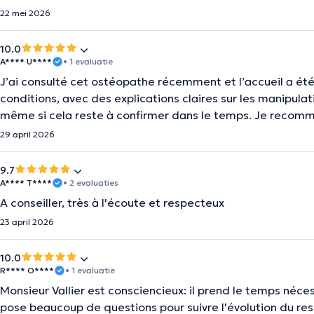
22 mei 2026
10.0
A**** U****
• 1 evaluatie
J’ai consulté cet ostéopathe récemment et l’accueil a ét
conditions, avec des explications claires sur les manipula
même si cela reste à confirmer dans le temps. Je recom
29 april 2026
9.7
A**** T****
• 2 evaluaties
A conseiller, très à l'écoute et respecteux
23 april 2026
10.0
R**** O****
• 1 evaluatie
Monsieur Vallier est consciencieux: il prend le temps néces
pose beaucoup de questions pour suivre l'évolution du res