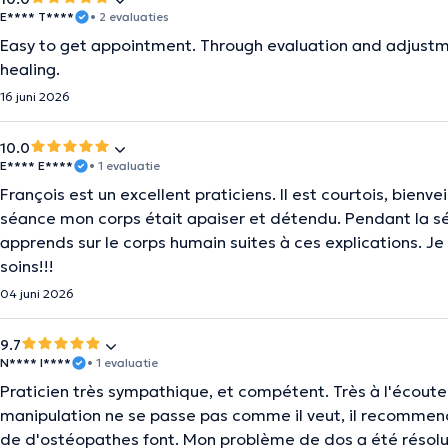
E**** T****
• 2 evaluaties
Easy to get appointment. Through evaluation and adjustm
healing.
16 juni 2026
10.0
E**** E****
• 1 evaluatie
François est un excellent praticiens. Il est courtois, bien
séance mon corps était apaiser et détendu. Pendant la séa
apprends sur le corps humain suites à ces explications.
soins!!!
04 juni 2026
9.7
N**** I****
• 1 evaluatie
Praticien très sympathique, et compétent. Très à l'écoute 
manipulation ne se passe pas comme il veut, il recommenc
de d'ostéopathes font. Mon problème de dos a été résol