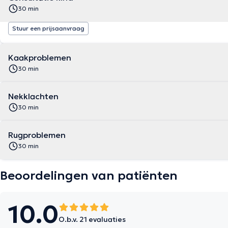
30 min
Stuur een prijsaanvraag
Kaakproblemen
30 min
Nekklachten
30 min
Rugproblemen
30 min
Beoordelingen van patiënten
10.0
O.b.v. 21 evaluaties