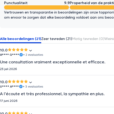
Punctualiteit
9.9
Properheid van de prakti
Vertrouwen en transparantie in beoordelingen zijn onze topprior
om ervoor te zorgen dat elke beoordeling voldoet aan ons beoo
Alle beoordelingen (21)
Zeer tevreden (21)
Matig tevreden (0)
Weini
10.0
A**** G****
• 2 evaluaties
Une consultation vraiment exceptionnelle et efficace.
23 juli 2026
10.0
U**** A****
• 3 evaluaties
A l’écoute et très professionnel, la sympathie en plus.
17 juni 2026
10.0