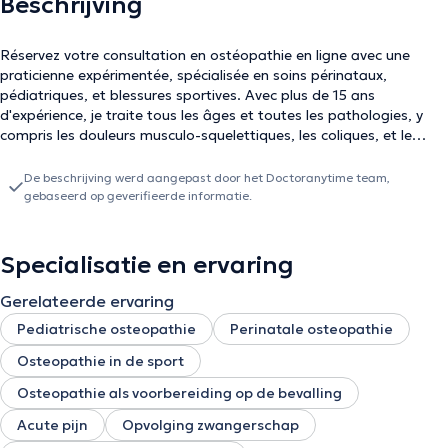
Beschrijving
Réservez votre consultation en ostéopathie en ligne avec une
praticienne expérimentée, spécialisée en soins périnataux,
pédiatriques, et blessures sportives. Avec plus de 15 ans
d'expérience, je traite tous les âges et toutes les pathologies, y
compris les douleurs musculo-squelettiques, les coliques, et le
reflux chez les nourrissons. Je suis également spécialisée dans les
soins post-opératoires oraux et les techniques avancées. Je
De beschrijving werd aangepast door het Doctoranytime team,
propose des rendez-vous d'urgence le jour même, avec des
gebaseerd op geverifieerde informatie.
horaires flexibles pour répondre à tous vos besoins. Réservez
maintenant pour une prise en charge personnalisée.
Specialisatie en ervaring
Gerelateerde ervaring
Pediatrische osteopathie
Perinatale osteopathie
Osteopathie in de sport
Osteopathie als voorbereiding op de bevalling
Acute pijn
Opvolging zwangerschap