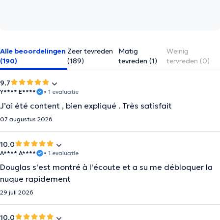
Alle beoordelingen
Zeer tevreden
Matig
Weinig
(190)
(189)
tevreden (1)
tervreden (0)
9.7
Y**** E****
• 1 evaluatie
J’ai été content , bien expliqué . Très satisfait
07 augustus 2026
10.0
A**** A****
• 1 evaluatie
Douglas s'est montré à l'écoute et a su me débloquer la
nuque rapidement
29 juli 2026
10.0