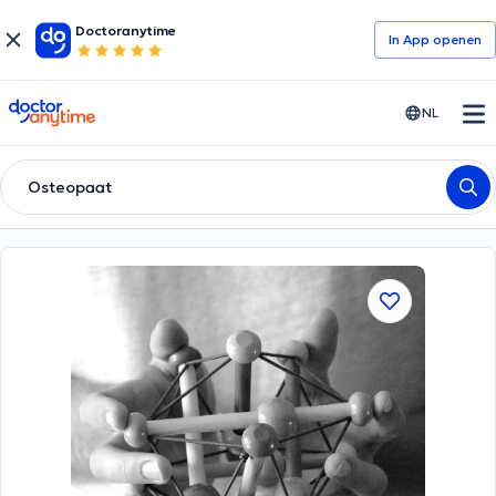
Doctoranytime
In App openen
doctoranytime
NL
Osteopaat