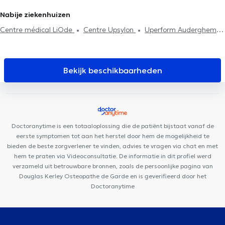
Postpartum consultatie
Kniepijn
Heuppijn
Nabije ziekenhuizen
Centre médical LiOde
Centre Upsylon
Uperform Auderghem
Centre Med Consult
Collectif Santé Les Nénuphars
Cabinet
Orthodontie du Souverain
MEDIMARIEN Auderghem
Centre
Paramédical Step 2 Move
Cabinet Val Duchesse
The Vault
Bekijk beschikbaarheden
Care
MyFormPhysio
Cabinet Médical Appelmans
ORALIA
Dental Clinic
Centre de Santé HE2B -ISEK
Centre Médical du
Chant d'Oiseau
Uperform Watermael-Boitsfort
CENTRE PEP'S
PÉRINAT
Amimo Orban
Cabinet FDV
Nika Health Center
Doctoranytime is een totaaloplossing die de patiënt bijstaat vanaf de
eerste symptomen tot aan het herstel door hem de mogelijkheid te
bieden de beste zorgverlener te vinden, advies te vragen via chat en met
hem te praten via Videoconsultatie. De informatie in dit profiel werd
verzameld uit betrouwbare bronnen, zoals de persoonlijke pagina van
Douglas Kerley Osteopathe de Garde en is geverifieerd door het
Doctoranytime