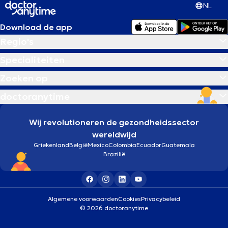
NL
Download de app
Regio's
Specialiteiten
Zoeken op
doctoranytime
Wij revolutioneren de gezondheidssector
wereldwijd
Griekenland
België
Mexico
Colombia
Ecuador
Guatemala
Brazilië
Algemene voorwaarden
Cookies
Privacybeleid
© 2026 doctoranytime