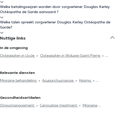
Welke betalingswijzen worden door zorgverlener Douglas Kerley
Ostéopathe de Garde aanvaard ?
Welke talen spreekt zorgverlener Douglas Kerley Ostéopathe de
Garde?
Nuttige links
In de omgeving
Osteopaten in Uccle
Osteopaten in Woluwe-Saint-Pierre
Osteopaten in Brussel
Osteopaten in Watermaal-Bosvoorde
Osteopaten in Etterbeek
Osteopaten in Woluwe-Saint-Lambert
Relevante diensten
Osteopaten in Ixelles
Osteopaten in Kraainem
Osteopaten
Migraine behandeling
Acupunctuursessie
Hijama
in Schaerbeek
Osteopaten in Evere
Osteopaten in Sint-
Lymfedrainage
Cervicalgie treatment
Stressmanagement
Stevens-Woluwe
Osteopaten in Sint-Joost-ten-Node
Spijsvertering probleem
Rugproblemen
Lumbago behandeling
Osteopaten in Ath
Osteopaten in Wezembeek-Oppem
Gezondheidsartikelen
Huisbezoek
Articulatieproblemen
Sportletsels behandeling
Osteopaten in Sint-Gillis
Osteopaten in Vorst
Osteopaten in
Stressmanagement
Cervicalgie treatment
Migraine
Kaakproblemen
Consultatie zuigelingen
Consultatie
Tervuren
Osteopaten in Sint-Genesius-Rode
Osteopaten in
behandeling
zwangere vrouwen
Ribbenklachten
Vakbekwaamheidsexamen
Sint-Jans-Molenbeek
Osteopaten in Koekelberg