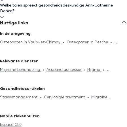
Welke talen spreekt gezondheidsdeskundige Ann-Catherine
Doncq?
Nuttige links
In de omgeving
Osteopaten in Vaulx-lez-Chimay
Osteopaten in Pesche
Osteopaten in Couvin
Osteopaten in Nismes
Relevante diensten
Migraine behandeling
Acupunctuursessie
Hijama
Lymfedrainage
Cervicalgie treatment
Stressmanagement
Spijsvertering probleem
Rugproblemen
Lumbago behandeling
Gezondheidsartikelen
Huisbezoek
Articulatieproblemen
Sportletsels behandeling
Stressmanagement
Cervicalgie treatment
Migraine
Kaakproblemen
Consultatie zuigelingen
Consultatie
behandeling
zwangere vrouwen
Ribbenklachten
Vakbekwaamheidsexamen
Postpartum consultatie
Kniepijn
Heuppijn
Nabije ziekenhuizen
Espace CLé