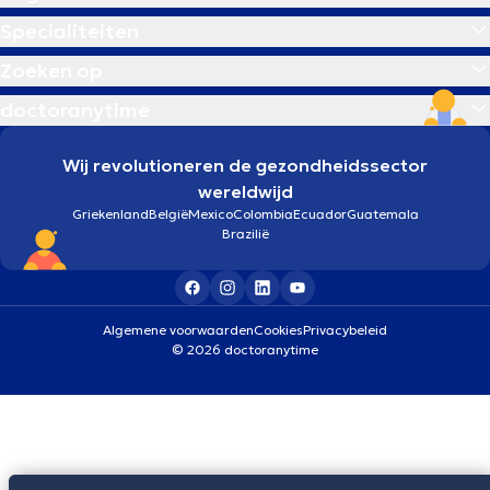
Specialiteiten
Zoeken op
doctoranytime
Wij revolutioneren de gezondheidssector
wereldwijd
Griekenland
België
Mexico
Colombia
Ecuador
Guatemala
Brazilië
Algemene voorwaarden
Cookies
Privacybeleid
© 2026 doctoranytime