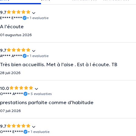
9.7
E**** E****
• 1 evaluatie
A l'écoute
01 augustus 2026
9.7
A**** A****
• 1 evaluatie
Très bien accueillis. Met à l'aise . Est à l écoute. TB
28 juli 2026
10.0
O**** A****
• 5 evaluaties
prestations parfaite comme d'habitude
07 juli 2026
9.7
O**** E****
• 1 evaluatie