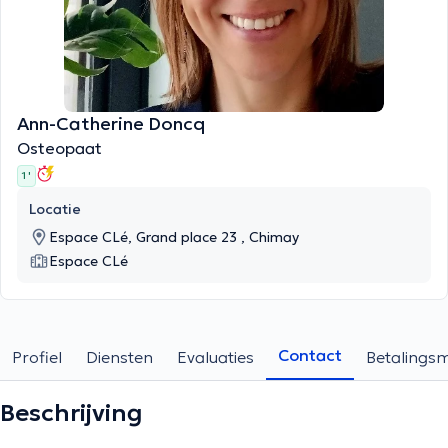
Ann-Catherine Doncq
Osteopaat
1 '
Locatie
Espace CLé, Grand place 23 , Chimay
Espace CLé
Contact
Profiel
Diensten
Evaluaties
Betalings
Beschrijving