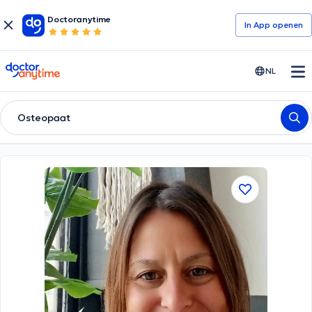
Doctoranytime
In App openen
doctoranytime
NL
Osteopaat