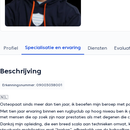
Specialisatie en ervaring
Profiel
Diensten
Evaluat
Beschrijving
Erkenningsnummer: 09003038001
🇳🇱
Osteopaat sinds meer dan tien jaar, ik beoefen mijn beroep met pa
Met tien jaar ervaring binnen een rugbyclub op hoog niveau ben ik g
met mensen die op zoek zijn naar prestaties als met degenen die co
Dankzij mijn opleiding, die een breed scala aan technieken omvat
structurele mobilisaties met “kraken”, afhankelijk van de behoefte