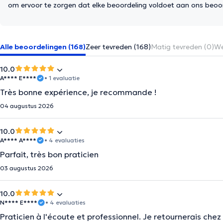
om ervoor te zorgen dat elke beoordeling voldoet aan ons beoo
Alle beoordelingen (168)
Zeer tevreden (168)
Matig tevreden (0)
We
10.0
A**** E****
• 1 evaluatie
Très bonne expérience, je recommande !
04 augustus 2026
10.0
A**** A****
• 4 evaluaties
Parfait, très bon praticien
03 augustus 2026
10.0
N**** E****
• 4 evaluaties
Praticien à l'écoute et professionnel. Je retournerais chez lu