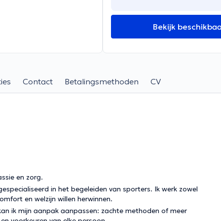
Bekijk beschikba
ies
Contact
Betalingsmethoden
CV
ssie en zorg.
especialiseerd in het begeleiden van sporters. Ik werk zowel
mfort en welzijn willen herwinnen.
, kan ik mijn aanpak aanpassen: zachte methoden of meer
n en voorkeuren van elke persoon.