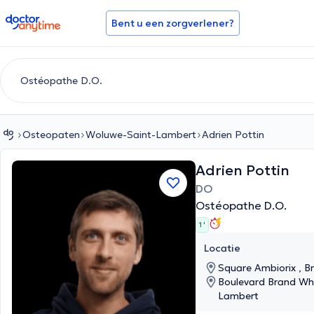
doctoranytime
Bent u een zorgverlener?
Osteopaten
Woluwe-Saint-Lambert
Adrien Pottin
Adrien Pottin
DO
Ostéopathe D.O.
1 '
Locatie
Square Ambiorix , Br
Boulevard Brand Whi
Lambert