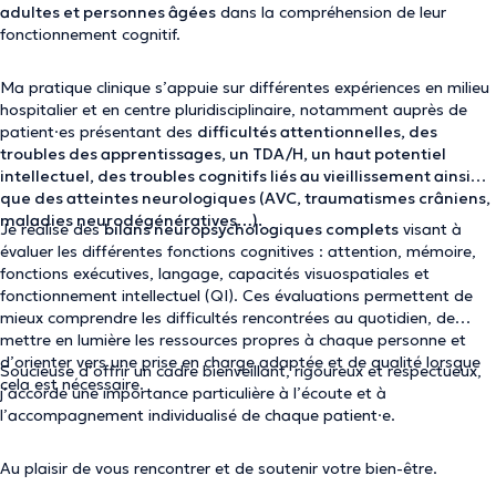
adultes et personnes âgées
dans la compréhension de leur
fonctionnement cognitif.
Ma pratique clinique s’appuie sur différentes expériences en milieu
hospitalier et en centre pluridisciplinaire, notamment auprès de
patient·es présentant des
difficultés attentionnelles, des
troubles des apprentissages, un TDA/H, un haut potentiel
intellectuel, des troubles cognitifs liés au vieillissement ainsi
que des atteintes neurologiques (AVC, traumatismes crâniens,
maladies neurodégénératives…).
Je réalise des
bilans neuropsychologiques complets
visant à
évaluer les différentes fonctions cognitives : attention, mémoire,
fonctions exécutives, langage, capacités visuospatiales et
fonctionnement intellectuel (QI). Ces évaluations permettent de
mieux comprendre les difficultés rencontrées au quotidien, de
mettre en lumière les ressources propres à chaque personne et
d’orienter vers une prise en charge adaptée et de qualité lorsque
Soucieuse d’offrir un cadre
bienveillant, rigoureux et respectueux
,
cela est nécessaire.
j’accorde une importance particulière à l’écoute et à
l’accompagnement individualisé de chaque patient·e.
Au plaisir de vous rencontrer et de soutenir votre bien-être.