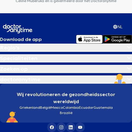
Celine Muberuka en is geverifieerd door het Doctoranytime
NL
Download de app
Regio's
Specialiteiten
Zoeken op
doctoranytime
Wij revolutioneren de gezondheidssector
wereldwijd
Griekenland
België
Mexico
Colombia
Ecuador
Guatemala
Brazilië