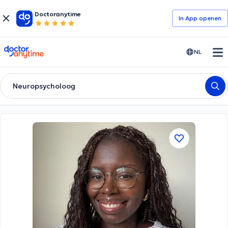
Doctoranytime
In App openen
doctoranytime
NL
Neuropsycholoog