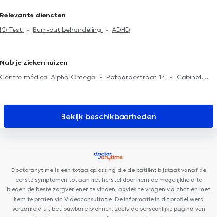
Neuropsychologen in Schaerbeek
Neuropsychologen in Sint-Gillis
Relevante diensten
Neuropsychologen in Vorst
Neuropsychologen in Ixelles
IQ Test
Burn-out behandeling
ADHD
Neuropsychologen in Woluwe-Saint-Lambert
Neuropsychologen
in Etterbeek
Neuropsychologen in Uccle
Neuropsychologen in
Evere
Neuropsychologen in Woluwe-Saint-Pierre
Nabije ziekenhuizen
Neuropsychologen in Watermaal-Bosvoorde
Neuropsychologen in
Centre médical Alpha Omega
Potaardestraat 14
Cabinet
Sint-Stevens-Woluwe
Neuropsychologen in Sint-Genesius-Rode
Etoile Polaire
Azurdental Clinique Dentaire
Orthophysics
Cabinet du Docteur Patoulidis
Cabinet Médical et Paramédical
Berchem-Sainte-Agathe
La maison de Geoffroy
B Sports
Bekijk beschikbaarheden
Health
Centre Médical Médi-Santé Ganshoren
Centre Dyaz
Centre Médical le Figuier
Centre pluridisciplinaire La Colombe
KBS Medical
MediDenti Ganshoren
Centre Moveo Clinic
Top
Health & Care Center
VOCLIdental BASILIQUE
JUMANJI
Doctoranytime is een totaaloplossing die de patiënt bijstaat vanaf de
DENTAL
Centre Dentaire Charles-Quint
eerste symptomen tot aan het herstel door hem de mogelijkheid te
bieden de beste zorgverlener te vinden, advies te vragen via chat en met
hem te praten via Videoconsultatie. De informatie in dit profiel werd
verzameld uit betrouwbare bronnen, zoals de persoonlijke pagina van