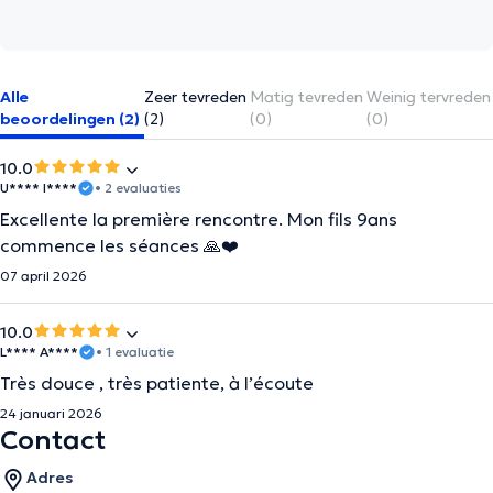
Alle
Zeer tevreden
Matig tevreden
Weinig tervreden
beoordelingen (2)
(2)
(0)
(0)
10.0
U**** I****
• 2 evaluaties
Excellente la première rencontre. Mon fils 9ans
commence les séances 🙏❤️
07 april 2026
10.0
L**** A****
• 1 evaluatie
Très douce , très patiente, à l’écoute
24 januari 2026
Contact
Adres