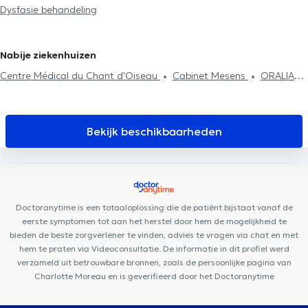
Dysfasie behandeling
aandoeningen
Taaltest
ADHD
Logopedisten in Sint-Agatha-Berchem
Logopedisten in Lasne
Logopedisten in Rixensart
Logopedisten in Wavre
Nabije ziekenhuizen
Centre Médical du Chant d'Oiseau
Cabinet Mesens
ORALIA
Dental Clinic
Centre Médical Place de l'Amitié
Centre
Paramédical Louis Schmidt
Nika Health Center
Centre
Mimosa Etterbeek - Centre de périnatalité
Pediatrics Brussels
Bekijk beschikbaarheden
Centre Médi-P
Cabinets médicaux Boulaares
Arsenal Clinic
Clinique Dentaire d'Etterbeek
Clinique Grand Roi
Dentius
Etterbeek
Minerva Med
I Care Center
Aesthetics Clinic
Centre Paramédical Saint-Michel
MyFormPhysio
ARTISTES - BY
Doctoranytime is een totaaloplossing die de patiënt bijstaat vanaf de
LILIE
eerste symptomen tot aan het herstel door hem de mogelijkheid te
bieden de beste zorgverlener te vinden, advies te vragen via chat en met
hem te praten via Videoconsultatie. De informatie in dit profiel werd
verzameld uit betrouwbare bronnen, zoals de persoonlijke pagina van
Charlotte Moreau en is geverifieerd door het Doctoranytime