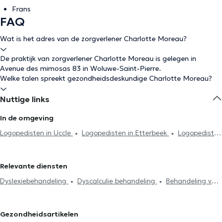
Frans
FAQ
Wat is het adres van de zorgverlener Charlotte Moreau?
De praktijk van zorgverlener Charlotte Moreau is gelegen in
Avenue des mimosas 83 in Woluwe-Saint-Pierre.
Welke talen spreekt gezondheidsdeskundige Charlotte Moreau?
Nuttige links
In de omgeving
Logopedisten in Uccle
Logopedisten in Etterbeek
Logopedisten
in Marche-En-Famenne
Logopedisten in Sint-Gillis
Logopedisten in Ixelles
Logopedisten in Woluwe-Saint-Lambert
Relevante diensten
Logopedisten in Oudergem
Logopedisten in Schaerbeek
Dyslexiebehandeling
Dyscalculie behandeling
Behandeling van
Logopedisten in Watermaal-Bosvoorde
Logopedisten in Brussel
afasie
Dysfasie behandeling
Oraliteit / behandeling
Logopedisten in Waterloo
Logopedisten in Namen
slikstoornissen
Leerproblemen en leerstoornissen
Behandeling
Logopedisten in Sint-Stevens-Woluwe
Logopedisten in Vorst
Gezondheidsartikelen
articulatorische aandoeningen
Behandeling fonologische
Logopedisten in Anderlecht
Logopedisten in Jette