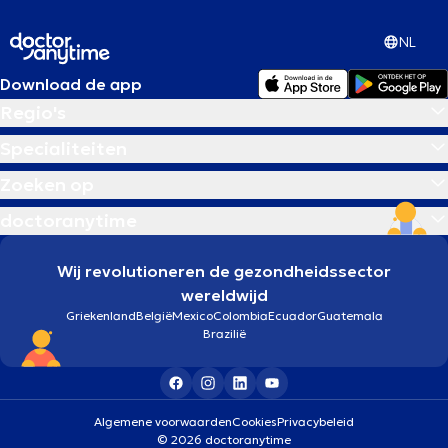
NL
Download de app
Regio's
Specialiteiten
Zoeken op
doctoranytime
Wij revolutioneren de gezondheidssector
wereldwijd
Griekenland
België
Mexico
Colombia
Ecuador
Guatemala
Brazilië
Algemene voorwaarden
Cookies
Privacybeleid
© 2026 doctoranytime