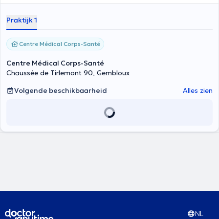
mondelinge taalstoornissen en schriftelijke taal- en logica-wiskunde
stoornissen. Ze heet u welkom in het Centre Médical Corps Santé.
Praktijk 1
Centre Médical Corps-Santé
Centre Médical Corps-Santé
Chaussée de Tirlemont 90, Gembloux
Volgende beschikbaarheid
Alles zien
NL