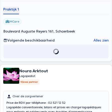
de pathologies (troubles dys, TDAH...)
Praktijk 1
MCare
Boulevard Auguste Reyers 161, Schaerbeek
Volgende beschikbaarheid
Alles zien
Noura Arktout
Logopedist
Niewe partner
Over de zorgverlener
Prise de RDV par téléphone : 02 521 12 32
Logopède conventionnée, bilans et prises en charge logopédiques
pour enfants et adolescents avec troubles d'apprentissage