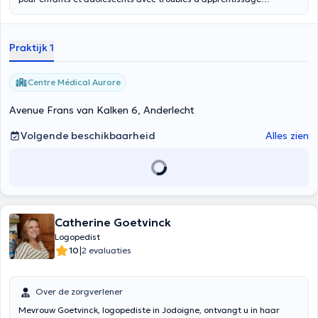
(dyslexie, dysorthographie, dyscalculie) et troubles du langage et de
la parole (retard de langage, trouble développemental du langage,
trouble articulatoire).
Praktijk 1
Centre Médical Aurore
Avenue Frans van Kalken 6, Anderlecht
Volgende beschikbaarheid
Alles zien
Catherine Goetvinck
Logopedist
|
10
2 evaluaties
Over de zorgverlener
Mevrouw Goetvinck, logopediste in Jodoigne, ontvangt u in haar