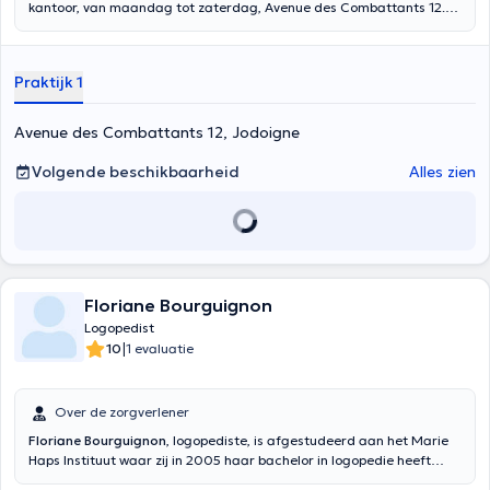
kantoor, van maandag tot zaterdag, Avenue des Combattants 12.
Zij beoefent al meer dan 15 jaar logopedie in een privépraktijk, en
biedt gepersonaliseerde begeleiding voor uw kinderen en
adolescenten, om hen te helpen bij het voorkomen, beoordelen en
Praktijk 1
behandelen van spraak-, taal- (mondeling en schriftelijk), logische
en wiskundige stoornissen, alsook psychomotorische stoornissen.
Avenue des Combattants 12, Jodoigne
Volgende beschikbaarheid
Alles zien
Floriane Bourguignon
Logopedist
|
10
1 evaluatie
Over de zorgverlener
Floriane Bourguignon
, logopediste, is afgestudeerd aan het Marie
Haps Instituut waar zij in 2005 haar bachelor in logopedie heeft
behaald. Zij is gespecialiseerd in myofunctionele stoornissen,