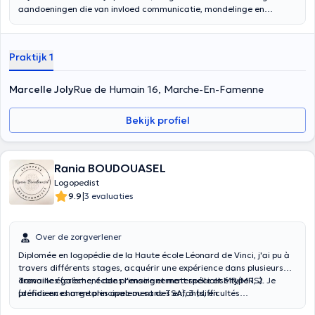
aandoeningen die van invloed communicatie, mondelinge en
geschreven taal, cognitie en de functie van ENT. Inhoud vertaald
door google translate
Praktijk 1
Marcelle Joly
Rue de Humain 16, Marche-En-Famenne
Bekijk profiel
Rania BOUDOUASEL
Logopedist
|
9.9
3 evaluaties
Over de zorgverlener
Diplomée en logopédie de la Haute école Léonard de Vinci, j'ai pu à
travers différents stages, acquérir une expérience dans plusieurs
domaines (crèche, école primaire et maternelle et MR/MRS). Je
Travaille également dans l'enseignement spécialisé type 1, 2
prends en charge principalement des enfants, en
(déficiences mentales avec ou sans TSA), 3 (difficultés
accompagnement, rééducation et stimulation. Je couvre tout type
comportementales) et 8 (troubles des apprentissages)