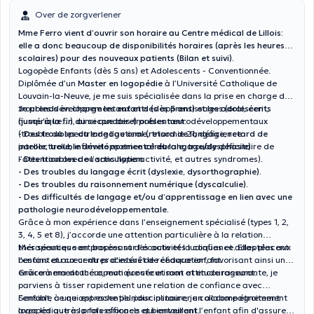
Over de zorgverlener
Mme Ferro vient d’ouvrir son horaire au Centre médical de Lillois:
elle a donc beaucoup de disponibilités horaires (après les heures
scolaires) pour des nouveaux patients (Bilan et suivi).
Logopède Enfants (dès 5 ans) et Adolescents - Conventionnée.
Diplômée d’un
Master en logopédie
à l’Université Catholique de
Louvain-la-Neuve, je me suis spécialisée dans la prise en charge des
troubles développementaux et des apprentissages (oral, écrit,
Je prends en charge les enfants (dès 5 ans) et les adolescents
numérique…), ainsi que des troubles neurodéveloppementaux
(jusqu’à la fin du secondaire) présentant:
(trouble du spectre de l’autisme, trisomie 21, déficience
- Des troubles du langage oral (retard de langage, retard de
intellectuelle, infirmité motrice cérébrale, trouble déficitaire de
parole, trouble développemental du langage/dysphasie).
l’attention avec ou sans hyperactivité, et autres syndromes).
- Des troubles de l’articulation.
- Des troubles du langage écrit (dyslexie, dysorthographie).
- Des troubles du raisonnement numérique (dyscalculie).
- Des difficultés de langage et/ou d’apprentissage en lien avec une
pathologie neurodéveloppementale.
Grâce à mon expérience dans l’enseignement spécialisé (types 1, 2,
3, 4, 5 et 8), j’accorde une attention particulière à la relation
thérapeutique en proposant des activités ludiques et adaptées aux
Mes séances sont basées sur l’écoute et la confiance. Elles placent
besoins et aux centres d’intérêt de chaque enfant.
l’enfant au cœur du processus de rééducation, favorisant ainsi un
environnement thérapeutique sécurisant et encourageant.
Grâce à ma douceur, mon écoute et mon attitude rassurante, je
parviens à tisser rapidement une relation de confiance avec
l’enfant, ce qui est essentiel pour instaurer un accompagnement
Sensible à une approche pluridisciplinaire, je collabore étroitement
logopédique à la fois efficace et bienveillant.
avec les autres professionnels qui entourent l’enfant afin d'assurer