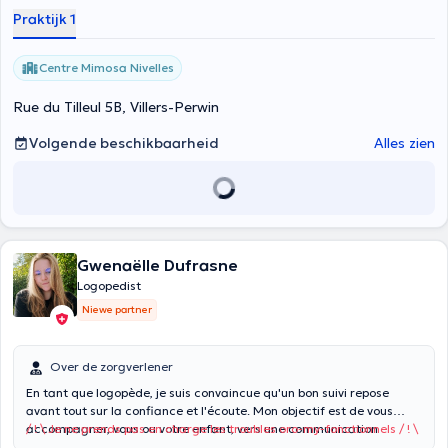
Praktijk 1
Centre Mimosa Nivelles
Rue du Tilleul 5B, Villers-Perwin
Volgende beschikbaarheid
Alles zien
Gwenaëlle Dufrasne
Logopedist
Niewe partner
Over de zorgverlener
En tant que logopède, je suis convaincue qu'un bon suivi repose
avant tout sur la confiance et l'écoute. Mon objectif est de vous
accompagner, vous ou votre enfant, vers une communication
/ ! \ Je ne prends pas en charge les troubles oro-my-fonctionnels / ! \
sereine et une plus grande autonomie. Je prends en charge les