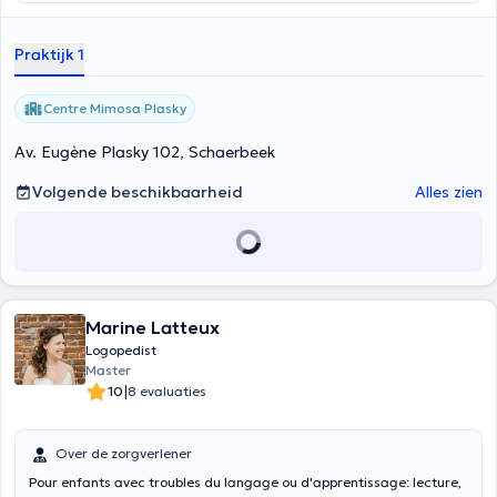
troubles du langage oral et écrit, et le suivi adulte (aphasies,
pathologies neuro-dégénératives). Mon parcours, dont un stage
Praktijk 1
auprès d'enfants TSA, m'a aussi permis d'expérimenter la mise en
place d'outils de Communication Améliorée et Alternative (CAA :
TLA, tablettes).
N'hésitez pas à me contacter pour toute question ou
Centre Mimosa Plasky
pour prendre rendez-vous.
Av. Eugène Plasky 102, Schaerbeek
Volgende beschikbaarheid
Alles zien
Marine Latteux
Logopedist
Master
|
10
8 evaluaties
Over de zorgverlener
Pour enfants avec troubles du langage ou d'apprentissage: lecture,