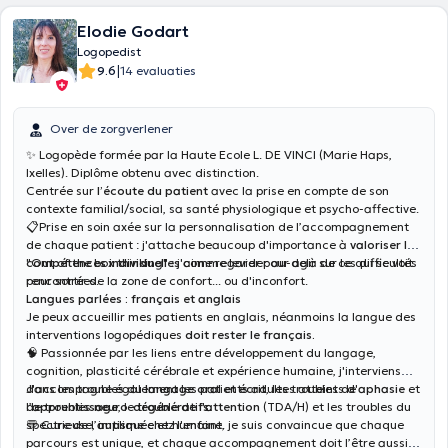
Elodie Godart
Logopedist
|
9.6
14 evaluaties
Over de zorgverlener
✨ Logopède formée par la Haute Ecole L. DE VINCI (Marie Haps,
Ixelles). Diplôme obtenu avec distinction.
Centrée sur
l’écoute du patient
avec la prise en compte de son
contexte familial/social, sa santé physiologique et psycho-affective.
📋Prise en soin axée sur la personnalisation de l’accompagnement
de chaque patient : j'attache beaucoup d'importance à
valoriser les
compétences individuelles
"Out of the box thinking"
: j'aime regarder au-delà de ce qui se voit
comme levier pour agir sur les difficultés
rencontrées.
pour sortir de la zone de confort... ou d'inconfort.
Langues parlées : français et anglais
Je peux accueillir mes patients en anglais, néanmoins la langue des
interventions logopédiques
doit rester le français.
🧠 Passionnée par les liens entre développement du langage,
cognition, plasticité cérébrale et expérience humaine, j'interviens
dans les troubles du
J'accompagne également les patients adultes atteints d'
langage oral et écrit
, les troubles de
aphasie
et
l’
de troubles
apprentissage
neuro-dégénératifs
, le trouble de l'
attention
.
(TDA/H) et les troubles du
spectre de l’
💬 Curieuse, impliquée et humaine, je suis convaincue que chaque
autisme
chez l'enfant.
parcours est unique, et chaque accompagnement doit l’être aussi