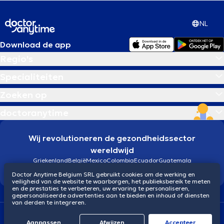
NL
Download de app
Regio's
Specialiteiten
Zoeken op
doctoranytime
Wij revolutioneren de gezondheidssector
wereldwijd
Griekenland
België
Mexico
Colombia
Ecuador
Guatemala
Brazilië
Doctor Anytime Belgium SRL gebruikt cookies om de werking en
veiligheid van de website te waarborgen, het publieksbereik te meten
en de prestaties te verbeteren, uw ervaring te personaliseren,
gepersonaliseerde advertenties aan te bieden en inhoud of diensten
van derden te integreren.
Algemene voorwaarden
Cookies
Privacybeleid
Aanpassen
Afwijzen
Αccepteer
© 2026 doctoranytime