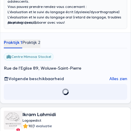
adolescents.
Vous pouvez prendre rendez-vous concernant :
L'évaluation et le suivi du langage écrit (dyslexie/dysorthographie)
L'évaluation et le suivi du langage oral (retard de langage, troubles
phonologiques,..)
Au plaisir de collaborer avec vous!
L'évaluation et le suivi du bégaiement
L'évaluation et le suivi de la trisomie 21
Praktijk 1
Praktijk 2
Centre Mimosa Stockel
Rue de l'Eglise 89, Woluwe-Saint-Pierre
Volgende beschikbaarheid
Alles zien
Ikram Lahmidi
Logopedist
|
10
1 evaluatie