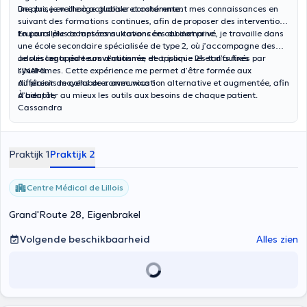
une prise en charge globale et cohérente.
De plus, je veille à actualiser constamment mes connaissances en
suivant des formations continues, afin de proposer des interventions
toujours plus adaptées aux avancées du domaine.
En parallèle de mes consultations en cabinet privé, je travaille dans
une école secondaire spécialisée de type 2, où j’accompagne des
adolescents porteurs d’autisme, de trisomie 21 et d’autres
Je suis
logopède conventionnée
et applique les tarifs fixés par
syndromes. Cette expérience me permet d’être formée aux
l’INAMI.
différents moyens de communication alternative et augmentée, afin
Au plaisir de collaborer avec vous !
d’adapter au mieux les outils aux besoins de chaque patient.
À bientôt,
Cassandra
Praktijk 1
Praktijk 2
Centre Médical de Lillois
Grand'Route 28, Eigenbrakel
Volgende beschikbaarheid
Alles zien