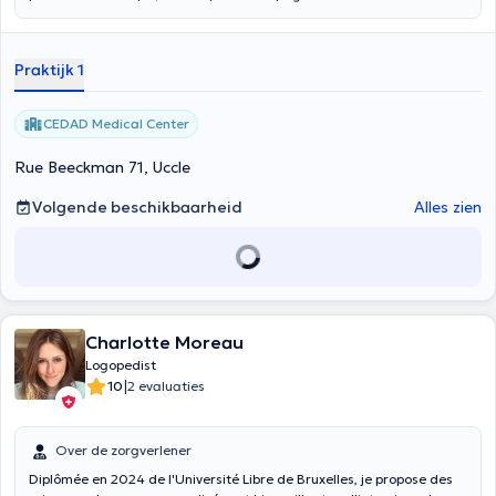
pour s'investir dans une prise en soin globale et individualisée des
patients.
Praktijk 1
CEDAD Medical Center
Rue Beeckman 71, Uccle
Volgende beschikbaarheid
Alles zien
Charlotte Moreau
Logopedist
|
10
2 evaluaties
Over de zorgverlener
Diplômée en 2024 de l'Université Libre de Bruxelles, je propose des