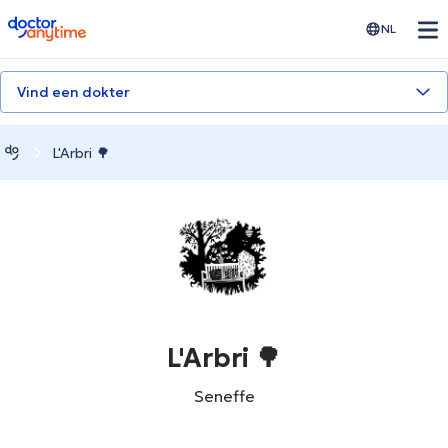
doctoranytime
NL
Vind een dokter
L'Arbri 🌳
L'Arbri 🌳
Seneffe