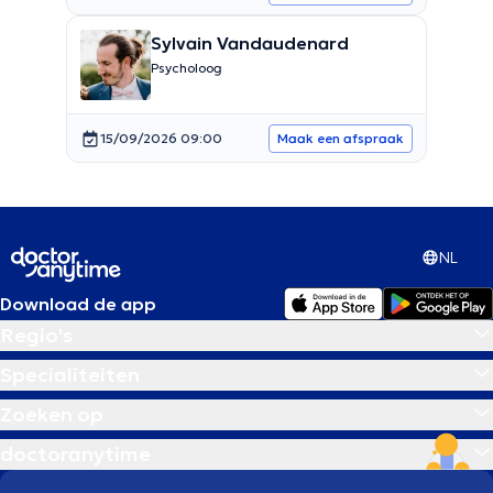
Sylvain Vandaudenard
Psycholoog
15/09/2026 09:00
Maak een afspraak
NL
Download de app
Regio's
Specialiteiten
Zoeken op
doctoranytime