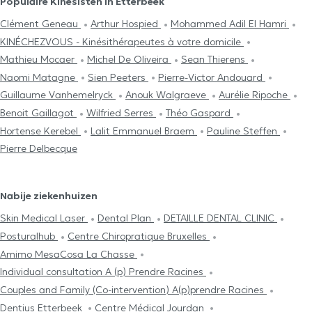
Populaire Kinesisten in Etterbeek
Clément Geneau
Arthur Hospied
Mohammed Adil El Hamri
KINÉCHEZVOUS - Kinésithérapeutes à votre domicile
Mathieu Mocaer
Michel De Oliveira
Sean Thierens
Naomi Matagne
Sien Peeters
Pierre-Victor Andouard
Guillaume Vanhemelryck
Anouk Walgraeve
Aurélie Ripoche
Benoit Gaillagot
Wilfried Serres
Théo Gaspard
Hortense Kerebel
Lalit Emmanuel Braem
Pauline Steffen
Pierre Delbecque
Nabije ziekenhuizen
Skin Medical Laser
Dental Plan
DETAILLE DENTAL CLINIC
Posturalhub
Centre Chiropratique Bruxelles
Amimo MesaCosa La Chasse
Individual consultation A (p) Prendre Racines
Couples and Family (Co-intervention) A(p)prendre Racines
Dentius Etterbeek
Centre Médical Jourdan