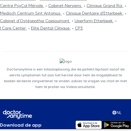
Centre PsyCol Mérode
Cabinet-Nerviens
Clinique Grand Roi
Medisch Centrum Sint Antonius
Clinique Dentaire d'Etterbeek
Cabinet d'Ostéopathie Capiaumont
Uperform Etterbeek
I Care Center
Elite Dental Clinique
CP3
Doctoranytime is een totaaloplossing die de patiënt bijstaat vanaf de
eerste symptomen tot aan het herstel door hem de mogelijkheid te
bieden de beste zorgverlener te vinden, advies te vragen via chat en met
hem te praten via Videoconsultatie.
NL
Download de app