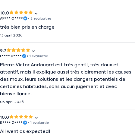
10.0
A**** O****
• 2 evaluaties
très bien pris en charge
13 april 2026
9.7
L**** U****
• 1 evaluatie
Pierre-Victor Andouard est très gentil, très doux et
attentif, mais il explique aussi très clairement les causes
des maux, leurs solutions et les dangers potentiels de
certaines habitudes, sans aucun jugement et avec
bienveillance.
03 april 2026
10.0
R**** Z****
• 1 evaluatie
All went as expected!