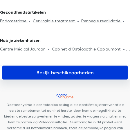
Acupunctuursessie
Hijama
Burn-out behandeling
Chaumont-Gistoux
Kinesisten in Watermaal-Bosvoorde
Lymfedrainage
Lumbalgie behandeling
Cervicalgie treatment
Kinesisten in Sint-Genesius-Rode
Kinesisten in Vorst
Kinesisten
Gezondheidsartikelen
Voetreflexologie
Perineale revalidatie
Respiratoire
in Charleroi
Kinesisten in Enghien
Kinesisten in Evere
Endometriose
Cervicalgie treatment
Perineale revalidatie
revalidatie
Abdominale revalidatie
Post-operatie
Hernias
Kinesisten in Lessines
Kinesisten in Huy
Scoliose behandeling
behandeling
Litekensbehandeling
Haken techniek
Rugproblemen
Huisbezoek
Revalidatie
Sportletsels
Nabije ziekenhuizen
behandeling
Centre Médical Jourdan
Cabinet d'Ostéopathie Capiaumont
Elite Dental Clinique
Centre Chiropratique Bruxelles
Posturalhub
Medisch Centrum Sint Antonius
Basic-Fit
Etterbeek
Dental Plan
Skin Medical Laser
Individual
Bekijk beschikbaarheden
consultation A (p) Prendre Racines
Couples and Family (Co-
intervention) A(p)prendre Racines
Amimo MesaCosa La Chasse
DETAILLE DENTAL CLINIC
Centre Kiné +
Centre Médical
Belliard
Cabinet-Nerviens
Centre Glycine et Lilas
MAKAULA
Doctoranytime is een totaaloplossing die de patiënt bijstaat vanaf de
MediConsult
OdontoSmile: Clinique Dentaire
eerste symptomen tot aan het herstel door hem de mogelijkheid te
Pluridisciplinaired'Urgence
Cabinet Dentaire Joyeuse entrée
bieden de beste zorgverlener te vinden, advies te vragen via chat en met
hem te praten via Videoconsultatie. De informatie in dit profiel werd
verzameld uit betrouwbare bronnen, zoals de persoonlijke pagina van