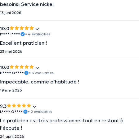
besoins! Service nickel
13 juni 2026
10.0
I**** I****
• 4 evaluaties
Excellent praticien !
23 mei 2026
10.0
H**** O****
• 3 evaluaties
impeccable, comme d'habitude !
19 mei 2026
9.3
L**** O****
• 2 evaluaties
Le praticien est très professionnel tout en restant à
l'écoute !
24 april 2026