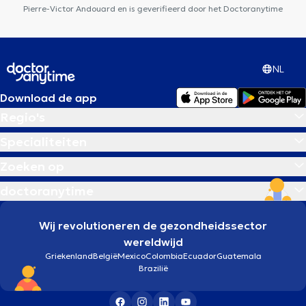
Pierre-Victor Andouard en is geverifieerd door het Doctoranytime
NL
Download de app
Regio's
Specialiteiten
Zoeken op
doctoranytime
Wij revolutioneren de gezondheidssector
wereldwijd
Griekenland
België
Mexico
Colombia
Ecuador
Guatemala
Brazilië