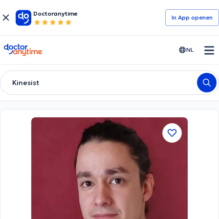
Doctoranytime
In App openen
doctoranytime
NL
Kinesist