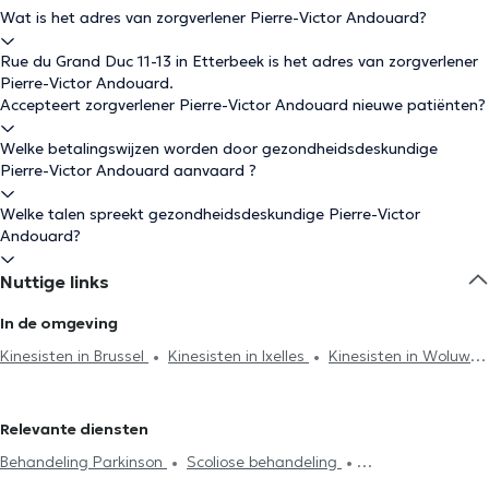
Wat is het adres van zorgverlener Pierre-Victor Andouard?
Rue du Grand Duc 11-13 in Etterbeek is het adres van zorgverlener
Pierre-Victor Andouard.
Accepteert zorgverlener Pierre-Victor Andouard nieuwe patiënten?
Welke betalingswijzen worden door gezondheidsdeskundige
Pierre-Victor Andouard aanvaard ?
Welke talen spreekt gezondheidsdeskundige Pierre-Victor
Andouard?
Nuttige links
In de omgeving
Kinesisten in Brussel
Kinesisten in Ixelles
Kinesisten in Woluwe-
Saint-Lambert
Kinesisten in Uccle
Kinesisten in Schaerbeek
Kinesisten in Nivelles
Kinesisten in Woluwe-Saint-Pierre
Relevante diensten
Kinesisten in Kasteelbrakel
Kinesisten in Oudergem
Kinesisten
Behandeling Parkinson
Scoliose behandeling
in Sint-Gillis
Kinesisten in Sint-Joost-ten-Node
Kinesisten in