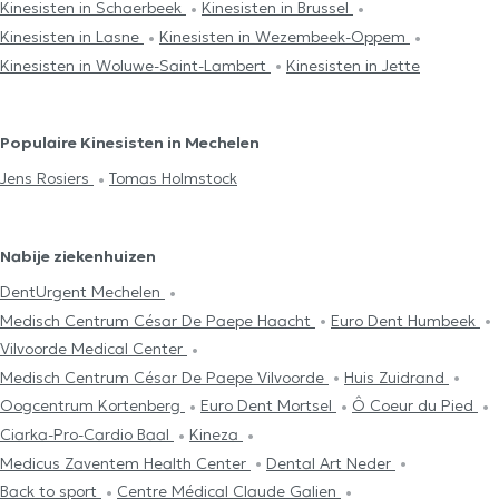
Kinesisten in Schaerbeek
Kinesisten in Brussel
Kinesisten in Lasne
Kinesisten in Wezembeek-Oppem
Kinesisten in Woluwe-Saint-Lambert
Kinesisten in Jette
Populaire Kinesisten in Mechelen
Jens Rosiers
Tomas Holmstock
Nabije ziekenhuizen
DentUrgent Mechelen
Medisch Centrum César De Paepe Haacht
Euro Dent Humbeek
Vilvoorde Medical Center
Medisch Centrum César De Paepe Vilvoorde
Huis Zuidrand
Oogcentrum Kortenberg
Euro Dent Mortsel
Ô Coeur du Pied
Ciarka-Pro-Cardio Baal
Kineza
Medicus Zaventem Health Center
Dental Art Neder
Back to sport
Centre Médical Claude Galien