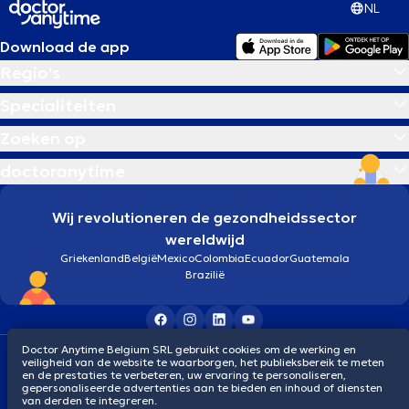
NL
Download de app
Regio's
Specialiteiten
Zoeken op
doctoranytime
Wij revolutioneren de gezondheidssector
wereldwijd
Griekenland
België
Mexico
Colombia
Ecuador
Guatemala
Brazilië
Doctor Anytime Belgium SRL gebruikt cookies om de werking en
Algemene voorwaarden
Cookies
Privacybeleid
veiligheid van de website te waarborgen, het publieksbereik te meten
© 2026 doctoranytime
en de prestaties te verbeteren, uw ervaring te personaliseren,
gepersonaliseerde advertenties aan te bieden en inhoud of diensten
van derden te integreren.