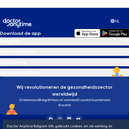
NL
Download de app
Regio's
Specialiteiten
Zoeken op
doctoranytime
Wij revolutioneren de gezondheidssector
wereldwijd
Griekenland
België
Mexico
Colombia
Ecuador
Guatemala
Brazilië
Doctor Anytime Belgium SRL gebruikt cookies om de werking en