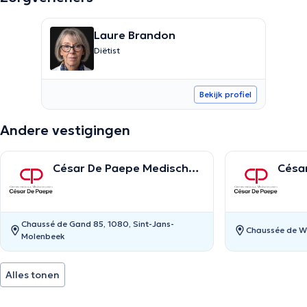
Laure Brandon
Diëtist
Bekijk profiel
Andere vestigingen
César De Paepe Medisch
Césa
Centrum Molenbeek
Centr
Chaussé de Gand 85, 1080, Sint-Jans-
Chaussée de Wa
Molenbeek
Alles tonen