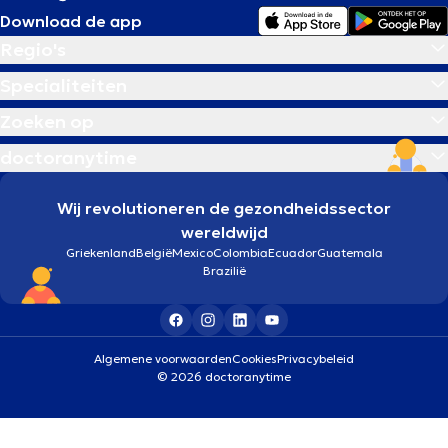
Download de app
Regio's
Specialiteiten
Zoeken op
doctoranytime
Wij revolutioneren de gezondheidssector
wereldwijd
Griekenland
België
Mexico
Colombia
Ecuador
Guatemala
Brazilië
Algemene voorwaarden
Cookies
Privacybeleid
© 2026 doctoranytime