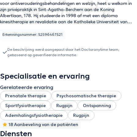
voor antiverouderingsbehandelingen en welzijn, heet u welkom in
zijn privépraktijk in Sint-Agatha-Berchem aan de Koning
Albertlaan, 178. Hij studeerde in 1998 af met een diploma
kinesitherapie en revalidatie aan de Katholieke Universiteit van
Leuven (UCL). Hij kan u helpen bij lage rugpijn, scoliose,
rugklachten, perineum revalidatie, hand-, nek- of polspijn. U kunt
Erkenningsnummer: 52596467521
haar raadplegen voor ademhalingsrevalidatie, voor
buikrevalidatie, om een gewrichtsprobleem of een botaandoening
De beschrijving werd aangepast door het Doctoranytime team,
op te lossen. U kunt haar bereiken op +32 477235452 om een
gebaseerd op geverifieerde informatie.
afspraak te maken.
Specialisatie en ervaring
Gerelateerde ervaring
Prenatale therapie
Psychosomatische therapie
Sportfysiotherapie
Rugpijn
Ontspanning
Ademhalingsfysiotherapie
Rugpijn
18 Aanbeveling van de patiënten
Diensten