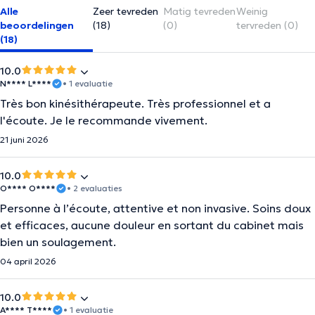
Alle
Zeer tevreden
Matig tevreden
Weinig
beoordelingen
(18)
(0)
tervreden (0)
(18)
10.0
N**** L****
• 1 evaluatie
Très bon kinésithérapeute. Très professionnel et a
l'écoute. Je le recommande vivement.
21 juni 2026
10.0
O**** O****
• 2 evaluaties
Personne à l’écoute, attentive et non invasive. Soins doux
et efficaces, aucune douleur en sortant du cabinet mais
bien un soulagement.
04 april 2026
10.0
A**** T****
• 1 evaluatie