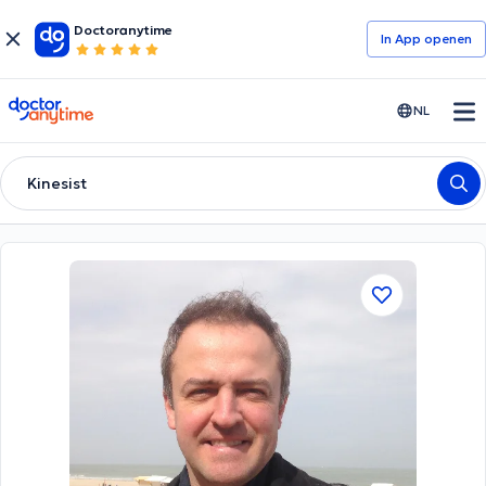
Doctoranytime
In App openen
doctoranytime
NL
Kinesist