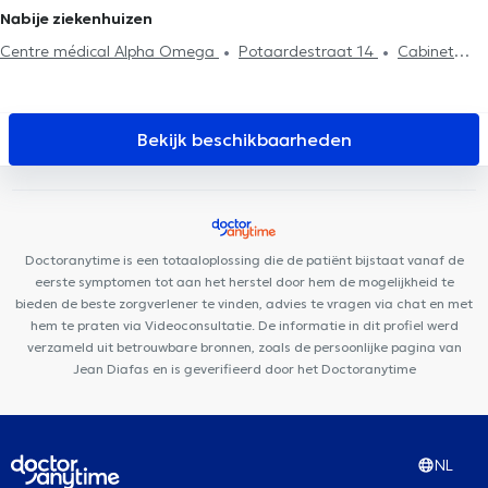
Rugproblemen
Huisbezoek
Revalidatie
Sportletsels
Nabije ziekenhuizen
behandeling
Centre médical Alpha Omega
Potaardestraat 14
Cabinet
Etoile Polaire
Azurdental Clinique Dentaire
Orthophysics
Cabinet du Docteur Patoulidis
Cabinet Médical et Paramédical
Berchem-Sainte-Agathe
La maison de Geoffroy
B Sports
Bekijk beschikbaarheden
Health
Centre Médical Médi-Santé Ganshoren
Centre Dyaz
Centre Médical le Figuier
Centre pluridisciplinaire La Colombe
MediDenti Ganshoren
KBS Medical
Centre Moveo Clinic
Top
Health & Care Center
VOCLIdental BASILIQUE
JUMANJI
Doctoranytime is een totaaloplossing die de patiënt bijstaat vanaf de
DENTAL
Centre Dentaire Charles-Quint
eerste symptomen tot aan het herstel door hem de mogelijkheid te
bieden de beste zorgverlener te vinden, advies te vragen via chat en met
hem te praten via Videoconsultatie. De informatie in dit profiel werd
verzameld uit betrouwbare bronnen, zoals de persoonlijke pagina van
Jean Diafas en is geverifieerd door het Doctoranytime
NL