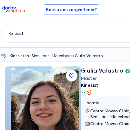
doctoranytime
Bent u een zorgverlener?
Kinesisten
Sint-Jans-Molenbeek
Giulia Valastro
Giulia Valastro
Master
Kinesist
1 '
Locatie
Centre Moveo Clinic
Sint-Jans-Molenbee
Centre Moveo Clinic