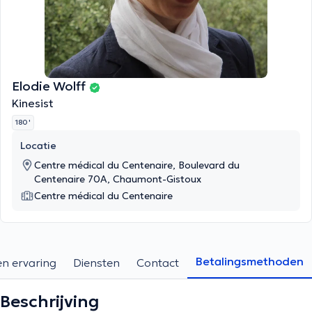
Elodie Wolff
Kinesist
180 '
Locatie
Centre médical du Centenaire, Boulevard du
Centenaire 70A, Chaumont-Gistoux
Centre médical du Centenaire
Betalingsmethoden
en ervaring
Diensten
Contact
Beschrijving