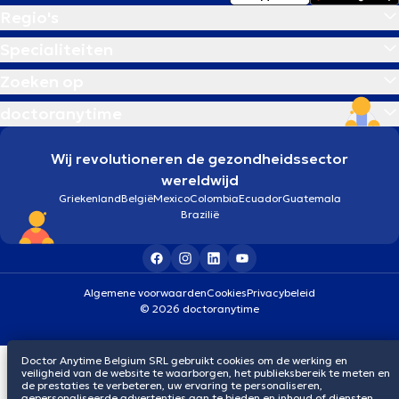
Regio's
Specialiteiten
Zoeken op
doctoranytime
Wij revolutioneren de gezondheidssector
wereldwijd
Griekenland
België
Mexico
Colombia
Ecuador
Guatemala
Brazilië
Algemene voorwaarden
Cookies
Privacybeleid
© 2026 doctoranytime
Doctor Anytime Belgium SRL gebruikt cookies om de werking en
veiligheid van de website te waarborgen, het publieksbereik te meten en
de prestaties te verbeteren, uw ervaring te personaliseren,
gepersonaliseerde advertenties aan te bieden en inhoud of diensten