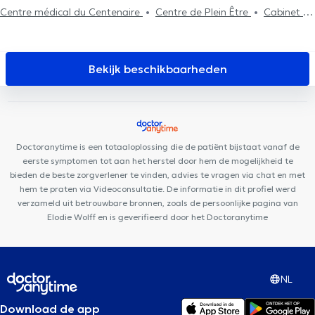
behandeling
Centre médical du Centenaire
Centre de Plein Être
Cabinet du
Docteur Abrassart (Avenue Daudet)
Centre médical des 4 sapins
ESEAL Medical
Lazeo Wavre
Clinique du bois de la pierre
TriBE Concept Chaumont-Gistoux
Proxima Wavre
SB Kiné
Bekijk beschikbaarheden
Centre Epione
2B Clinic
Espace Médical Wavre-Limal
CentrEmergences
Centre Kinos
Les thérapies des écuries au
gré du ruisseau
Maison Médicale du Biéreau
Louvain-la-Kiné
Centre Tonaki
Cabinet du Docteur Tichoux
Doctoranytime is een totaaloplossing die de patiënt bijstaat vanaf de
eerste symptomen tot aan het herstel door hem de mogelijkheid te
bieden de beste zorgverlener te vinden, advies te vragen via chat en met
hem te praten via Videoconsultatie. De informatie in dit profiel werd
verzameld uit betrouwbare bronnen, zoals de persoonlijke pagina van
Elodie Wolff en is geverifieerd door het Doctoranytime
NL
Download de app