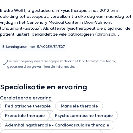
Elodie Wolff
, afgestudeerd in Fysiotherapie sinds 2012 en in
opleiding tot osteopaat, verwelkomt u elke dag van maandag tot
vrijdag in het Centenary Medical Center in Dion-Valmont
(Chaumont-Gistoux). Als attente fysiotherapeut die altijd naar de
patiënt luistert, behandelt ze vele pathologieën (chronisch,
traumatisch, postoperatief letsel, enz.), Evenals zorg in verband
met zwangerschap en bevalling, zowel voor de moeder als voor
Erkenningsnummer: 5/40239/51/527
het kind.
De beschrijving werd aangepast door het Doctoranytime team,
gebaseerd op geverifieerde informatie.
Specialisatie en ervaring
Gerelateerde ervaring
Pediatrische therapie
Manuele therapie
Prenatale therapie
Psychosomatische therapie
Ademhalingstherapie - Cardiovasculaire therapie