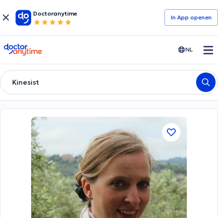
Doctoranytime
In App openen
doctoranytime
NL
Kinesist