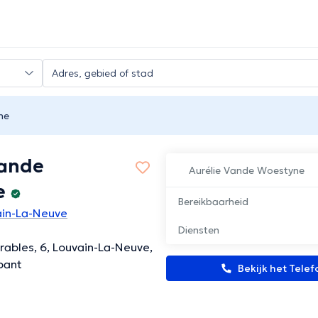
ne
Vande
Aurélie Vande Woestyne
e
Bereikbaarheid
vain-La-Neuve
Diensten
rables, 6, Louvain-La-Neuve,
bant
Bekijk het Tel