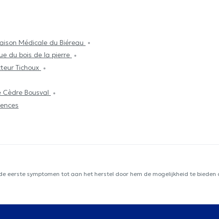
aison Médicale du Biéreau
que du bois de la pierre
teur Tichoux
e Cèdre Bousval
ences
 de eerste symptomen tot aan het herstel door hem de mogelijkheid te bieden d