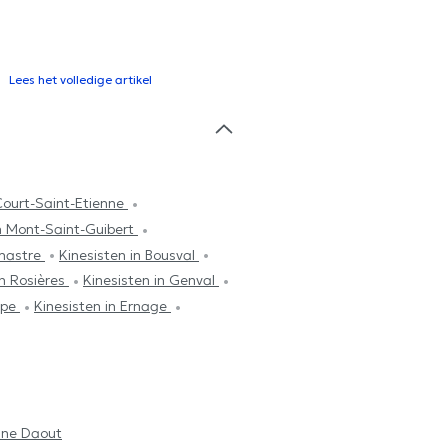
Lees het volledige artikel
 Court-Saint-Etienne
in Mont-Saint-Guibert
Chastre
Kinesisten in Bousval
in Rosières
Kinesisten in Genval
ulpe
Kinesisten in Ernage
ine Daout