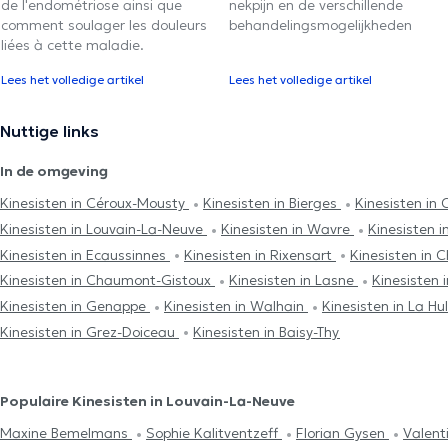
de l'endométriose ainsi que
nekpijn en de verschillende
comment soulager les douleurs
behandelingsmogelijkheden
liées à cette maladie.
Lees het volledige artikel
Lees het volledige artikel
Nuttige links
In de omgeving
Kinesisten in Céroux-Mousty
Kinesisten in Bierges
Kinesisten in
Kinesisten in Louvain-La-Neuve
Kinesisten in Wavre
Kinesisten 
Kinesisten in Ecaussinnes
Kinesisten in Rixensart
Kinesisten in 
Kinesisten in Chaumont-Gistoux
Kinesisten in Lasne
Kinesisten 
Kinesisten in Genappe
Kinesisten in Walhain
Kinesisten in La H
Kinesisten in Grez-Doiceau
Kinesisten in Baisy-Thy
Populaire Kinesisten in Louvain-La-Neuve
Maxine Bemelmans
Sophie Kalitventzeff
Florian Gysen
Valent