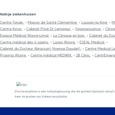
Nabije ziekenhuizen
Centre Tonaki
Maison de Santé Clémentine
Louvain-la-Kiné
M
Centre Kinos
Cabinet Privé Dr Lemajeur
Yoganaissance
Clini
Espace Médical Wavre-Limal
La Clinique en bois
Cabinet du Doc
Centre médical des 4 sapins
Lazeo Wavre
ESEAL Medical
Cabinet du Docteur Abrassart (Avenue Daudet)
Centre Medical L
Proxima Wavre
Centre médical MEDIRIX
2B Clinic
CentrEmerg
Doctoranytime is een totaaloplossing die de patiënt bijstaat vanaf
hem te praten via Videoconsultatie.