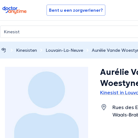
doctoranytime
Bent u een zorgverlener?
Kinesisten
Louvain-La-Neuve
Aurélie Vande Woesty
Aurélie 
Woestyn
Kinesist in Lou
Rues des E
Waals-Bra