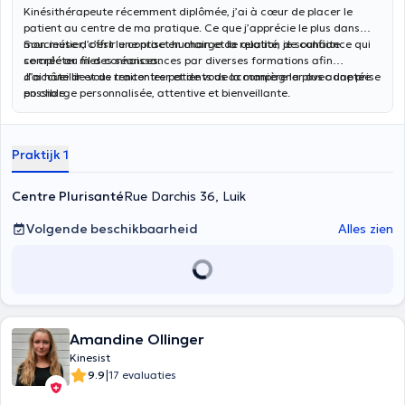
Kinésithérapeute récemment diplômée, j’ai à cœur de placer le
patient au centre de ma pratique. Ce que j’apprécie le plus dans
mon métier, c’est le contact humain et la relation de confiance qui
Soucieuse d’offrir une prise en charge de qualité, je souhaite
se crée au fil des séances.
compléter mes connaissances par diverses formations afin
d’accueillir et de traiter les patients de la manière la plus adaptée
J’ai hâte de vous rencontrer et de vous accompagner avec une prise
possible.
en charge personnalisée, attentive et bienveillante.
Praktijk 1
Centre Plurisanté
Rue Darchis 36, Luik
Volgende beschikbaarheid
Alles zien
Amandine Ollinger
Kinesist
|
9.9
17 evaluaties