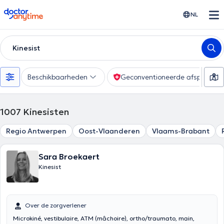
doctoranytime
NL
Kinesist
Beschikbaarheden
Geconventioneerde afspraak
1007
Kinesisten
Regio Antwerpen
Oost-Vlaanderen
Vlaams-Brabant
Sara Broekaert
Kinesist
Over de zorgverlener
Microkiné, vestibulaire, ATM (mâchoire), ortho/traumato, main,