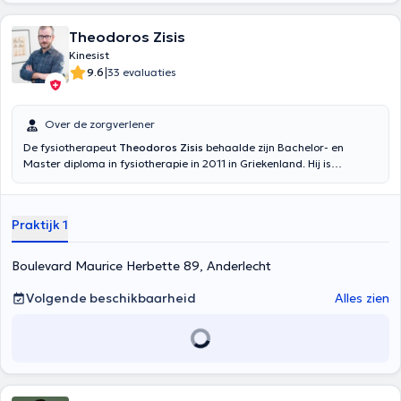
Theodoros Zisis
Kinesist
|
9.6
33 evaluaties
Over de zorgverlener
De fysiotherapeut
Theodoros Zisis
behaalde zijn Bachelor- en
Master diploma in fysiotherapie in 2011 in Griekenland. Hij is
gespecialiseerd in algemene kinesitherapie en orthopedie. De
kinesist kan u verwelkomen in het Frans, Engels en Grieks in zijn prive
praktijk in Anderlecht. Inhoud vertaald door google translate
Praktijk 1
Boulevard Maurice Herbette 89, Anderlecht
Volgende beschikbaarheid
Alles zien