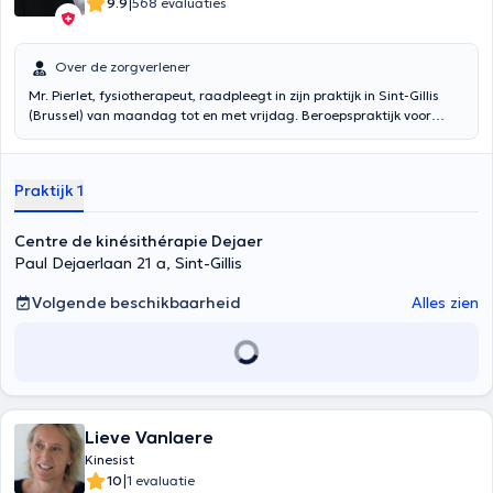
|
9.9
568 evaluaties
Over de zorgverlener
Mr. Pierlet, fysiotherapeut, raadpleegt in zijn praktijk in Sint-Gillis
(Brussel) van maandag tot en met vrijdag. Beroepspraktijk voor
meer dan dertig jaar Inhoud vertaald door google translate
Praktijk 1
Centre de kinésithérapie Dejaer
Paul Dejaerlaan 21 a, Sint-Gillis
Volgende beschikbaarheid
Alles zien
Lieve Vanlaere
Kinesist
|
10
1 evaluatie