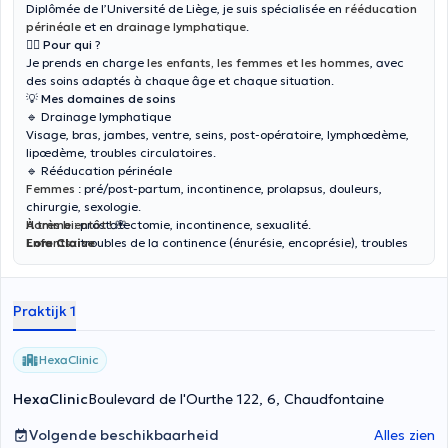
Diplômée de l’Université de Liège, je suis spécialisée en
rééducation
périnéale
et en
drainage lymphatique
.
👩‍⚕️
Pour qui
?
Je prends en charge
les enfants, les femmes et les hommes
, avec
des soins adaptés à chaque âge et chaque situation.
💡
Mes domaines de soins
🔹
Drainage lymphatique
Visage, bras, jambes, ventre, seins, post-opératoire, lymphœdème,
lipœdème, troubles circulatoires.
🔹
Rééducation périnéale
Femmes
: pré/post-partum, incontinence, prolapsus, douleurs,
chirurgie, sexologie.
Homme :
À très bientôt !
prostatectomie, incontinence, sexualité.
🌸
Enfants
Lore Claise
: troubles de la continence (énurésie, encoprésie), troubles
hygièno-comportementale.
Praktijk 1
HexaClinic
HexaClinic
Boulevard de l'Ourthe 122, 6, Chaudfontaine
Volgende beschikbaarheid
Alles zien