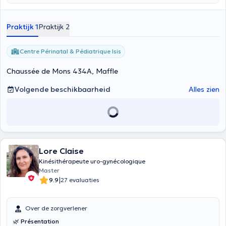
Praktijk 1
Praktijk 2
Centre Périnatal & Pédiatrique Isis
Chaussée de Mons 434A, Maffle
Volgende beschikbaarheid
Alles zien
Lore Claise
Kinésithérapeute uro-gynécologique
Master
|
9.9
27 evaluaties
Over de zorgverlener
🌿
Présentation