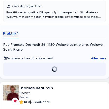
Over de zorgverlener
Practitioner
Amandine Ollinger
is fysiotherapeute in Sint-Pieters-
Woluwe, met een master in fysiotherapie, optie: musculoskeletaal
van het onderste lidmaat, Parnasse-ISEI, 2019. Zij is gespecialiseerd
in orthopedie, sportfysiotherapie, traumatologie en algemene
fysiotherapie. Zij ontvangt u van maandag tot vrijdag in twee
Praktijk 1
praktijken te Sint-Pieters-Woluwe in Val des Seigneurs 121, 1150 en in
de Rue François Desmedt 56, 1150. Met zijn jarenlange
beroepservaring kan hij u helpen verlossen van lage rugpijn,
Rue Francois Desmedt 56, 1150 Woluwé saint pierre, Woluwe-
hoofdpijn, moeilijkheden in verband met een sportblessure of een
Saint-Pierre
post-operatief trauma. Maak gerust een afspraak door mij te
contacteren op +32496059505 of via mijn Doctoranytime profiel.
Volgende beschikbaarheid
Alles zien
Thomas Beaurain
Kinesist
Master
|
10.0
25 evaluaties