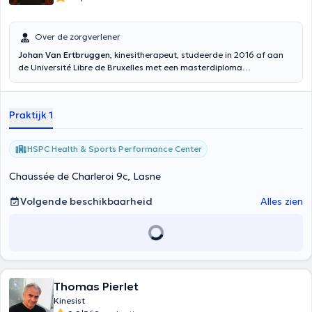
Over de zorgverlener
Johan Van Ertbruggen
, kinesitherapeut, studeerde in 2016 af aan
de Université Libre de Bruxelles met een masterdiploma
kinesitherapie. Hij is gespecialiseerd in manuele therapie,
sportfysiotherapie en schouderrevalidatie. Hij houdt van maandag
tot vrijdag spreekuur in het HSPC Health & Sports Performance
Praktijk 1
Medical Centre.
HSPC Health & Sports Performance Center
Chaussée de Charleroi 9c, Lasne
Volgende beschikbaarheid
Alles zien
Thomas Pierlet
Kinesist