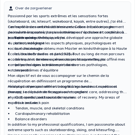
Over de zorgverlener
Passionné par les sports extrêmes et les sensations fortes
(skateboard, ski, kitesurf, wakeboard, kayak, entre autres), j'ai été
confronté à de nombreuses blessures. Grâce à l'accompagnement
Ces expériences ont été déterminantes dans ma décision de
de kinésithérapeutes, j'ai pu surmonter ces épreuves et continuer à
poursuivre une carrière en kinésithérapie. J'ai d'abord complété un
pratiquer mes activités sportives.
bachelier en ergothérapie, où j'ai développé une approche globale
• l’orthopédie
du patient, intégrant les aspects physiques, psychologiques et
• la traumatologie
sociaux. J'ai ensuite obtenu mon Master en kinésithérapie à la Haute
• la rhumatologie
École Libre de Bruxelles en juin 2023. Tout au long de mon parcours
• les douleurs du dos et de la nuque
académique et de mes expériences professionnelles, j'ai affiné mes
• les troubles tendineux, musculaires et squelettiques
compétences dans le traitement de diverses pathologies,
• les pathologies cardiorespiratoires
notamment :
• les problèmes d’équilibre
Mon objectif est de vous accompagner sur le chemin de la
récupération en définissant un programme de
rééducation personnalisé et adapté à vos besoins. Les séances
As a physiotherapist with a strong background in occupational
peuvent se dérouler en français ou en anglais.
therapy, I adopt a holistic approach to patient care, addressing the
physical, mental, and social dimensions of recovery. My areas of
• Orthopedic and traumatic injuries
expertise include:
• Back and neck pain
• Tendon, muscle, and skeletal conditions
• Cardiopulmonary rehabilitation
• Balance disorders
In addition to my professional qualifications, I am passionate about
extreme sports such as skateboarding, skiing, and kitesurfing.