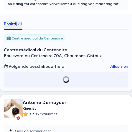
opleiding tot osteopaat, verwelkomt u elke dag van maandag tot
vrijdag in het Centenary Medical Center in Dion-Valmont
(Chaumont-Gistoux). Als attente fysiotherapeut die altijd naar de
patiënt luistert, behandelt ze vele pathologieën (chronisch,
Praktijk 1
traumatisch, postoperatief letsel, enz.), Evenals zorg in verband met
zwangerschap en bevalling, zowel voor de moeder als voor het kind.
Centre médical du Centenaire
Centre médical du Centenaire
Boulevard du Centenaire 70A, Chaumont-Gistoux
Volgende beschikbaarheid
Alles zien
Antoine Demuyser
Kinesist
|
9.7
15 evaluaties
Over de zorgverlener