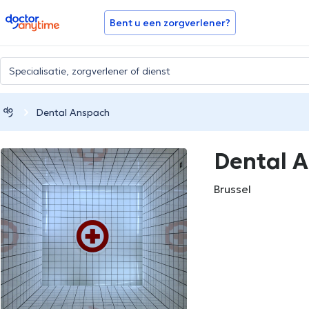
doctoranytime
Bent u een zorgverlener?
Dental Anspach
Dental 
Brussel