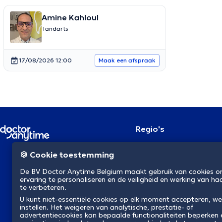
Amine Kahloul
Tandarts
17/08/2026 12:00
Maak een afspraak
Regio's
Brussel
NL
🍪 Cookie toestemming
Antwerpen
Gent
De BV Doctor Anytime Belgium maakt gebruik van cookies 
Charleroi
ervaring te personaliseren en de veiligheid en werking van ha
Luik
te verbeteren.
Brugge
U kunt niet-essentiële cookies op elk moment accepteren, we
Namen
instellen. Het weigeren van analytische, prestatie- of
Leuven
advertentiecookies kan bepaalde functionaliteiten beperken
Mons