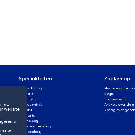
Specialiteiten
Zoeken op
Dermatoloog
Naam van de zor
Oogarts
Regio
Psychiater
Specialisatie
om uw
Orthodontist
Artikels over de 
ar website
Kinesist
Vraag over gezo
Tandarts
igeren of
Psycholoog
Gastro-enteroloog
 en uw
Gynaecoloog